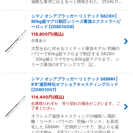
過酷な要求に応えるべく開発された、25SALTI…
シマノ オシアプラッガー リミテッド S82XH |
80kg超マグロ制圧シリーズ最強エクストラヘビ
ーロッド
[
20801009
]
118,800
円
(税込)
在庫あり
大型をねじ伏せるリミテッド最強モデル 究極の
パワーで80kg超マグロまで制圧する S82XH
「30kg級ヒラマサから80kg超マグロまで」 シ
リーズ最強の8'2"レングスで、記…
シマノ オシアプラッガー リミテッド S88MH |
8'8"遠投特化オフショアキャスティングロッド
[
20801007
]
114,400
円
(税込)
在庫残りわずか 売り切れの場合がございます。ご
了承ください。
オフショア遠投キャスティングの極限へ 飛距
離・リーチ・パワーの「究極バランス」を具現
化した S88MH 「圧倒的リーチで、誰よりも遠
くの大物を」 8'8"ロングレングスが切り拓く…