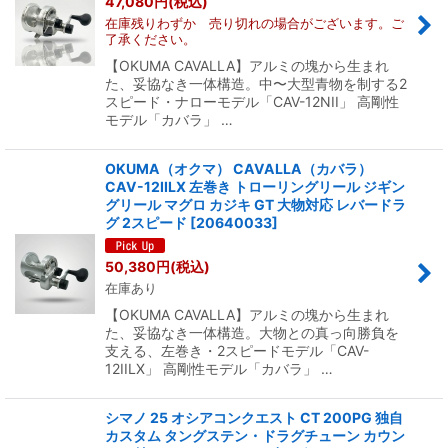
47,080
円
(税込)
在庫残りわずか 売り切れの場合がございます。ご
了承ください。
【OKUMA CAVALLA】アルミの塊から生まれ
た、妥協なき一体構造。中〜大型青物を制する2
スピード・ナローモデル「CAV-12NII」 高剛性
モデル「カバラ」 …
OKUMA（オクマ） CAVALLA（カバラ）
CAV-12IILX 左巻き トローリングリール ジギン
グリール マグロ カジキ GT 大物対応 レバードラ
グ 2スピード
[
20640033
]
50,380
円
(税込)
在庫あり
【OKUMA CAVALLA】アルミの塊から生まれ
た、妥協なき一体構造。大物との真っ向勝負を
支える、左巻き・2スピードモデル「CAV-
12IILX」 高剛性モデル「カバラ」 …
シマノ 25 オシアコンクエスト CT 200PG 独自
カスタム タングステン・ドラグチューン カウン