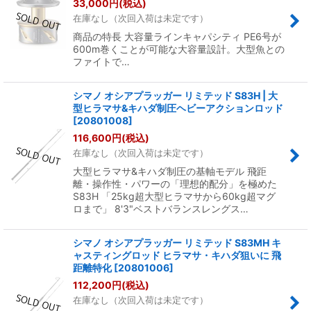
33,000
円
(税込)
在庫なし（次回入荷は未定です）
商品の特長 大容量ラインキャパシティ PE6号が
600m巻くことが可能な大容量設計。大型魚との
ファイトで…
シマノ オシアプラッガー リミテッド S83H | 大
型ヒラマサ&キハダ制圧ヘビーアクションロッド
[
20801008
]
116,600
円
(税込)
在庫なし（次回入荷は未定です）
大型ヒラマサ&キハダ制圧の基軸モデル 飛距
離・操作性・パワーの「理想的配分」を極めた
S83H 「25kg超大型ヒラマサから60kg超マグ
ロまで」 8'3"ベストバランスレングス…
シマノ オシアプラッガー リミテッド S83MH キ
ャスティングロッド ヒラマサ・キハダ狙いに 飛
距離特化
[
20801006
]
112,200
円
(税込)
在庫なし（次回入荷は未定です）