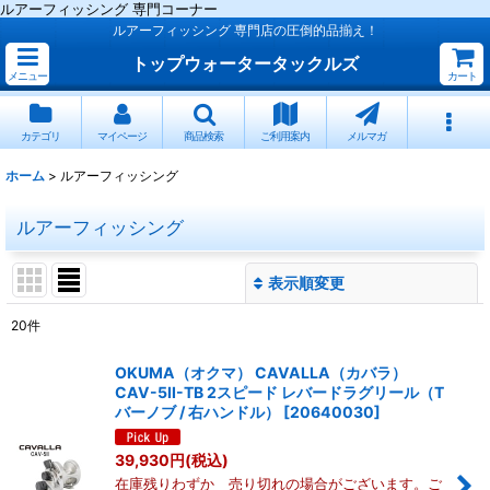
ルアーフィッシング 専門コーナー
ルアーフィッシング 専門店の圧倒的品揃え！
トップウォータータックルズ
メニュー
カート
カテゴリ
マイページ
商品検索
ご利用案内
メルマガ
ホーム
>
ルアーフィッシング
ルアーフィッシング
表示順変更
閉じる
20
件
サブカテゴリ
:
OKUMA（オクマ） CAVALLA（カバラ）
CAV-5II-TB 2スピード レバードラグリール（T
表示数
:
バーノブ / 右ハンドル）
[
20640030
]
39,930
円
(税込)
並び順
:
在庫残りわずか 売り切れの場合がございます。ご