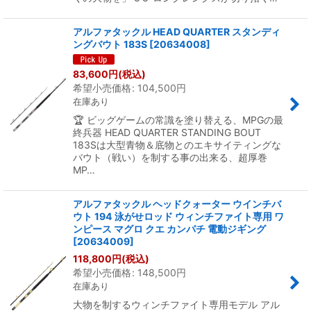
アルファタックル HEAD QUARTER スタンディ
ングバウト 183S
[
20634008
]
83,600
円
(税込)
希望小売価格
:
104,500
円
在庫あり
🏆 ビッグゲームの常識を塗り替える、MPGの最
終兵器 HEAD QUARTER STANDING BOUT
183Sは大型青物＆底物とのエキサイティングな
バウト（戦い）を制する事の出来る、超厚巻
MP…
アルファタックル ヘッドクォーター ウインチバ
ウト 194 泳がせロッド ウィンチファイト専用 ワ
ンピース マグロ クエ カンパチ 電動ジギング
[
20634009
]
118,800
円
(税込)
希望小売価格
:
148,500
円
在庫あり
大物を制するウィンチファイト専用モデル アル