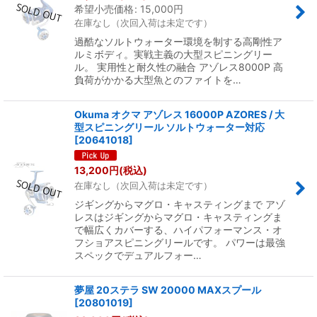
希望小売価格
:
15,000
円
在庫なし（次回入荷は未定です）
過酷なソルトウォーター環境を制する高剛性ア
ルミボディ。実戦主義の大型スピニングリー
ル。 実用性と耐久性の融合 アゾレス8000P 高
負荷がかかる大型魚とのファイトを…
Okuma オクマ アゾレス 16000P AZORES / 大
型スピニングリール ソルトウォーター対応
[
20641018
]
13,200
円
(税込)
在庫なし（次回入荷は未定です）
ジギングからマグロ・キャスティングまで アゾ
レスはジギングからマグロ・キャスティングま
で幅広くカバーする、ハイパフォーマンス・オ
フショアスピニングリールです。 パワーは最強
スペックでデュアルフォー…
夢屋 20ステラ SW 20000 MAXスプール
[
20801019
]