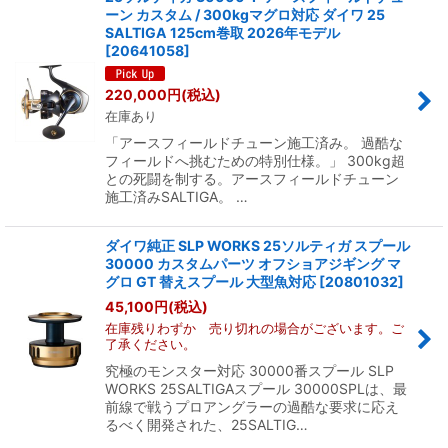
ーン カスタム / 300kgマグロ対応 ダイワ 25
SALTIGA 125cm巻取 2026年モデル
[
20641058
]
220,000
円
(税込)
在庫あり
「アースフィールドチューン施工済み。 過酷な
フィールドへ挑むための特別仕様。」 300kg超
との死闘を制する。アースフィールドチューン
施工済みSALTIGA。 …
ダイワ純正 SLP WORKS 25ソルティガ スプール
30000 カスタムパーツ オフショアジギング マ
グロ GT 替えスプール 大型魚対応
[
20801032
]
45,100
円
(税込)
在庫残りわずか 売り切れの場合がございます。ご
了承ください。
究極のモンスター対応 30000番スプール SLP
WORKS 25SALTIGAスプール 30000SPLは、最
前線で戦うプロアングラーの過酷な要求に応え
るべく開発された、25SALTIG…