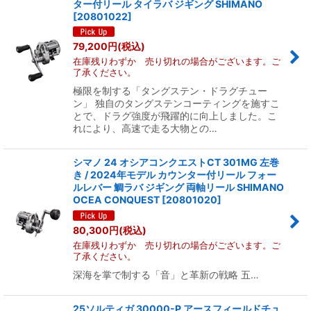
ター付リール タイラバ ジギング SHIMANO
[
20801022
]
79,200
円
(税込)
在庫残りわずか 売り切れの場合がございます。ご
了承ください。
極限を制する「タングステン・ドラグチュー
ン」 独自のタングステンコーティングを施すこ
とで、ドラグ強度が飛躍的に向上しました。こ
れにより、高速で走る大物との…
シマノ 24 オシアコンクエストCT 301MG 左巻
き / 2024年モデル カウンター付リール フォー
ルレバー 鯛ラバ ジギング 両軸リール SHIMANO
OCEA CONQUEST
[
20801020
]
80,300
円
(税込)
在庫残りわずか 売り切れの場合がございます。ご
了承ください。
深海を掌で制する「音」と革新の戦略 五…
25ソルティガ 30000-P アースフィールドチュ