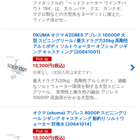
ファタックルの「ヘッドクォーター ウインチバ
ウト 194」は、大カンパチ、クエ、カンナギ、
マグロ類などの大型魚をターゲットに据えた、
ウィンチ泳がせ…
OKUMA オクマ AZORES アゾレス 10000P 大
型 スピニングリール / 最大ドラグ力20kg 高剛性
アルミボディ ソルトウォーター オフショア ジギ
ング キャスティング
[
20641001
]
13,200
円
(税込)
在庫なし（次回入荷は未定です）
最大ドラグ力20kg・高剛性アルミボディ。過酷
なソルトウォーター環境を制する大型スピニン
グリール。 実用性と耐久性の融合 アゾレス
10000P 高負荷がかかる大型魚…
オクマ (okuma) アゾレス 8000P スピニングリ
ール ジギング キャスティング 船釣り ソルトウ
ォーター 対海水
[
20641014
]
13,200
円
(税込)