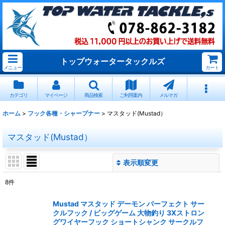
トップウォータータックルズ
メニュー
カート
カテゴリ
マイページ
商品検索
ご利用案内
メルマガ
ホーム
>
フック各種・シャープナー
>
マスタッド(Mustad）
マスタッド(Mustad）
表示順変更
閉じる
8
件
表示数
:
Mustad マスタッド デーモン パーフェクト サー
クルフック / ビッグゲーム 大物釣り 3Xストロン
並び順
:
グワイヤーフック ショートシャンク サークルフ