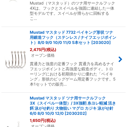
Mustad（マスタッド）のツナ用サークルフック
4Xは、フックとスイベルを強固に連結した一体
型モデルです。スイベルが滑らかに回転する
こ…
Mustad マスタッド 7732 ベイキング形状 ツナ
用鍛造フック（ステンレス / ナイフエッジポイン
ト）8/0 9/0 10/0 11/0 5本セット
[
203020
]
2,475
円
(税込)
オープン価格
貫通力と強度の定番フック 貫通力を高めるナイ
フエッジポイントと高強度な鍛造ボディ。トロ
ーリングにおける初期掛かりに優れた「ベイキ
ング」形状のビッグゲーム用定番フックです。5
本1セットでの販売…
Mustad マスタッド ツナ用サークルフック
3X（スイベル一体型）/ 3X強靭 糸ヨレ軽減 活き
餌 泳がせ釣り 大物狙い マグロ カジキ 泳がせ針
6/0 8/0 10/0 12/0
[
2030202
]
1,650
円
(税込)
オープン価格