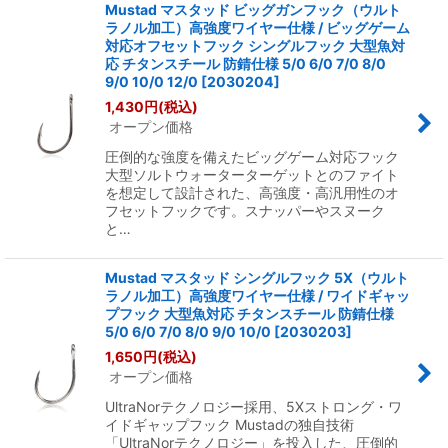
Mustad マスタッド ビッグガンフック（ウルト
ラノル加工）高強度ワイヤー仕様 / ビッグゲーム
対応オフセットフック シングルフック 大型魚対
応 チタンスチール 防錆仕様 5/0 6/0 7/0 8/0
9/0 10/0 12/0
[
2030204
]
1,430
円
(税込)
オープン価格
圧倒的な強度を備えたビッグゲーム対応フック
大型ソルトウォーターターゲットとのファイト
を想定して設計された、高強度・高汎用性のオ
フセットフックです。スナッパーやスヌーク
と…
Mustad マスタッド シングルフック 5X（ウルト
ラノル加工）高強度ワイヤー仕様 / ワイドギャッ
プフック 大型魚対応 チタンスチール 防錆仕様
5/0 6/0 7/0 8/0 9/0 10/0
[
2030203
]
1,650
円
(税込)
オープン価格
UltraNorテクノロジー採用、5Xストロング・ワ
イドギャップフック Mustadの独自技術
「UltraNorテクノロジー」を投入した、圧倒的