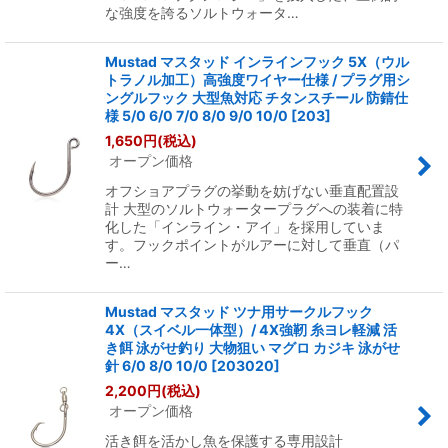
な強度を誇るソルトウォータ…
Mustad マスタッド インラインフック 5X（ウル
トラノル加工）高強度ワイヤー仕様 / プラグ用シ
ングルフック 大型魚対応 チタンスチール 防錆仕
様 5/0 6/0 7/0 8/0 9/0 10/0
[
203
]
1,650
円
(税込)
オープン価格
オフショアプラグの挙動を妨げない垂直配置設
計 大型のソルトウォータープラグへの装着に特
化した「インライン・アイ」を採用していま
す。フックポイントがルアーに対して垂直（パ
ー…
Mustad マスタッド ツナ用サークルフック
4X（スイベル一体型）/ 4X強靭 糸ヨレ軽減 活
き餌 泳がせ釣り 大物狙い マグロ カジキ 泳がせ
針 6/0 8/0 10/0
[
203020
]
2,200
円
(税込)
オープン価格
活き餌を活かし魚を保護する専用設計