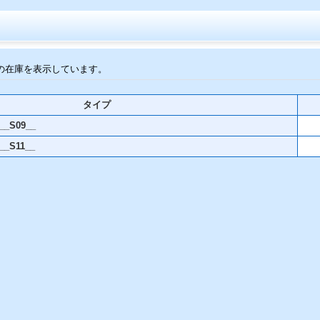
の在庫を表示しています。
タイプ
_S09__
_S11__