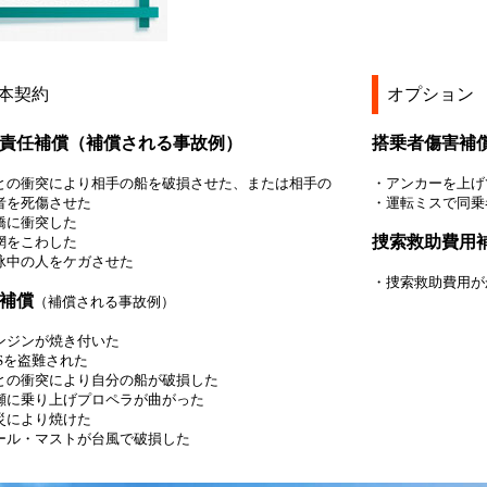
本契約
オプション
責任補償（補償される事故例）
搭乗者傷害補
との衝突により相手の船を破損させた、または相手の
・アンカーを上げ
者を死傷させた
・運転ミスで同乗
橋に衝突した
捜索救助費用
網をこわした
泳中の人をケガさせた
・捜索救助費用が
補償
（補償される事故例）
ンジンが焼き付いた
PSを盗難された
との衝突により自分の船が破損した
瀬に乗り上げプロペラが曲がった
災により焼けた
ール・マストが台風で破損した