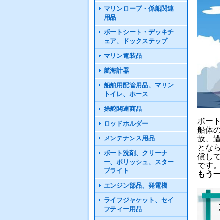
マリンロープ・係船関連
用品
ボートシート・デッキチ
ェア、ドックステップ
マリン電装品
航海計器
船舶用配管用品、マリン
トイレ、ホース
操舵関連商品
ボー
ロッドホルダー
船体
故、
メンテナンス用品
とな
ボート洗剤、クリーナ
償し
ー、ポリッシュ、スター
です
ブライト
もう
エンジン部品、発電機
ライフジャケット、セイ
フティー用品