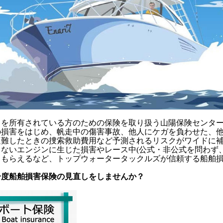
トを所有されている方のための保険を取り扱う山陽保険センタ
の損害をはじめ、帆走中の傷害事故、他人にケガを負わせた、
遭難したときの捜索救助費用など予測されるリスクがワイドに
らないエンジンに生じた損害やレース中(公式・非公式を問わず
てもらえるなど、トップウォータータックルズが信頼する船舶
。
一度船舶損害保険の見直しをしませんか？