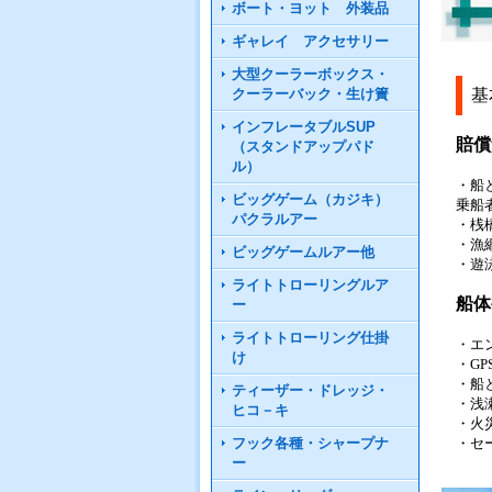
ボート・ヨット 外装品
ギャレイ アクセサリー
大型クーラーボックス・
基
クーラーバック・生け簀
インフレータブルSUP
賠償
（スタンドアップパド
ル）
・船
ビッグゲーム（カジキ）
乗船
パクラルアー
・桟
・漁
ビッグゲームルアー他
・遊
ライトトローリングルア
船体
ー
ライトトローリング仕掛
・エ
け
・G
・船
ティーザー・ドレッジ・
・浅
ヒコ－キ
・火
・セ
フック各種・シャープナ
ー