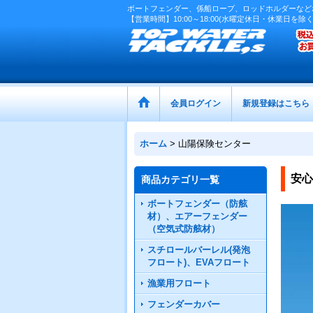
ボートフェンダー、係船ロープ、ロッドホルダーなど
【営業時間】10:00～18:00(水曜定休日・休業日を除く
会員ログイン
新規登録はこちら
ホーム
>
山陽保険センター
安心
商品カテゴリ一覧
ボートフェンダー（防舷
材）、エアーフェンダー
（空気式防舷材）
スチロールバーレル(発泡
フロート)、EVAフロート
漁業用フロート
フェンダーカバー