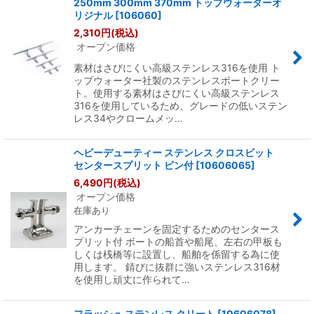
250mm 300mm 370mm トップウォーターオ
リジナル
[
106060
]
2,310
円
(税込)
オープン価格
素材はさびにくい高級ステンレス316を使用 ト
ップウォーター社製のステンレスボートクリー
ト。使用する素材はさびにくい高級ステンレス
316を使用しているため、グレードの低いステン
レス34やクロームメッ…
ヘビーデューティー ステンレス クロスビット
センタースプリット ピン付
[
10606065
]
6,490
円
(税込)
オープン価格
在庫あり
アンカーチェーンを固定するためのセンタース
プリット付 ボートの船首や船尾、左右の甲板も
しくは桟橋等に設置し、船舶を係留する為に使
用します。 錆びに抜群に強いステンレス316材
を使用し頑丈に作られて…
フラッシュ ステンレス クリート
[
10606078
]