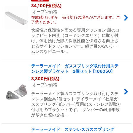
34,100
円
(税込)
オープン価格
絞り込む
在庫残りわずか 売り切れの場合がございます。ご
了承ください。
快適性と保護性を高める専用クッション 船のコ
ックピット内側（コーミングエリア）に取り付
け、体を預けた際の保護性能と快適さを向上さ
せるサイドクッションです。継ぎ目のないシー
ムレスなビニール…
テーラーメイド ガススプリング取付け用ステ
ンレス製ブラケット 2個セット
[
106050
]
3,300
円
(税込)
オープン価格
テーラーメイド製ガススプリング取り付けステ
ンレス鋼金具2個セット テイラーメイド社製ガ
ススプリング(ダンパー)専用のステンレス製取り
付け用のブラケットです。 ダンパーの耐用年数
が尽きた際の交換…
テーラーメイド ステンレスガススプリング