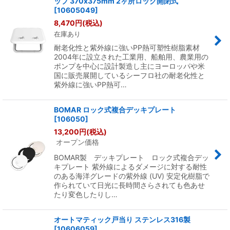
ップ 370x375mm 2ヶ所ロック開閉式
[
10605049
]
8,470
円
(税込)
在庫あり
耐老化性と紫外線に強いPP熱可塑性樹脂素材
2004年に設立された工業用、船舶用、農業用の
ポンプを中心に設計製造し主にヨーロッパや米
国に販売展開しているシーフロ社の耐老化性と
紫外線に強いPP熱可…
BOMAR ロック式複合デッキプレート
[
106050
]
13,200
円
(税込)
オープン価格
BOMAR製 デッキプレート ロック式複合デッ
キプレート 紫外線によるダメージに対する耐性
のある海洋グレードの紫外線 (UV) 安定化樹脂で
作られていて日光に長時間さらされても色あせ
たり変色したりし…
オートマティック戸当り ステンレス316製
[
10606059
]