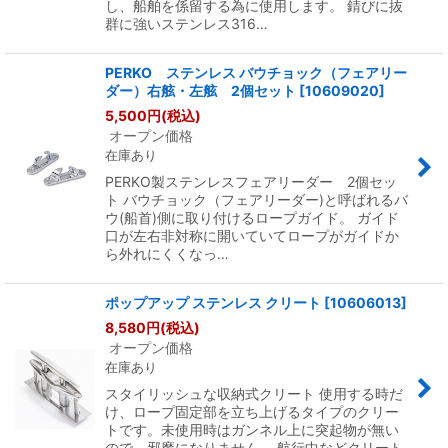
し、船舶を係留する為に使用します。 錆びに抜
群に強いステンレス316…
PERKO ステンレス バウチョック（フェアリー
ダー）右舷・左舷 2個セット
[
10609020
]
5,500
円
(税込)
オープン価格
在庫あり
PERKO製ステンレスフェアリーダー 2個セッ
ト バウチョック（フェアリーダー)と呼ばれるバ
ウ(船首)側に取り付けるロープガイド。 ガイド
口が左右非対称に開いていてロープがガイドか
ら外れにくくなっ…
ポップアップ ステンレス クリート
[
10606013
]
8,580
円
(税込)
オープン価格
在庫あり
スタイリッシュな収納式クリート 使用する時だ
け、ロープ固定部を立ち上げるタイプのクリー
トです。未使用時はガンネル上に突起物が無い
ので、邪魔になりません。 航行中などクリート