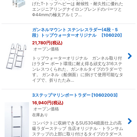
げたT-トップヘビーは 耐候性・耐久性に優れた
エンジニアリングナイロンブレンドのパーツと
Φ44mmの極太アルミフ…
ガンネルマウント ステンレスラダー(4段・5
段）トップウォーターオリジナル
[
106020
]
21,780
円
(税込)
オープン価格
トップウォーターオリジナル ガンネル取り付
けラダー ボート環境に耐え得る頑丈な316ステ
ンレスつくられた、ガンネルタイプのラダーで
す。 ガンネル（船側面）に掛けて使用可能なタ
イプで、折りたたみ…
3ステップマリンボートラダー
[
10602003
]
16,940
円
(税込)
オープン価格
在庫あり
コンパクトに収納できるSUS304鏡面仕上の高
級ラダーステップ 当店オリジナル・トランサム
ステップの上部に取り付けるタイプのラダース