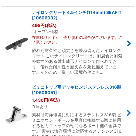
ナイロンクリート 4.5インチ(114mm) SEAFIT
[
10606032
]
495
円
(税込)
オープン価格
在庫残りわずか 売り切れの場合がございます。ご
了承ください。
優れた耐久性と頑丈さを兼ね備えたナイロンク
リート このナイロンクリートは、耐腐食と耐紫
外線性のある射出成形ナイロンで作られてお
り、優れた耐久性と頑丈さを兼ね備えていま
す。そのため、厳しい環境条件にも…
ビミニトップ用デッキヒンジ ステンレス316製
[
10606051
]
1,430
円
(税込)
在庫あり
素材は海洋環境に対応するステンレス316製 ビ
ミニマウントポールを垂直に接続する際に使用
するビミニトップの軸になるボート側の金具で
す。 素材は海洋環境に対応するステンレス316