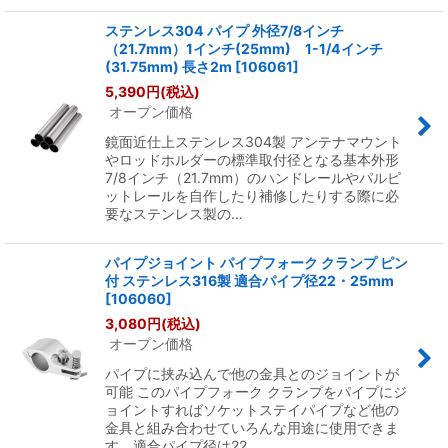
ステンレス304 パイプ 外径7/8インチ
（21.7mm）1インチ(25mm) 1-1/4インチ
(31.75mm) 長さ2m
[
106061
]
5,390
円
(税込)
オープン価格
鏡面近仕上ステンレス304製 アンテナマウント
やロッドホルダーの標準取付径となる基本外形
7/8インチ（21.7mm）のハンドレールやパルピ
ットレールを自作したり補修したりする際に必
要なステンレス製の…
パイプジョイント パイプフォーク クランプ ピン
付 ステンレス316製 適合パイプ径22・25mm
[
106060
]
3,080
円
(税込)
オープン価格
パイプに挟み込んで他の金具とのジョイントが
可能 このパイプフォーク クランプをパイプにジ
ョイントすればソケットステイパイプなど他の
金具と組み合わせていろんな用途に使用できま
す。適合パイプ径は22…