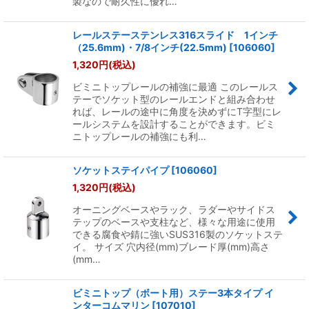
製なので耐久性に優れ…
レールステーステンレス316スライド 1インチ
（25.6mm)・7/8インチ(22.5mm)
[
106060
]
1,320
円
(税込)
ビミニトップレールの補強に最適 このレールス
テーでソケット型のレールエンドと組み合わせ
れば、レールの途中に角度を決めずにT字型にレ
ールシステムを設計することができます。ビミ
ニトップレールの補強にも利…
ソケットステイパイプ
[
106060
]
1,320
円
(税込)
オーニングベースやラック、ラダーやサイドス
テップのベースや支柱など、様々な用途に使用
できる腐食や錆に強いSUS316製のソケットステ
イ。 サイズ 穴内径(mm)ブレード厚(mm)高さ
(mm…
ビミニトップ（ボート用）ステー3本タイプ イ
ンターコムマリン
[
107010
]