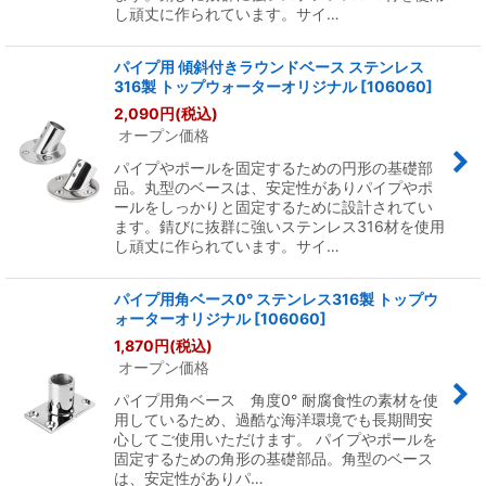
し頑丈に作られています。サイ…
パイプ用 傾斜付きラウンドベース ステンレス
316製 トップウォーターオリジナル
[
106060
]
2,090
円
(税込)
オープン価格
パイプやポールを固定するための円形の基礎部
品。丸型のベースは、安定性がありパイプやポ
ールをしっかりと固定するために設計されてい
ます。錆びに抜群に強いステンレス316材を使用
し頑丈に作られています。サイ…
パイプ用角ベース0° ステンレス316製 トップウ
ォーターオリジナル
[
106060
]
1,870
円
(税込)
オープン価格
パイプ用角ベース 角度0° 耐腐食性の素材を使
用しているため、過酷な海洋環境でも長期間安
心してご使用いただけます。 パイプやポールを
固定するための角形の基礎部品。角型のベース
は、安定性がありパ…