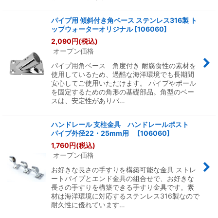
パイプ用 傾斜付き角ベース ステンレス316製 ト
ップウォーターオリジナル
[
106060
]
2,090
円
(税込)
オープン価格
パイプ用角ベース 角度付き 耐腐食性の素材を
使用しているため、過酷な海洋環境でも長期間
安心してご使用いただけます。 パイプやポール
を固定するための角形の基礎部品。角型のベー
スは、安定性がありパ…
ハンドレール 支柱金具 ハンドレールポスト
パイプ外径22・25mm用
[
106060
]
1,760
円
(税込)
オープン価格
お好きな長さの手すりを構築可能な金具 ストレ
ートパイプとエンド金具の組合せで、お好きな
長さの手すりを構築できる手すり金具です。素
材は海洋環境に対応するステンレス316製なので
耐久性に優れています…