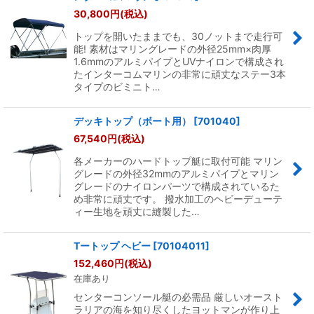
30,800
円
(税込)
トップを開いたままでも、30ノットまで走行可
能! 素材はマリングレードの外径25mm×肉厚
1.6mmのアルミパイプとUVナイロンで構成され
たインターコムマリンの非常に頑丈なステー3本
タイプのビミニト…
デッキトップ（ボート用）
[
701040
]
67,540
円
(税込)
各メーカーのハードトップ艇に取付可能 マリン
グレードの外径32mmのアルミパイプとマリン
グレードのナイロンパーツで構成されているた
め非常に頑丈です。 撥水加工のヘビーデューテ
ィー生地を頑丈に縫製した…
Tートップ ヘビー
[
70104011
]
152,460
円
(税込)
在庫あり
センターコンソール艇の必需品 厳しいオースト
ラリアの海を知り尽くしたヨットマンが作り上