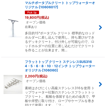
マルチポータブルクリート トップウォーターオ
リジナル
[
10606017
]
19,800
円
(税込)
オープン価格
在庫あり
多目的15°ポータブル クリート 標準的なロッド
ホルダーに差し込んで使用し、持ち運びができ
るデッキクリート。付け外しが可能なので、ロ
ッドホルダーの位置に差し込むだけでクリート
を作ることが出来ます。簡…
フラットトップ クリート ステンレスSUS316
4・5・6・8・10・12インチ トップウォーター
オリジナル
[
106060
]
2,200
円
(税込)
オープン価格
素材はさびにくい高級ステンレス316を使用 ト
ップウォーター社製のステンレスフラットトッ
プクリート。 船舶を係留するための金具で、甲
板や岸壁に取り付け、ロープやケーブルを巻き
付けて使用します。「フ…