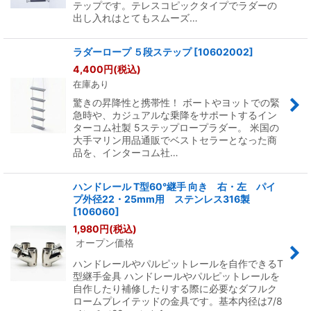
テップです。テレスコピックタイプでラダーの
出し入れはとてもスムーズ…
ラダーロープ ５段ステップ
[
10602002
]
4,400
円
(税込)
在庫あり
驚きの昇降性と携帯性！ ボートやヨットでの緊
急時や、カジュアルな乗降をサポートするイン
ターコム社製 5ステップロープラダー。 米国の
大手マリン用品通販でベストセラーとなった商
品を、インターコム社…
ハンドレール T型60°継手 向き 右・左 パイ
プ外径22・25mm用 ステンレス316製
[
106060
]
1,980
円
(税込)
オープン価格
ハンドレールやパルピットレールを自作できるT
型継手金具 ハンドレールやパルピットレールを
自作したり補修したりする際に必要なダフルク
ロームプレイテッドの金具です。基本内径は7/8