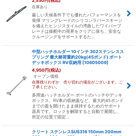
2,530
円
(税込)
在庫あり
厳しい天候条件下でも優れたパフォーマンスを
発揮 マリングレードのシリコンラバースキージ
を備えたヒンジスタイルの湾曲したワイパーブ
レードは操舵中の視界をクリアに保ち、安全な
クルージングをサポートするた…
中型ハッチホルダー 10インチ 302ステンレスス
プリング 最大耐荷重約20kg(45ポンド) ボート
デッキボックス RV収納用
[
10605009
]
4,950
円
(税込)
オープン価格
在庫残りわずか 売り切れの場合がございます。ご
了承ください。
多用途ハッチホルダー ボートのハッチやデッキ
ボックス、RV車の収納蓋など、最大約45ポンド
までの蓋を開けたまま保持するためのサポート
器具です。ロックを解除すると自動で展開し、
所定の位置で固定…
クリート ステンレスSUS316 150mm 200mm