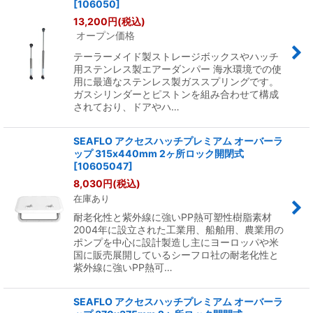
[
106050
]
13,200
円
(税込)
オープン価格
テーラーメイド製ストレージボックスやハッチ
用ステンレス製エアーダンパー 海水環境での使
用に最適なステンレス製ガススプリングです。
ガスシリンダーとピストンを組み合わせて構成
されており、ドアやハ…
SEAFLO アクセスハッチプレミアム オーバーラ
ップ 315x440mm 2ヶ所ロック開閉式
[
10605047
]
8,030
円
(税込)
在庫あり
耐老化性と紫外線に強いPP熱可塑性樹脂素材
2004年に設立された工業用、船舶用、農業用の
ポンプを中心に設計製造し主にヨーロッパや米
国に販売展開しているシーフロ社の耐老化性と
紫外線に強いPP熱可…
SEAFLO アクセスハッチプレミアム オーバーラ