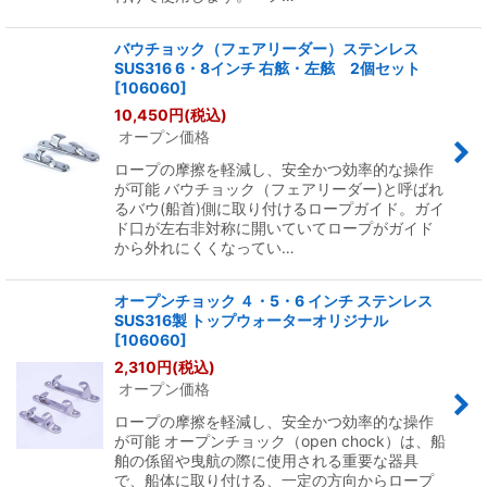
バウチョック（フェアリーダー）ステンレス
SUS316 6・8インチ 右舷・左舷 2個セット
[
106060
]
10,450
円
(税込)
オープン価格
ロープの摩擦を軽減し、安全かつ効率的な操作
が可能 バウチョック（フェアリーダー)と呼ばれ
るバウ(船首)側に取り付けるロープガイド。ガイ
ド口が左右非対称に開いていてロープがガイド
から外れにくくなってい…
オープンチョック ４・5・6 インチ ステンレス
SUS316製 トップウォーターオリジナル
[
106060
]
2,310
円
(税込)
オープン価格
ロープの摩擦を軽減し、安全かつ効率的な操作
が可能 オープンチョック（open chock）は、船
舶の係留や曳航の際に使用される重要な器具
で、船体に取り付ける、一定の方向からロープ