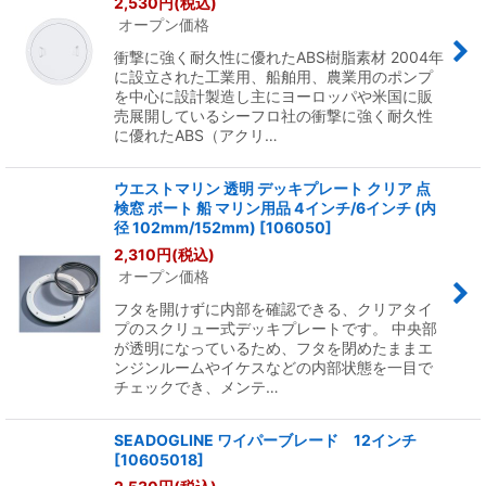
2,530
円
(税込)
オープン価格
衝撃に強く耐久性に優れたABS樹脂素材 2004年
に設立された工業用、船舶用、農業用のポンプ
を中心に設計製造し主にヨーロッパや米国に販
売展開しているシーフロ社の衝撃に強く耐久性
に優れたABS（アクリ…
ウエストマリン 透明 デッキプレート クリア 点
検窓 ボート 船 マリン用品 4インチ/6インチ (内
径 102mm/152mm)
[
106050
]
2,310
円
(税込)
オープン価格
フタを開けずに内部を確認できる、クリアタイ
プのスクリュー式デッキプレートです。 中央部
が透明になっているため、フタを閉めたままエ
ンジンルームやイケスなどの内部状態を一目で
チェックでき、メンテ…
SEADOGLINE ワイパーブレード 12インチ
[
10605018
]