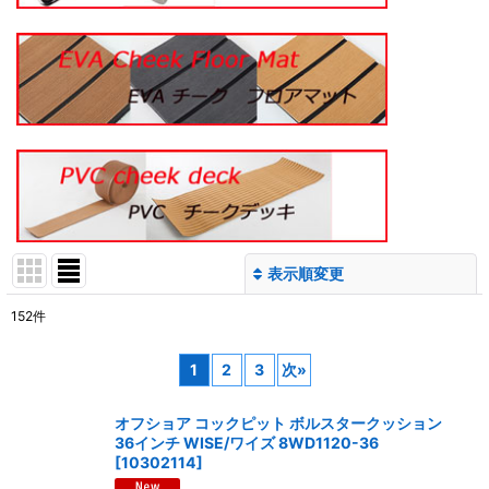
表示順変更
閉じる
152
件
サブカテゴリ
:
1
2
3
次
»
表示数
:
オフショア コックピット ボルスタークッション
36インチ WISE/ワイズ 8WD1120-36
[
10302114
]
並び順
: