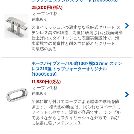
25,300
円
(税込)
オープン価格
在庫あり
スタイリッシュかつ頑丈なな収納式クリート ス
テンレス鋼316鋳造、高度に研磨された鏡面研磨
仕上げのスタイリッシュな表面実装設計で、海
水環境での耐食性と耐久性に優れたクリート。
高級感のある…
ホースパイプオーバル 縦136×横237mm ステン
レス316製 トップウォーターオリジナル
[
10605039
]
11,880
円
(税込)
オープン価格
在庫あり
船体に取り付けてロープによる船体の摩耗を防
ぎます。 楕円形の断面は、限られたスペースに
フィットしやすく、設置が容易です。 シンプル
でありながらもスタイリッシュな外観で、錆び
に抜群に強いステンレス3…