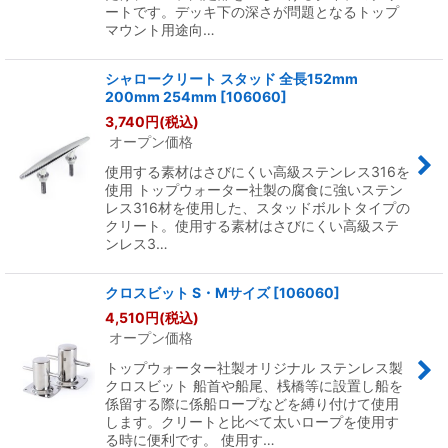
ートです。デッキ下の深さが問題となるトップ
マウント用途向…
シャロークリート スタッド 全長152mm
200mm 254mm
[
106060
]
3,740
円
(税込)
オープン価格
使用する素材はさびにくい高級ステンレス316を
使用 トップウォーター社製の腐食に強いステン
レス316材を使用した、スタッドボルトタイプの
クリート。使用する素材はさびにくい高級ステ
ンレス3…
クロスビット S・Mサイズ
[
106060
]
4,510
円
(税込)
オープン価格
トップウォーター社製オリジナル ステンレス製
クロスビット 船首や船尾、桟橋等に設置し船を
係留する際に係船ロープなどを縛り付けて使用
します。クリートと比べて太いロープを使用す
る時に便利です。 使用す…