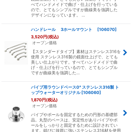
べてハンドメイドで曲げ・仕上げを行っている
ので、とてもシンプルですが曲線美を強調した
デザインになっています。 …
ハンドレール 3ホールマウント
[
106070
]
3,520
円
(税込)
オープン価格
【スタンダードタイプ】素材はステンレス316を
使用 ステンレス316製の鏡面仕上げで、とても
美しい仕上がりです。すべてハンドメイドで曲
げ・仕上げを行っているので、とてもシンプル
ですが曲線美を強調した…
パイプ用ラウンドベース0° ステンレス316製 ト
ップウォーターオリジナル
[
106060
]
1,870
円
(税込)
オープン価格
パイプやポールを固定するための円形の基礎部
品。丸型のベースは、安定性がありパイプやポ
ールをしっかりと固定するために設計されてい
ます。錆びに抜群に強いステンレス316材を使用