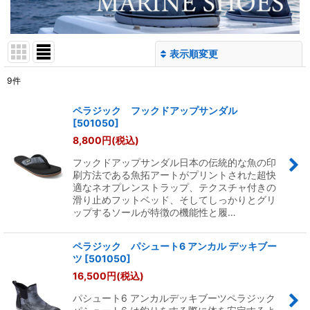
表示順変更
閉じる
9
件
表示数
:
ペラジック フックドアップサンダル
[
501050
]
並び順
:
8,800
円
(税込)
フックドアップサンダル日本の伝統的な魚の印
絞り込む
刷方法である魚拓アートがプリントされた超快
適なネオプレンストラップ、テクスチャ付きの
滑り止めフットベッド、そしてしっかりとグリ
ップするソールが特徴の機能性と履…
ペラジック パシュート6 アンカル デッキブー
ツ
[
501050
]
16,500
円
(税込)
パシュート6 アンカルデッキブーツペラジック