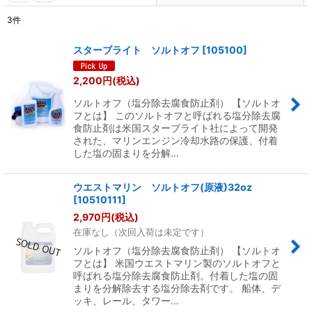
3
件
表示数
:
スターブライト ソルトオフ
[
105100
]
並び順
:
2,200
円
(税込)
ソルトオフ（塩分除去腐食防止剤） 【ソルトオ
絞り込む
フとは】 このソルトオフと呼ばれる塩分除去腐
食防止剤は米国スターブライト社によって開発
された、マリンエンジン冷却水路の保護、付着
した塩の固まりを分解…
ウエストマリン ソルトオフ(原液)32oz
[
10510111
]
2,970
円
(税込)
在庫なし（次回入荷は未定です）
ソルトオフ（塩分除去腐食防止剤） 【ソルトオ
フとは】 米国ウエストマリン製のソルトオフと
呼ばれる塩分除去腐食防止剤。付着した塩の固
まりを分解除去する塩分除去剤です。 船体、デ
ッキ、レール、タワー…