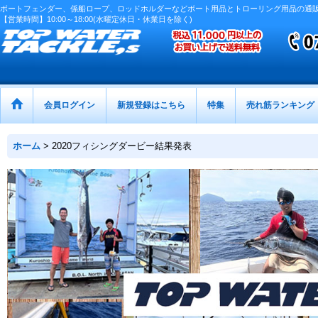
ボートフェンダー、係船ロープ、ロッドホルダーなどボート用品とトローリング用品の通
【営業時間】10:00～18:00(水曜定休日・休業日を除く)
会員ログイン
新規登録はこちら
特集
売れ筋ランキング
ホーム
>
2020フィシングダービー結果発表