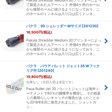
Pakula Shredder Medium 3Dプリンターによっ
て製造されたルアーヘッド 外側4ケ所のホール
から後部ホールに抜けるようになっており、こ
のホールのトンネルは入り口は広くトンネ…
パクラ 3D シュレッダー Mサイズ
[
201230
]
16,500
円
(税込)
Pakula Shredder Medium 3Dプリンターによっ
て製造されたルアーヘッド 外側4ケ所のホール
から後部ホールに抜けるようになっており、こ
のホールのトンネルは入り口は広くトンネ…
パクラ パウア バレット ジェット35 Wフック
リグ付
[
201240
]
19,800
円
(税込)
在庫なし（次回入荷は未定です）
Paua Bullet Jet 35 バレットジェットは海外ト
ーナメントで80％の捕獲率を獲得し、その他多
くの素晴らしいキャッチの報告があったことか
ら2018年8月に発売されました。ショットガ
ン…