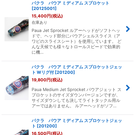
パクラ パウア ミディアム スプロケット
[
20125001
]
15,400
円
(税込)
在庫あり
Paua Jet Sprocket ルアーヘッドがソフトヘッ
ドで、ヘッド部分にパウアシェルスライス（ア
ワビのスライスシート）を使用しています。 ど
んな天候でも様々なトロールスピードで効果的
に機…
パクラ パウア ミディアム スプロケットジェッ
ト Wリグ付
[
201200
]
19,800
円
(税込)
Paua Medium Jet Sprocket パウアジェット ス
プロケットのサイズダウンバージョンですが、
サイズダウンしても決してライトタックル用ル
アーではありません。 ルアーヘッドがソフ…
パクラ パウア ミディアム スプロケットジェッ
ト
[
201200
]
16,500
円
(税込)