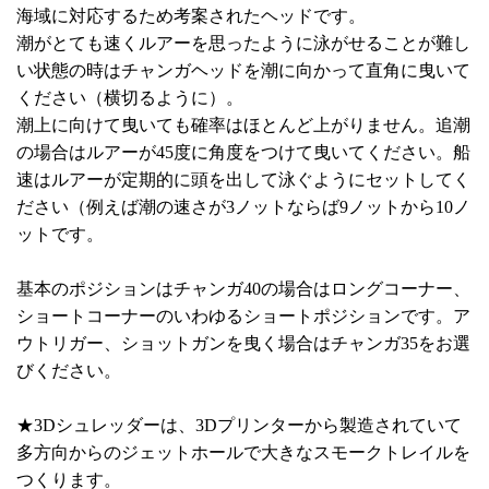
海域に対応するため考案されたヘッドです。
潮がとても速くルアーを思ったように泳がせることが難し
い状態の時はチャンガヘッドを潮に向かって直角に曳いて
ください（横切るように）。
潮上に向けて曳いても確率はほとんど上がりません。追潮
の場合はルアーが45度に角度をつけて曳いてください。船
速はルアーが定期的に頭を出して泳ぐようにセットしてく
ださい（例えば潮の速さが3ノットならば9ノットから10ノ
ットです。
基本のポジションはチャンガ40の場合はロングコーナー、
ショートコーナーのいわゆるショートポジションです。ア
ウトリガー、ショットガンを曳く場合はチャンガ35をお選
びください。
★3Dシュレッダーは、3Dプリンターから製造されていて
多方向からのジェットホールで大きなスモークトレイルを
つくります。