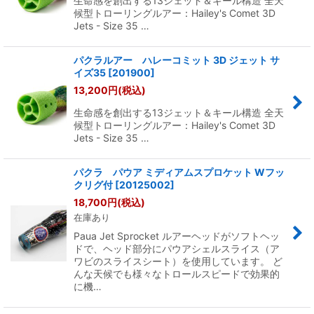
生命感を創出する13ジェット＆キール構造 全天
絞り込む
候型トローリングルアー：Hailey's Comet 3D
Jets - Size 35 …
パクラルアー ハレーコミット 3D ジェット サ
イズ35
[
201900
]
13,200
円
(税込)
生命感を創出する13ジェット＆キール構造 全天
候型トローリングルアー：Hailey's Comet 3D
Jets - Size 35 …
パクラ パウア ミディアムスプロケット Wフッ
クリグ付
[
20125002
]
18,700
円
(税込)
在庫あり
Paua Jet Sprocket ルアーヘッドがソフトヘッ
ドで、ヘッド部分にパウアシェルスライス（ア
ワビのスライスシート）を使用しています。 ど
んな天候でも様々なトロールスピードで効果的
に機…