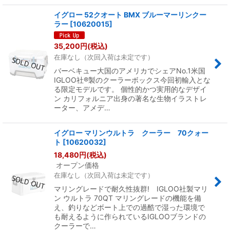
イグロー 52クオート BMX ブルーマーリンクー
ラー
[
10620015
]
35,200
円
(税込)
在庫なし（次回入荷は未定です）
バーベキュー大国のアメリカでシェアNo.1米国
IGLOO社®製のクーラーボックス今回初輸入とな
る限定モデルです。 個性的かつ実用的なデザイ
ン カリフォルニア出身の著名な生物イラストレ
ーター、アメデ…
イグロー マリンウルトラ クーラー 70クォー
ト
[
10620032
]
18,480
円
(税込)
オープン価格
在庫なし（次回入荷は未定です）
マリングレードで耐久性抜群! IGLOO社製マリ
ン ウルトラ 70QT マリングレードの機能を備
え、釣りなどボート上での過酷で湿った環境で
も耐えるように作られているIGLOOブランドの
クーラーで…