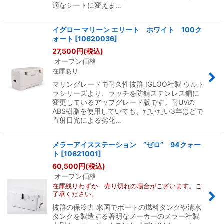
適なシートに変えま…
イグロー マリーン エリート ホワイト 100ク
ォート
[
10620036
]
27,500
円
(税込)
オープン価格
在庫あり
マリングレードで耐久性抜群 IGLOO社製 ウルト
ラシリーズより、ラッチを防錆ステンレス鋼に
変更しているアップグレード版です。耐UVの
ABS樹脂を使用していても、だいたい3年ほどで
直射日光による劣化…
メラーアイスステーション ”ゼロ” 94クォー
ト
[
10621001
]
60,500
円
(税込)
オープン価格
在庫残りわずか 売り切れの場合がございます。ご
了承ください。
抜群の保冷力 米国でボートの燃料タンクや清水
タンクを製造する著明なメーカーのメラー社製