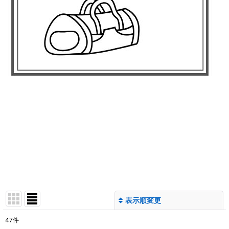
表示順変更
閉じる
47
件
サブカテゴリ
: