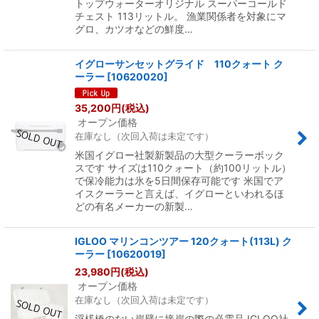
トップウォーターオリジナル スーパーコールド
チェスト 113リットル。 漁業関係者を対象にマ
グロ、カツオなどの鮮度…
イグローサンセットグライド 110クォート ク
ーラー
[
10620020
]
35,200
円
(税込)
オープン価格
在庫なし（次回入荷は未定です）
米国イグロー社製新製品の大型クーラーボック
スです サイズは110クォート（約100リットル）
で保冷能力は氷を5日間保存可能です 米国でア
イスクーラーと言えば、イグローといわれるほ
どの有名メーカーの新製…
IGLOO マリンコンツアー 120クォート(113L) ク
ーラー
[
10620019
]
23,980
円
(税込)
オープン価格
在庫なし（次回入荷は未定です）
浮桟橋のない岸壁に接岸の際の必需品 IGLOO社