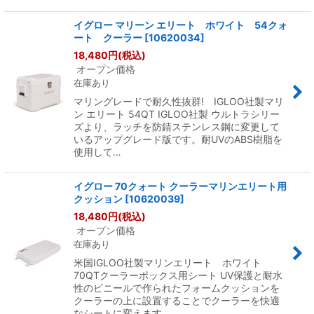
イグロー マリーン エリート ホワイト 54クォ
ート クーラー
[
10620034
]
18,480
円
(税込)
オープン価格
在庫あり
マリングレードで耐久性抜群! IGLOO社製マリ
ン エリート 54QT IGLOO社製 ウルトラシリー
ズより、ラッチを防錆ステンレス鋼に変更して
いるアップグレード版です。耐UVのABS樹脂を
使用して…
イグロー 70クォート クーラーマリンエリート用
クッション
[
10620039
]
18,480
円
(税込)
オープン価格
在庫あり
米国IGLOO社製マリンエリート ホワイト
70QTクーラーボックス用シート UV保護と耐水
性のビニールで作られたフォームクッションを
クーラーの上に設置することでクーラーを快適
なシートに変えます…