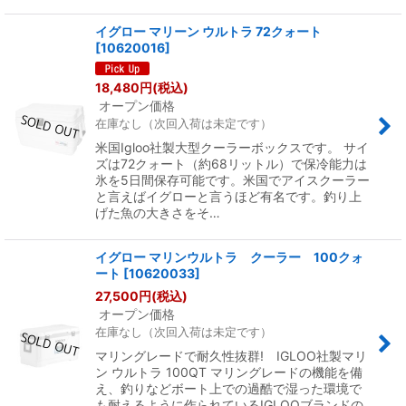
イグロー マリーン ウルトラ 72クォート
[
10620016
]
18,480
円
(税込)
オープン価格
在庫なし（次回入荷は未定です）
米国Igloo社製大型クーラーボックスです。 サイ
ズは72クォート（約68リットル）で保冷能力は
氷を5日間保存可能です。米国でアイスクーラー
と言えばイグローと言うほど有名です。釣り上
げた魚の大きさをそ…
イグロー マリンウルトラ クーラー 100クォ
ート
[
10620033
]
27,500
円
(税込)
オープン価格
在庫なし（次回入荷は未定です）
マリングレードで耐久性抜群! IGLOO社製マリ
ン ウルトラ 100QT マリングレードの機能を備
え、釣りなどボート上での過酷で湿った環境で
も耐えるように作られているIGLOOブランドの