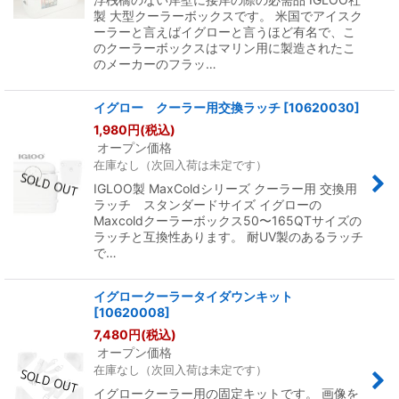
製 大型クーラーボックスです。 米国でアイスク
ーラーと言えばイグローと言うほど有名で、こ
のクーラーボックスはマリン用に製造されたこ
のメーカーのフラッ…
イグロー クーラー用交換ラッチ
[
10620030
]
1,980
円
(税込)
オープン価格
在庫なし（次回入荷は未定です）
IGLOO製 MaxColdシリーズ クーラー用 交換用
ラッチ スタンダードサイズ イグローの
Maxcoldクーラーボックス50〜165QTサイズの
ラッチと互換性あります。 耐UV製のあるラッチ
で…
イグロークーラータイダウンキット
[
10620008
]
7,480
円
(税込)
オープン価格
在庫なし（次回入荷は未定です）
イグロークーラー用の固定キットです。 画像を