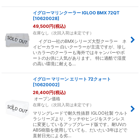
イグローマリンクーラー IGLOO BMX 72QT
[
10620028
]
49,500
円
(税込)
在庫なし（次回入荷は未定です）
イグロ―社のBMXシリーズ大型クーラー ネ
イビーカラー 白いクーラーが主流ですが、珍し
いカラーのクーラーも海外ではキャンパーやボ
ートのお供に人気があります。 特に過酷で湿度
の高い環境に耐える…
イグロー マリーン エリート 72クォート
[
10620002
]
26,400
円
(税込)
オープン価格
在庫なし（次回入荷は未定です）
マリングレードで耐久性抜群 IGLOO社製 ウルト
ラシリーズより、ラッチやヒンジをステンレス
に変更しているアップグレード版です。耐UVの
ABS樹脂を使用していても、だいたい3年ほどで
直射日光による劣…