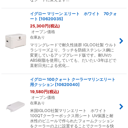
イグロー マリーン エリート ホワイト 70クォ
ート
[
10620035
]
25,300
円
(税込)
オープン価格
在庫あり
マリングレードで耐久性抜群 IGLOO社製 ウルト
ラシリーズより、ラッチを防錆ステンレス鋼に
変更しているアップグレード版です。耐UVの
ABS樹脂を使用していても、だいたい3年ほどで
直射日光による劣化…
イグロー 100クォート クーラーマリンエリート
用クッション
[
10620040
]
19,580
円
(税込)
オープン価格
在庫あり
米国IGLOO社製マリンエリート ホワイト
100QTクーラーボックス用シート UV保護と耐
水性のビニールで作られたフォームクッション
をクーラーの上に設置することでクーラーを快