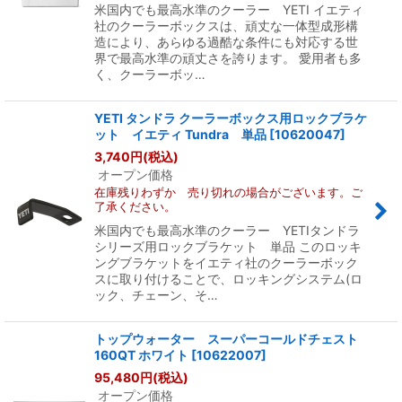
米国内でも最高水準のクーラー YETI イエティ
社のクーラーボックスは、頑丈な一体型成形構
造により、あらゆる過酷な条件にも対応する世
界で最高水準の頑丈さを誇ります。 愛用者も多
く、クーラーボッ…
YETI タンドラ クーラーボックス用ロックブラケ
ット イエティ Tundra 単品
[
10620047
]
3,740
円
(税込)
オープン価格
在庫残りわずか 売り切れの場合がございます。ご
了承ください。
米国内でも最高水準のクーラー YETIタンドラ
シリーズ用ロックブラケット 単品 このロッキ
ングブラケットをイエティ社のクーラーボック
スに取り付けることで、ロッキングシステム(ロ
ック、チェーン、そ…
トップウォーター スーパーコールドチェスト
160QT ホワイト
[
10622007
]
95,480
円
(税込)
オープン価格