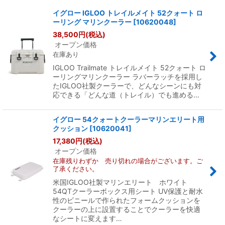
イグロー IGLOO トレイルメイト 52クォート ロ
ーリング マリンクーラー
[
10620048
]
38,500
円
(税込)
表示数
:
オープン価格
在庫あり
並び順
:
IGLOO Trailmate トレイルメイト 52クォート ロ
ーリングマリンクーラー ラバーラッチを採用し
たIGLOO社製クーラーで、どんなシーンにも対
絞り込む
応できる「どんな道（トレイル）でも進める…
イグロー 54クォートクーラーマリンエリート用
クッション
[
10620041
]
17,380
円
(税込)
オープン価格
在庫残りわずか 売り切れの場合がございます。ご
了承ください。
米国IGLOO社製マリンエリート ホワイト
54QTクーラーボックス用シート UV保護と耐水
性のビニールで作られたフォームクッションを
クーラーの上に設置することでクーラーを快適
なシートに変えます…