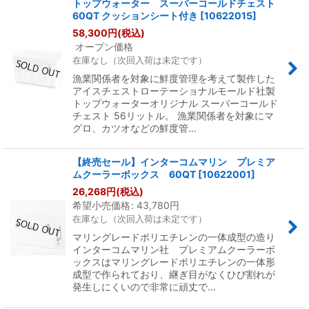
トップウォーター スーパーコールドチェスト
60QT クッションシート付き
[
10622015
]
58,300
円
(税込)
オープン価格
在庫なし（次回入荷は未定です）
漁業関係者を対象に鮮度管理を考えて製作した
アイスチェストローテーショナルモールド社製
トップウォーターオリジナル スーパーコールド
チェスト 56リットル。 漁業関係者を対象にマ
グロ、カツオなどの鮮度管…
【終売セール】インターコムマリン プレミア
ムクーラーボックス 60QT
[
10622001
]
26,268
円
(税込)
希望小売価格
:
43,780
円
在庫なし（次回入荷は未定です）
マリングレードポリエチレンの一体成型の造り
インターコムマリン社 プレミアムクーラーボ
ックスはマリングレードポリエチレンの一体形
成型で作られており、継ぎ目がなくひび割れが
発生しにくいので非常に頑丈で…