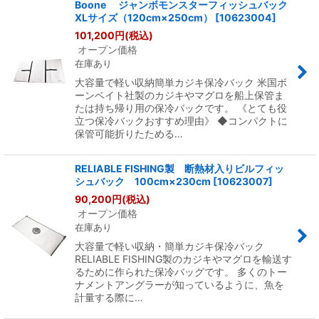
Boone ジャンボモンスターフィッシュバック
XLサイズ（120cm×250cm）
[
10623004
]
101,200
円
(税込)
オープン価格
在庫あり
大容量で軽い収納簡単カジキ保冷バック 米国ボ
ーンベイト社製のカジキやマグロを船上保管ま
たは持ち帰り用の保冷バックです。 《とても役
立つ保冷バックおすすめ理由》 ◆コンパクトに
保管可能折りたためる…
RELIABLE FISHING製 断熱材入りビルフィッ
シュバック 100cm×230cm
[
10623007
]
90,200
円
(税込)
オープン価格
在庫あり
大容量で軽い収納・簡単カジキ保冷バック
RELIABLE FISHING製のカジキやマグロを輸送す
るために作られた保冷バッグです。 多くのトー
ナメントアングラーが知っているように、魚を
計量する際に…