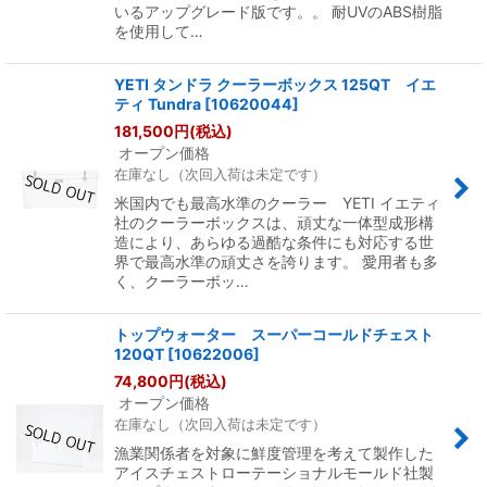
いるアップグレード版です。。 耐UVのABS樹脂
を使用して…
YETI タンドラ クーラーボックス 125QT イエ
ティ Tundra
[
10620044
]
181,500
円
(税込)
オープン価格
在庫なし（次回入荷は未定です）
米国内でも最高水準のクーラー YETI イエティ
社のクーラーボックスは、頑丈な一体型成形構
造により、あらゆる過酷な条件にも対応する世
界で最高水準の頑丈さを誇ります。 愛用者も多
く、クーラーボッ…
トップウォーター スーパーコールドチェスト
120QT
[
10622006
]
74,800
円
(税込)
オープン価格
在庫なし（次回入荷は未定です）
漁業関係者を対象に鮮度管理を考えて製作した
アイスチェストローテーショナルモールド社製