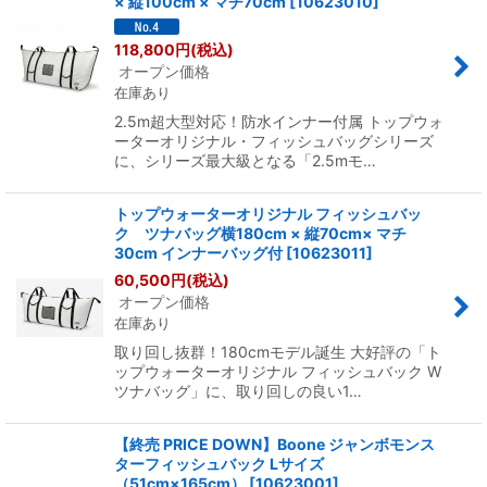
× 縦100cm × マチ70cm
[
10623010
]
118,800
円
(税込)
オープン価格
在庫あり
2.5m超大型対応！防水インナー付属 トップウォ
ーターオリジナル・フィッシュバッグシリーズ
に、シリーズ最大級となる「2.5mモ…
トップウォーターオリジナル フィッシュバッ
ク ツナバッグ横180cm × 縦70cm× マチ
30cm インナーバッグ付
[
10623011
]
60,500
円
(税込)
オープン価格
在庫あり
取り回し抜群！180cmモデル誕生 大好評の「ト
ップウォーターオリジナル フィッシュバック W
ツナバッグ」に、取り回しの良い1…
【終売 PRICE DOWN】Boone ジャンボモンス
ターフィッシュバック Lサイズ
（51cm×165cm）
[
10623001
]