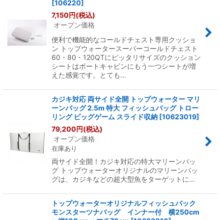
[
106220
]
7,150
円
(税込)
オープン価格
便利で機能的なコールドチェスト専用クッショ
ン トップウォータースーパーコールドチェスト
60・80・120QTにピッタリサイズのクッション
シートはボートキャビンにもう一つシートが増
えた感覚です。とても…
カジキ対応 両サイド全開 トップウォーター マリ
ーンバッグ 2.5m 特大 フィッシュバッグ トロー
リング ビッグゲーム スライド収納
[
10623019
]
79,200
円
(税込)
オープン価格
在庫あり
両サイド全開！カジキ対応の特大マリーンバッ
グ トップウォーターオリジナルのマリーンバッ
グは、カジキなどの超大型魚をターゲットに…
トップウォーターオリジナルフィッシュバック
モンスターツナバッグ インナー付 横250cm