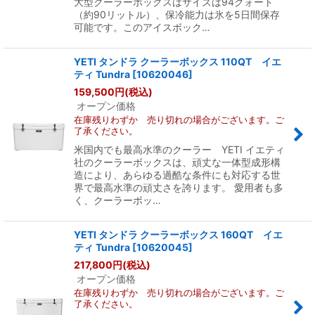
大型クーラーボックスはサイズは94クォート
（約90リットル）、保冷能力は氷を5日間保存
可能です。このアイスボック…
YETI タンドラ クーラーボックス 110QT イエ
ティ Tundra
[
10620046
]
159,500
円
(税込)
オープン価格
在庫残りわずか 売り切れの場合がございます。ご
了承ください。
米国内でも最高水準のクーラー YETI イエティ
社のクーラーボックスは、頑丈な一体型成形構
造により、あらゆる過酷な条件にも対応する世
界で最高水準の頑丈さを誇ります。 愛用者も多
く、クーラーボッ…
YETI タンドラ クーラーボックス 160QT イエ
ティ Tundra
[
10620045
]
217,800
円
(税込)
オープン価格
在庫残りわずか 売り切れの場合がございます。ご
了承ください。