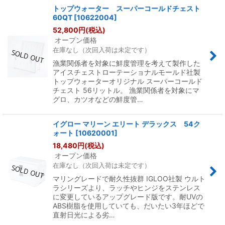
トップウォーター スーパーコールドチェスト
60QT
[
10622004
]
52,800
円
(税込)
オープン価格
在庫なし（次回入荷は未定です）
漁業関係者を対象に鮮度管理を考えて製作した
アイスチェストローテーショナルモールド社製
トップウォーターオリジナル スーパーコールド
チェスト 56リットル。 漁業関係者を対象にマ
グロ、カツオなどの鮮度管…
イグロー マリーン エリート デラックス 54ク
ォート
[
10620001
]
18,480
円
(税込)
オープン価格
在庫なし（次回入荷は未定です）
マリングレードで耐久性抜群 IGLOO社製 ウルト
ラシリーズより、ラッチやヒンジをステンレス
に変更しているアップグレード版です。耐UVの
ABS樹脂を使用していても、だいたい3年ほどで
直射日光による劣…