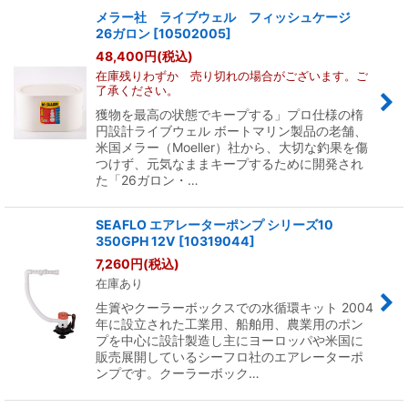
メラー社 ライブウェル フィッシュケージ
26ガロン
[
10502005
]
48,400
円
(税込)
在庫残りわずか 売り切れの場合がございます。ご
了承ください。
獲物を最高の状態でキープする」プロ仕様の楕
円設計ライブウェル ボートマリン製品の老舗、
米国メラー（Moeller）社から、大切な釣果を傷
つけず、元気なままキープするために開発され
た「26ガロン・…
SEAFLO エアレーターポンプ シリーズ10
350GPH 12V
[
10319044
]
7,260
円
(税込)
在庫あり
生簀やクーラーボックスでの水循環キット 2004
年に設立された工業用、船舶用、農業用のポン
プを中心に設計製造し主にヨーロッパや米国に
販売展開しているシーフロ社のエアレーターポ
ンプです。クーラーボック…