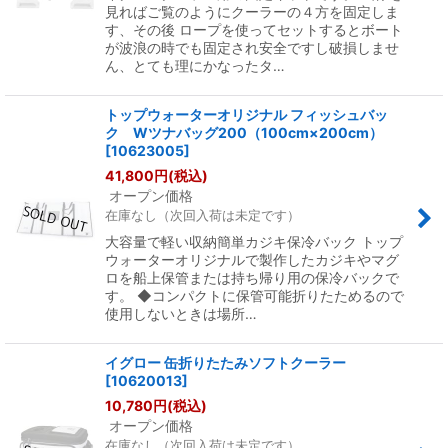
見ればご覧のようにクーラーの４方を固定しま
す、その後 ロープを使ってセットするとボート
が波浪の時でも固定され安全ですし破損しませ
ん、とても理にかなったタ…
トップウォーターオリジナル フィッシュバッ
ク Wツナバッグ200（100cm×200cm）
[
10623005
]
41,800
円
(税込)
オープン価格
在庫なし（次回入荷は未定です）
大容量で軽い収納簡単カジキ保冷バック トップ
ウォーターオリジナルで製作したカジキやマグ
ロを船上保管または持ち帰り用の保冷バックで
す。 ◆コンパクトに保管可能折りたためるので
使用しないときは場所…
イグロー 缶折りたたみソフトクーラー
[
10620013
]
10,780
円
(税込)
オープン価格
在庫なし（次回入荷は未定です）