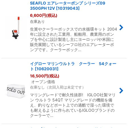
SEAFLO エアレーターポンプ シリーズ09
350GPH 12V
[
10319043
]
6,600
円
(税込)
在庫あり
生簀やクーラーボックスでの水循環キット 2004
年に設立された工業用、船舶用、農業用のポン
プを中心に設計製造し主にヨーロッパや米国に
販売展開しているシーフロ社のエアレーターポ
ンプです。クーラーボック…
イグロー マリンウルトラ クーラー 54クォー
ト
[
10620031
]
16,500
円
(税込)
オープン価格
在庫なし（次回入荷は未定です）
マリングレードで耐久性抜群! IGLOO社製マリ
ン ウルトラ 54QT マリングレードの機能を備
え、釣りなどボート上での過酷で湿った環境で
も耐えるように作られているIGLOOブランドの
クーラーで…