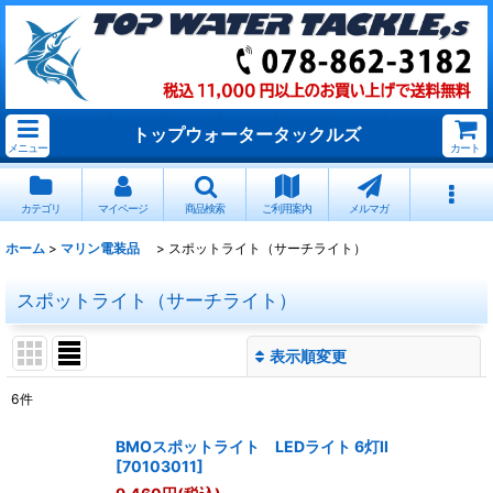
トップウォータータックルズ
メニュー
カート
カテゴリ
マイページ
商品検索
ご利用案内
メルマガ
ホーム
>
マリン電装品
>
スポットライト（サーチライト）
スポットライト（サーチライト）
表示順変更
閉じる
6
件
表示数
:
BMOスポットライト LEDライト 6灯II
[
70103011
]
並び順
: