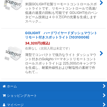
米国GOLIGHT社製リーモートコントロールスポ
ットライトです、リモートコントロールで高速/
低速の速度の回転も可能です GOLIGHT社のペン
タビーム技術は４００万CPの光量を生成します
スペック…
GOLIGHT ハードワイヤードダッシュマウント
リモート付きスポットライト
[
10310008
]
34,320
円
(税込)
在庫なし（次回入荷は未定です）
薄型でコンパクトで強力なライト ダッシュマウ
ント付きのGolightパーマネントリモートコント
ロールスポットライトは 225,000のキャンデラ
を生成し、耐紫外線性および耐塩性の素材で作
られて…
ホーム
ショッピングカート
マイページ