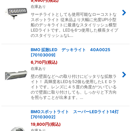
9,460
円
(税込)
在庫あり
絞り込む
サーチライトとしても使用可能なローコストな
スポットライト 従来品より大幅に光度UP!小型
船のデッキライトに最適なスタイリッシュ横型
LEDライトです。LEDを6つ使用した横長タイプ
のスタイリッシュなL…
BMO 拡散LED デッキライト 40A0025
[
70103009
]
6,710
円
(税込)
在庫あり
壁の壁面などへの取り付けにピッタリな拡散ラ
イト！ 高輝度名LEDを52個も使用したLＥＤラ
イトです。レンズに４５度の角度がついている
ので壁面に取り付けしても、しっかりと下方向
を照らすことが出来ます。…
BMOスポットライト スーパーLEDライト14灯
[
70103002
]
19,800
円
(税込)
在庫あり