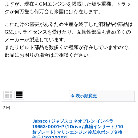
ますが、現在もGMエンジンを搭載した艇や重機、トラッ
クが何万隻も何万台も米国には存在します。
これだけの需要があるため生産を終了した消耗品や部品は
GMよりライセンスを受けたり、互換性部品も含め多くの
メーカーが製造しています。
またリビルト部品も数多くの種類が存在していますので、
部品にお困りの場合はご相談ください。
表示順変更
閉じる
21
件
表示数
:
Jabsco / ジャブスコ ネオプレン インペラ
18653-0001-P (1 Drive / 真鍮インサート / 10
並び順
:
枚ブレード) マリンエンジン 冷却水ポンプ交換
部品
[
10323033
]