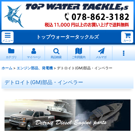
トップウォータータックルズ
メニュー
カート
カテゴリ
マイページ
商品検索
ご利用案内
メルマガ
ホーム
>
エンジン部品、発電機
>
デトロイト(GM)部品・インペラー
デトロイト(GM)部品・インペラー