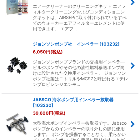
エアークリーナーのクリーニングキット エアフ
ィルタークリーニングおよびコンディショニン
グキットは、AIRSEPに取り付けられているすべ
てのウォーカーエアフィルターエレメントに使
用できます。 エアフ…
ジョンソンポンプ社 インペラー
[
103232
]
6,050
円
(税込)
ジョンソンポンプブランドの交換用インペラ―
ビルジポンプやその他の油性燃料移送ポンプ向
けに設計された交換用インペラ－。 ジョンソン
ポンプ社製はニトリルやMC97と呼ばれるエチレ
ンプロピレンジエンモ…
JABSCO 海水ポンプ用インペラー抜取器
[
103230
]
39,600
円
(税込)
大型海水ポンプインペラー抜取器です。Jabsco
ポンプからのインペラーの取り外しの際に使用
します。 ポンプを損傷することなく、柔らかい
インペラーをポンプから簡単に取り外すことが