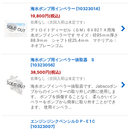
海水ポンプ用インペラー
[
10323014
]
19,800
円
(税込)
在庫なし（次回入荷は未定です）
デトロイトディーゼル（ＧＭ）6Ｖ92ＴＡ用海
水ポンプインペラーです サイズ：径95ｍｍ厚さ
88.9ｍｍ シャフト径25.4ｍｍ マテリアル：
ネオプレーンゴム
海水ポンプ用インペラー抜取器 S
[
10323056
]
38,500
円
(税込)
在庫なし（次回入荷は未定です）
海水ポンプインペラー抜取器です。Jabscoポン
プからのインペラーの取り外しの際に使用しま
す。 ポンプを損傷することなく、柔らかいイン
ペラーをポンプから簡単に取り外すことができ
ます。 使用インペラ…
エンジンジンクペンシルＤＰ-Ｅ1Ｃ
[
10323007
]