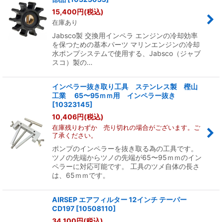
15,400
円
(税込)
絞り込む
在庫あり
Jabsco製 交換用インペラ エンジンの冷却効率
を保つための基本パーツ マリンエンジンの冷却
水ポンプシステムで使用する、Jabsco（ジャブ
スコ）製の…
インペラー抜き取り工具 ステンレス製 樫山
工業 65〜95ｍｍ用 インペラー抜き
[
10323145
]
10,406
円
(税込)
在庫残りわずか 売り切れの場合がございます。ご
了承ください。
ポンプのインペラーを抜き取る為の工具です。
ツノの先端からツノの先端が65〜95ｍｍのイン
ペラーに対応可能です。 工具のツメ自体の長さ
は、65ｍｍです。
AIRSEP エアフィルター 12インチ テーパー
CD197
[
10508110
]
34,100
円
(税込)