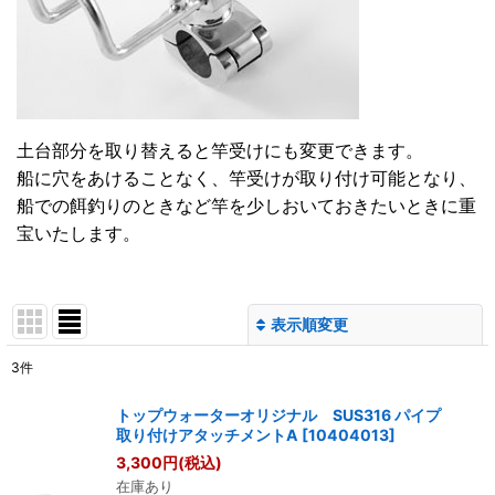
土台部分を取り替えると竿受けにも変更できます。
船に穴をあけることなく、竿受けが取り付け可能となり、
船での餌釣りのときなど竿を少しおいておきたいときに重
宝いたします。
表示順変更
閉じる
3
件
表示数
:
トップウォーターオリジナル SUS316 パイプ
取り付けアタッチメントA
[
10404013
]
並び順
:
3,300
円
(税込)
在庫あり