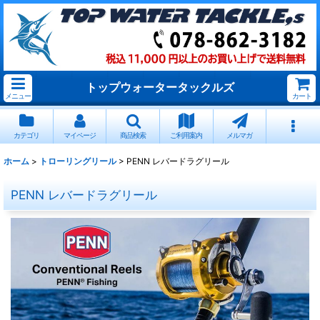
トップウォータータックルズ
メニュー
カート
カテゴリ
マイページ
商品検索
ご利用案内
メルマガ
ホーム
>
トローリングリール
>
PENN レバードラグリール
PENN レバードラグリール