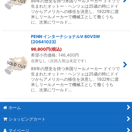
86年の歴史を持つ米国リールメーカー ドイツで
生まれたオットー・ヘンツェは25歳の時にドイ
ツからアメリカへの移住を決意し、1922年に渡
米しリールメーカーで機械工として働くうち
に、次第にワールド…
PENN インターナショナルV 80VSW
[
20641023
]
96,800
円
(税込)
希望小売価格
:
146,400
円
在庫なし（次回入荷は未定です）
86年の歴史を持つ米国リールメーカー ドイツで
生まれたオットー・ヘンツェは25歳の時にドイ
ツからアメリカへの移住を決意し、1922年に渡
米しリールメーカーで機械工として働くうち
に、次第にワールド…
ホーム
ショッピングカート
マイページ