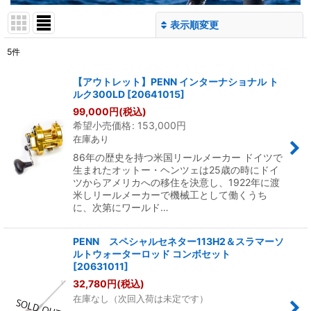
表示順変更
閉じる
5
件
表示数
:
【アウトレット】PENN インターナショナル ト
ルク300LD
[
20641015
]
並び順
:
99,000
円
(税込)
希望小売価格
:
153,000
円
在庫あり
絞り込む
86年の歴史を持つ米国リールメーカー ドイツで
生まれたオットー・ヘンツェは25歳の時にドイ
ツからアメリカへの移住を決意し、1922年に渡
米しリールメーカーで機械工として働くうち
に、次第にワールド…
PENN スペシャルセネター113H2＆スラマーソ
ルトウォーターロッド コンボセット
[
20631011
]
32,780
円
(税込)
在庫なし（次回入荷は未定です）