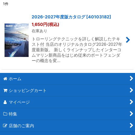
1
件
表示数
:
2026-2027年度版カタログ
[
40103182
]
1,650
円
(税込)
並び順
:
在庫あり
トローリングテクニックを詳しく解説したテキ
絞り込む
スト付 当店のオリジナルカタログ2026-2027年
度最新版。 新しくラインナップしたインターコ
ムマリン新商品をはじめ従来のボートフェンダ
ーの概念を変…
ホーム
ショッピングカート
マイページ
特集
店舗のご案内