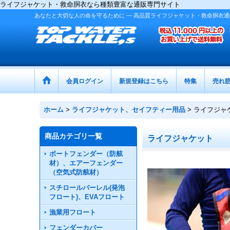
ライフジャケット・救命胴衣なら種類豊富な通販専門サイト
あなたと大切な人の命を守るために ― 高品質ライフジャケット・救命胴衣通
会員ログイン
新規登録はこちら
特集
売れ
ホーム
>
ライフジャケット、セイフティー用品
>
ライフジャ
商品カテゴリ一覧
ライフジャケット
ボートフェンダー（防舷
材）、エアーフェンダー
（空気式防舷材）
スチロールバーレル(発泡
フロート)、EVAフロート
漁業用フロート
フェンダーカバー