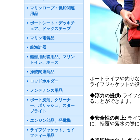
マリンロープ・係船関連
用品
ボートシート・デッキチ
ェア、ドックステップ
マリン電装品
航海計器
船舶用配管用品、マリン
トイレ、ホース
操舵関連商品
ボートライフや釣りな
ロッドホルダー
ライフジャケットの役
メンテナンス用品
◆浮力の提供:
ライフ
ボート洗剤、クリーナ
ることができます。
ー、ポリッシュ、スター
ブライト
◆安全性の向上:
ライ
エンジン部品、発電機
に、転覆や落水の際に
ライフジャケット、セイ
フティー用品