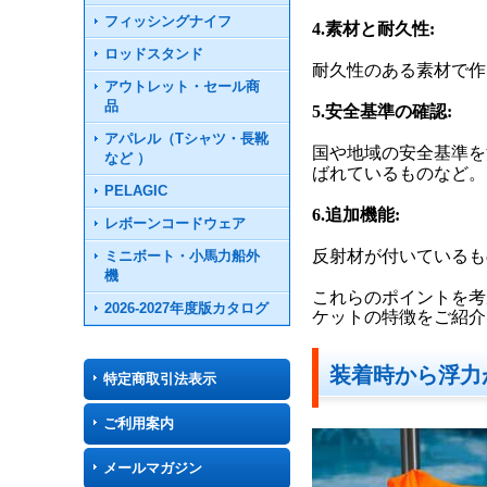
フィッシングナイフ
4.素材と耐久性:
ロッドスタンド
耐久性のある素材で作
アウトレット・セール商
品
5.安全基準の確認:
アパレル（Tシャツ・長靴
国や地域の安全基準を
など ）
ばれているものなど。
PELAGIC
6.追加機能:
レボーンコードウェア
反射材が付いているも
ミニボート・小馬力船外
機
これらのポイントを考
2026-2027年度版カタログ
ケットの特徴をご紹介
装着時から浮力
特定商取引法表示
ご利用案内
メールマガジン