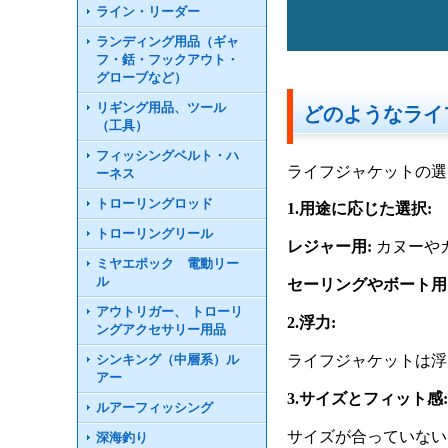
ライン・リーダー
ランディング用品（ギャ
フ・銛・フックアウト・
グローブなど）
リギング用品、ツール
どのようなライ
（工具）
フィッシングベルト・ハ
ライフジャケットの選
ーネス
トローリングロッド
1.用途に応じた選択:
トローリングリール
レジャー用:
カヌーや
ミヤエポック 電動リー
ル
セーリングやボート用
アウトリガー、 トローリ
2.浮力:
ングアクセサリー用品
シンキング（中層系）ル
ライフジャケットは浮
アー
3.サイズとフィット感
ルアーフィッシング
サイズが合っていない
深海釣り