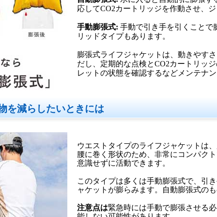
応してCO2カートリッジを作動させ、
手動膨張式:
手動で引き手を引くことで
リッドタイプもあります。
膨張式ライフジャケットは、動きやすさ
だし、定期的な点検とCO2カートリッ
レットの状態を確認するなどメンテナン
物を減らしたいときには
ウエストタイプのライフジャケットは、
腰に巻く形状のため、非常にコンパクト
意識せずに活動できます。
このタイプは多くは手動膨張式で、引き
ャケットが膨らみます。自動膨張式のも
注意点は
緊急時には手動で膨張させる必
能しない可能性があります。