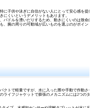
特に子供や泳ぎに自信がない人にとって安心感を提供
きにくいというデメリットもあります。
、パドルを漕いだりするため、動きにくいのは致命的
も、腕の周りの可動域が広いものを選ぶのがポイント
パクトで軽量ですが、水に入った際や手動で作動させ
のライフジャケットで膨張のメカニズムには2つのタイ
るタイプ。水感知センサーや溶解タブレットが水に反