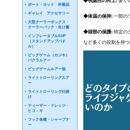
◆視認性の向上:
多く
ボート・ヨット 外装品
ギャレイ アクセサリー
◆体温の保持:
一部の
大型クーラーボックス・
クーラーバック・生け簀
◆頭部の保護:
特定の
インフレータブルSUP
（スタンドアップパド
など多くの役割を持つ
ル）
ビッグゲーム（カジキ）
パクラルアー
ビッグゲームルアー他
ライトトローリングルア
ー
ライトトローリング仕掛
け
ティーザー・ドレッジ・
ヒコ－キ
フック各種・シャープナ
ー