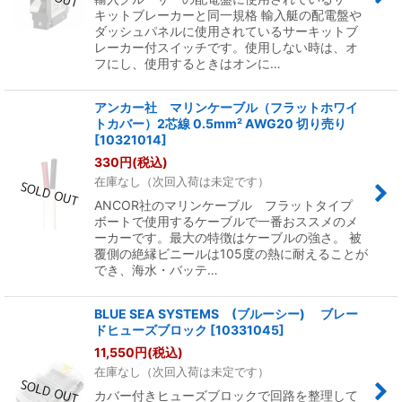
キットブレーカーと同一規格 輸入艇の配電盤や
ダッシュパネルに使用されているサーキットブ
レーカー付スイッチです。使用しない時は、オ
フにし、使用するときはオンに…
アンカー社 マリンケーブル（フラットホワイ
トカバー）2芯線 0.5mm² AWG20 切り売り
[
10321014
]
330
円
(税込)
在庫なし（次回入荷は未定です）
ANCOR社のマリンケーブル フラットタイプ
ボートで使用するケーブルで一番おススメのメ
ーカーです。最大の特徴はケーブルの強さ。 被
覆側の絶縁ビニールは105度の熱に耐えることが
でき、海水・バッテ…
BLUE SEA SYSTEMS (ブルーシー) ブレー
ドヒューズブロック
[
10331045
]
11,550
円
(税込)
在庫なし（次回入荷は未定です）
カバー付きヒューズブロックで回路を整理して