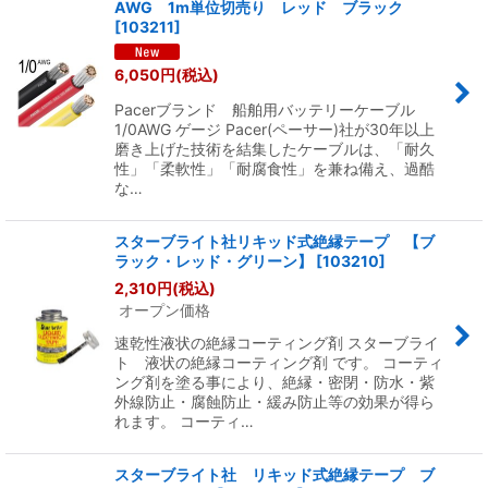
AWG 1m単位切売り レッド ブラック
[
103211
]
6,050
円
(税込)
Pacerブランド 船舶用バッテリーケーブル
1/0AWG ゲージ Pacer(ペーサー)社が30年以上
磨き上げた技術を結集したケーブルは、「耐久
性」「柔軟性」「耐腐食性」を兼ね備え、過酷
な…
スターブライト社リキッド式絶縁テープ 【ブ
ラック・レッド・グリーン】
[
103210
]
2,310
円
(税込)
オープン価格
速乾性液状の絶縁コーティング剤 スターブライ
ト 液状の絶縁コーティング剤 です。 コーティ
ング剤を塗る事により、絶縁・密閉・防水・紫
外線防止・腐蝕防止・緩み防止等の効果が得ら
れます。 コーティ…
スターブライト社 リキッド式絶縁テープ ブ