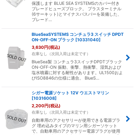
保護します BLUE SEA SYSTEMSのカバー付き
ブレードヒューズブロック。 プラスターミナル
(6サーキット)とマイナスバスバーを装備した、
ブレード…
BlueSeaSYSTEMS コンチュラ3 スイッチ DPDT
ON-OFF-ON ブラック
[
10331040
]
3,630
円
(税込)
在庫なし（次回入荷は未定です）
BlueSea製 コンチュラ3スイッチDPDTブラック
ON-OFF-ON 振動、衝撃、熱衝撃、湿気および
塩水噴霧に対する耐性があります。UL1500およ
びISO8846の仕様に適合。 BlueS…
シガー電源ソケット 12V ウエストマリン
[
10316008
]
2,200
円
(税込)
在庫なし（次回入荷は未定です）
自動車用のアクセサリーが使用できる電源プラ
グ 埋め込みタイプのマリン用シガーソケット
で、自動車用のアクセサリー電源プラグが使用