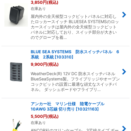
3,850
円
(税込)
在庫あり
屋内外の全天候型コックピットパネルに対応し
たロッカースイッチ BLUESEA SYSTEMSのロッ
カースイッチは屋内外の全天候型コックピット
パネルに対応しており、スイッチ部分が大きい
のでグローブを着…
BLUE SEA SYSTEMS 防水スイッチパネル 6
系統 2系統
[
103310
]
9,900
円
(税込)
WeatherDeck(R) 12V DC 防水スイッチパネル
BlueSeaSystems製。フライブリッジやオープン
コックピットの設置に最適な頑丈なスイッチパ
ネル。 ダッシュボードやフライブリ…
アンカー社 マリン仕様 陸電ケーブル
10AWG 3芯線 切り売り
[
10321163
]
5,500
円
(税込)
在庫あり
ANCOR社のマリンケーブル 3芯線タイプ ボー