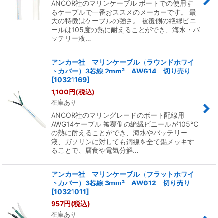
ANCOR社のマリンケーブル ボートでの使用す
るケーブルで一番おススメのメーカーです。 最
大の特徴はケーブルの強さ。 被覆側の絶縁ビニ
ールは105度の熱に耐えることができ、海水・バ
ッテリー液…
アンカー社 マリンケーブル（ラウンドホワイ
トカバー）3芯線 2mm² AWG14 切り売り
[
10321169
]
1,100
円
(税込)
在庫あり
ANCOR社のマリングレードのボート配線用
AWG14ケーブル 被覆側の絶縁ビニールが105℃
の熱に耐えることができ、海水やバッテリー
液、ガソリンに対しても銅線を全て錫メッキす
ることで、腐食や電気分解…
アンカー社 マリンケーブル（フラットホワイ
トカバー）3芯線 3mm² AWG12 切り売り
[
10321011
]
957
円
(税込)
在庫あり