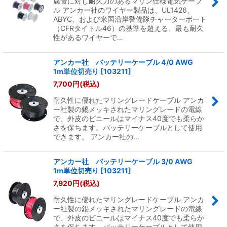
腐食に対し耐久力のあるマリン仕様電気ケーブ
ル アンカー社のワイヤー製品は、UL1426、
ABYC、および米国沿岸警備隊チャーターボート
（CFRタイトル46）の基準を超える、最も耐久
性があるワイヤーで…
アンカー社 バッテリーケーブル 4/0 AWG
1m単位切売り
[
103211
]
7,700
円
(税込)
耐久性に優れたマリングレードケーブル アンカ
ー社製の錫メッキされたマリングレードの電線
で、外皮のビニールはマイナス40度でも柔らか
さを保ちます。バッテリーケーブルとして使用
できます。 アンカー社の…
アンカー社 バッテリーケーブル 3/0 AWG
1m単位切売り
[
103211
]
7,920
円
(税込)
耐久性に優れたマリングレードケーブル アンカ
ー社製の錫メッキされたマリングレードの電線
で、外皮のビニールはマイナス40度でも柔らか
さを保ちます。バッテリーケーブルとして使用