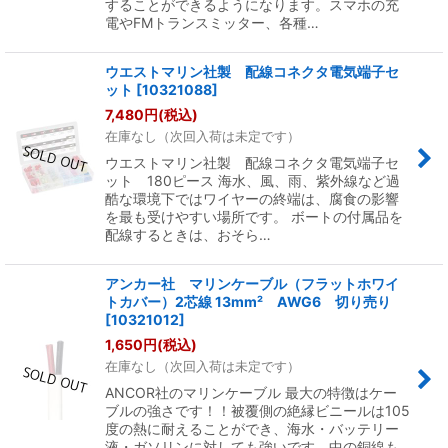
することができるようになります。スマホの充
電やFMトランスミッター、各種…
ウエストマリン社製 配線コネクタ電気端子セ
ット
[
10321088
]
7,480
円
(税込)
在庫なし（次回入荷は未定です）
ウエストマリン社製 配線コネクタ電気端子セ
ット 180ピース 海水、風、雨、紫外線など過
酷な環境下ではワイヤーの終端は、腐食の影響
を最も受けやすい場所です。 ボートの付属品を
配線するときは、おそら…
アンカー社 マリンケーブル（フラットホワイ
トカバー）2芯線 13mm² AWG6 切り売り
[
10321012
]
1,650
円
(税込)
在庫なし（次回入荷は未定です）
ANCOR社のマリンケーブル 最大の特徴はケー
ブルの強さです！！被覆側の絶縁ビニールは105
度の熱に耐えることができ、海水・バッテリー
液・ガソリンに対しても強いです。中の銅線も