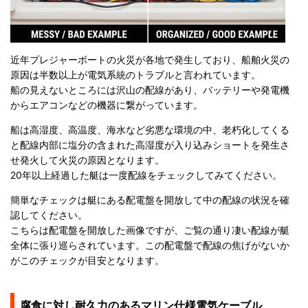
近年プレジャーボートの火災が各地で発生しており、船舶火災の
原因は半数以上が電気系統のトラブルと言われています。
船の見えないところには沢山の配線があり、バッテリーや発電機
からエアコンなどの機器に繋がっています。
船は高湿度、高温度、海水など劣悪な環境の中、老朽化してくる
と配線内部に塩分の含まれた高湿度が入り込みショートを発生さ
せ発火して火災の原因となります。
20年以上経過した艇は一度配線をチェックしてみてください。
簡単なチェックは艇にある配電盤を開放して中の配線の状況を確
認してください。
こちらは配電盤を開放した画像ですが、ご覧の通り凄い配線が艇
全体に張り巡らされています。この配電盤で配線の焦げがないか
がこのチェックが目安となります。
腐食に対し耐久力のあるマリン仕様電気ケーブル