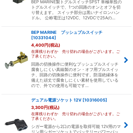
BEP MARINE製トグルスイッチSPST 単極単投の
トグルスイッチで、1つの回路のオンとオフを切
り替えます。 スイッチ部分は黒いナイロンハン
ドル。 公称電圧は12VDC、12VDCで25Aの…
BEP MARINE プッシュプルスイッチ
[
10331044
]
4,400
円
(税込)
在庫残りわずか 売り切れの場合がございます。ご
了承ください。
回路の切換操作に便利なプッシュプルスイッチ
腐食しにくい真鍮製のオン・オフ用プルスイッ
チ、回路の切換操作に便利です。防湿絶縁体を
備えた頑丈で腐食しにくい素材を使用している
ので、外での使用も可能です…
デュアル電源ソケット 12V
[
10316005
]
3,300
円
(税込)
在庫残りわずか 売り切れの場合がございます。ご
了承ください。
シガー電源から2口の電源を取得可能 12V用のマ
リン用シガーソケットでバッテリーパワーパッ