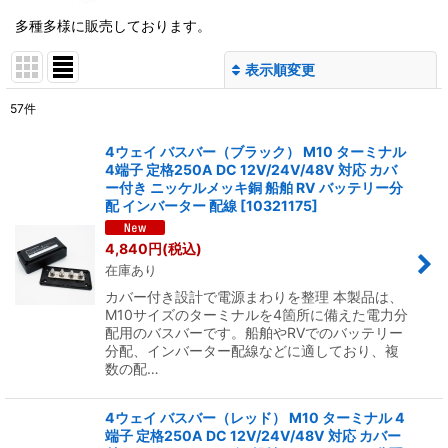
多種多様に販売しております。
表示順変更
閉じる
57
件
表示数
:
4ウェイ バスバー（ブラック） M10 ターミナル
4端子 定格250A DC 12V/24V/48V 対応 カバ
並び順
:
ー付き ニッケルメッキ銅 船舶 RV バッテリー分
配 インバーター 配線
[
10321175
]
絞り込む
4,840
円
(税込)
在庫あり
カバー付き設計で電源まわりを整理 本製品は、
M10サイズのターミナルを4箇所に備えた電力分
配用のバスバーです。船舶やRVでのバッテリー
分配、インバーター配線などに適しており、複
数の配…
4ウェイ バスバー（レッド） M10 ターミナル 4
端子 定格250A DC 12V/24V/48V 対応 カバー