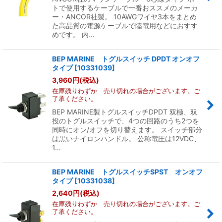
トで使用するケーブルで一番おススメのメーカ
ー・ANCOR社製。 10AWGワイヤ3本をまとめ
た高品質の電源ケーブルで陸電用などにおすす
めです。 内…
BEP MARINE トグルスイッチ DPDT オンオフ
タイプ
[
10331039
]
3,960
円
(税込)
在庫残りわずか 売り切れの場合がございます。ご
了承ください。
BEP MARINE製トグルスイッチDPDT 双極、双
投のトグルスイッチで、4つの回路のうち2つを
同時にオン/オフを切り替えます。 スイッチ部分
は黒いナイロンハンドル。 公称電圧は12VDC、
1…
BEP MARINE トグルスイッチSPST オンオフ
タイプ
[
10331038
]
2,640
円
(税込)
在庫残りわずか 売り切れの場合がございます。ご
了承ください。