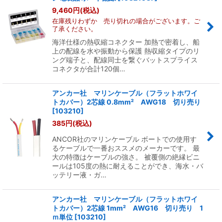
9,460
円
(税込)
在庫残りわずか 売り切れの場合がございます。ご
了承ください。
海洋仕様の熱収縮コネクター 加熱で密着し、船
上の配線を水や振動から保護 熱収縮タイプのリ
ング端子と、配線同士を繋ぐバットスプライス
コネクタが合計120個…
アンカー社 マリンケーブル（フラットホワイ
トカバー）2芯線 0.8mm² AWG18 切り売り
[
103210
]
385
円
(税込)
ANCOR社のマリンケーブル ボートでの使用す
るケーブルで一番おススメのメーカーです。 最
大の特徴はケーブルの強さ。 被覆側の絶縁ビニ
ールは105度の熱に耐えることができ、海水・バ
ッテリー液・ガ…
アンカー社 マリンケーブル（フラットホワイ
トカバー）2芯線 1mm² AWG16 切り売り 1
ｍ単位
[
103210
]