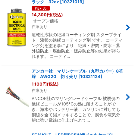
ラック 32oz
[
10321019
]
14,300
円
(税込)
オープン価格
在庫あり
速乾性液状の絶縁コーティング剤 スターブライ
ト 液状の絶縁コーティング剤 です。 コーティ
ング剤を塗る事により、絶縁・密閉・防水・紫
外線防止・腐蝕防止・緩み防止等の効果が得ら
れます。 コーティ…
アンカー社 マリンケーブル（丸型カバー）8芯
線 AWG20 切り売り
[
10321124
]
1,100
円
(税込)
在庫あり
ANCOR社のマリングレードケーブル 被覆側の
絶縁ビニールが105℃の熱に耐えることがで
き、海水やバッテリー液、ガソリンに対しても
銅線を全て錫メッキすることで、腐食や電気分
解に強い電線に仕上げられて…
SEAVOLT LED用RGBW錫メッキケーブル