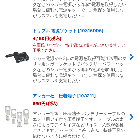
クなどのシガー電源から2口の電源を取得したい
場合に便利な電源キットです。魚探を使用しな
がらスマホを充電したい…
トリプル 電源ソケット
[
10316006
]
4,180
円
(税込)
在庫残りわずか 売り切れの場合がございます。ご
了承ください。
シガー電源から3口の電源を取得可能 12V用のマ
リン用シガーソケットでバッテリーパワーパッ
クなどのシガー電源から3口の電源を取得したい
場合に便利な電源キットです。魚探を使用しな
がらスマホを充電したい…
アンカー社 圧着端子
[
103211
]
660
円
(税込)
アンカー社製 圧着端子 バッテリーケーブルの
エンド用アイ付き圧着端子です。ケーブルの太
さによってアイサイズなどサイズ・入数が各種
ございます。 ケーブルに差し込み、特殊工具で
抜けないように締め付けて…