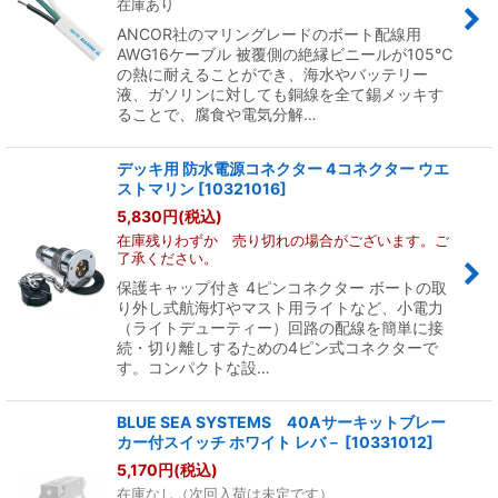
在庫あり
ANCOR社のマリングレードのボート配線用
AWG16ケーブル 被覆側の絶縁ビニールが105℃
の熱に耐えることができ、海水やバッテリー
液、ガソリンに対しても銅線を全て錫メッキす
ることで、腐食や電気分解…
デッキ用 防水電源コネクター 4コネクター ウエ
ストマリン
[
10321016
]
5,830
円
(税込)
在庫残りわずか 売り切れの場合がございます。ご
了承ください。
保護キャップ付き 4ピンコネクター ボートの取
り外し式航海灯やマスト用ライトなど、小電力
（ライトデューティー）回路の配線を簡単に接
続・切り離しするための4ピン式コネクターで
す。コンパクトな設…
BLUE SEA SYSTEMS 40Aサーキットブレー
カー付スイッチ ホワイト レバ－
[
10331012
]
5,170
円
(税込)
在庫なし（次回入荷は未定です）