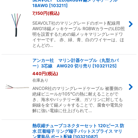
18AWG
[
103211
]
7,150
円
(税込)
SEAVOLT社のマリングレードのボート配線用
AWG18錫メッキケーブル RGBWカラーのLED照
明を設置するための錫メッキマリングレードワ
イヤーです。 赤、緑、青、白のワイヤーは、ほ
とんどの…
アンカー社 マリン計器ケーブル（丸型カバ
ー）3芯線 AWG20 切り売り
[
10321125
]
440
円
(税込)
在庫あり
ANCOR社のマリングレードケーブル 被覆側の
絶縁ビニールが105℃の熱に耐えることがで
き、海水やバッテリー液、ガソリンに対しても
銅線を全て錫メッキすることで、腐食や電気分
解に強い電線に仕上げられて…
熱収縮チューブコネクターセット 120ピース 防
水 圧着端子 リング端子 バットスプライス マリ
ン電装品 ボート配線
[
10321087
]