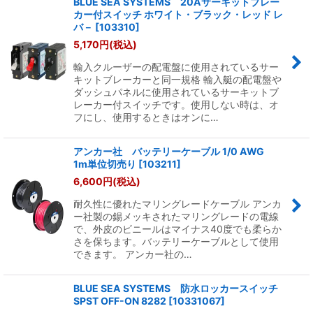
BLUE SEA SYSTEMS 20Aサーキットブレー
カー付スイッチ ホワイト・ブラック・レッド レ
バ－
[
103310
]
5,170
円
(税込)
輸入クルーザーの配電盤に使用されているサー
キットブレーカーと同一規格 輸入艇の配電盤や
ダッシュパネルに使用されているサーキットブ
レーカー付スイッチです。使用しない時は、オ
フにし、使用するときはオンに…
アンカー社 バッテリーケーブル 1/0 AWG
1m単位切売り
[
103211
]
6,600
円
(税込)
耐久性に優れたマリングレードケーブル アンカ
ー社製の錫メッキされたマリングレードの電線
で、外皮のビニールはマイナス40度でも柔らか
さを保ちます。バッテリーケーブルとして使用
できます。 アンカー社の…
BLUE SEA SYSTEMS 防水ロッカースイッチ
SPST OFF-ON 8282
[
10331067
]