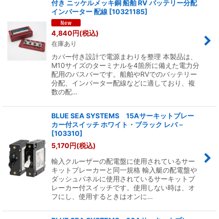
付き ニッケルメッキ銅 船舶 RV バッテリー分配
インバーター 配線
[
10321185
]
4,840
円
(税込)
在庫あり
カバー付き設計で電源まわりを整理 本製品は、
M10サイズのターミナルを4箇所に備えた電力分
配用のバスバーです。船舶やRVでのバッテリー
分配、インバーター配線などに適しており、複
数の配…
BLUE SEA SYSTEMS 15Aサーキットブレー
カー付スイッチ ホワイト・ブラック レバ－
[
103310
]
5,170
円
(税込)
輸入クルーザーの配電盤に使用されているサー
キットブレーカーと同一規格 輸入艇の配電盤や
ダッシュパネルに使用されているサーキットブ
レーカー付スイッチです。使用しない時は、オ
フにし、使用するときはオンに…