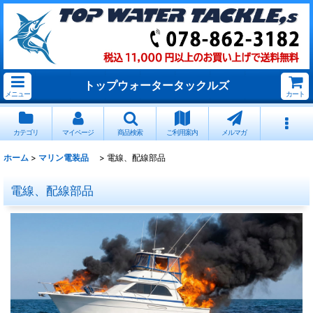
トップウォータータックルズ
メニュー
カート
カテゴリ
マイページ
商品検索
ご利用案内
メルマガ
ホーム
>
マリン電装品
>
電線、配線部品
電線、配線部品