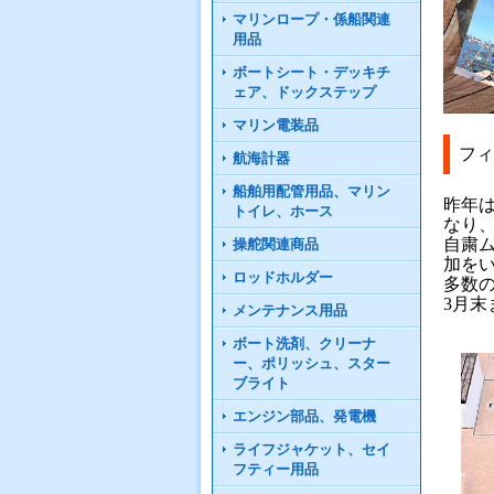
マリンロープ・係船関連
用品
ボートシート・デッキチ
ェア、ドックステップ
マリン電装品
フィ
航海計器
船舶用配管用品、マリン
昨年
トイレ、ホース
なり
自粛
操舵関連商品
加を
ロッドホルダー
多数
3月
メンテナンス用品
ボート洗剤、クリーナ
ー、ポリッシュ、スター
ブライト
エンジン部品、発電機
ライフジャケット、セイ
フティー用品