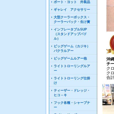
ボート・ヨット 外装品
ギャレイ アクセサリー
大型クーラーボックス・
クーラーバック・生け簀
インフレータブルSUP
（スタンドアップパド
ル）
ビッグゲーム（カジキ）
パクラルアー
ビッグゲームルアー他
沖
チ
ライトトローリングルア
クロ
ー
クロ
合計3
ライトトローリング仕掛
け
ティーザー・ドレッジ・
ヒコ－キ
フック各種・シャープナ
ー