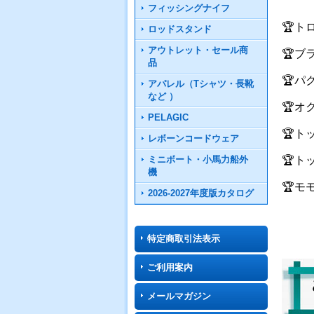
フィッシングナイフ
🏆ト
ロッドスタンド
アウトレット・セール商
🏆ブ
品
🏆パ
アパレル（Tシャツ・長靴
など ）
🏆オ
PELAGIC
🏆ト
レボーンコードウェア
ミニボート・小馬力船外
🏆ト
機
🏆モ
2026-2027年度版カタログ
特定商取引法表示
ご利用案内
メールマガジン