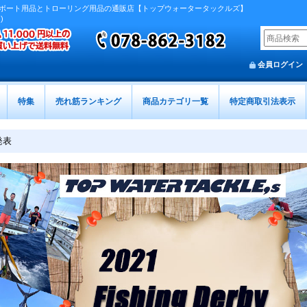
ボート用品とトローリング用品の通販店【トップウォータータックルズ】
)
会員ログイン
特集
売れ筋ランキング
商品カテゴリ一覧
特定商取引法表示
発表