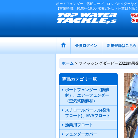
ボートフェンダー、係船ロープ、ロッドホルダーなど
【営業時間】10:00～18:00(水曜定休日・休業日を除く
会員ログイン
新規登録はこちら
ホーム
>
フィッシングダービー2021結果
商品カテゴリ一覧
ボートフェンダー（防舷
材）、エアーフェンダー
（空気式防舷材）
スチロールバーレル(発泡
フロート)、EVAフロート
漁業用フロート
フェンダーカバー