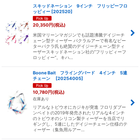
スキッドネーション 9インチ フリッピーフロ
ッピィー
[
202520
]
20,350
円
(税込)
米国マリーンマガジンでも話題沸騰デイジーチ
ェーン型ティーザー パクラルアーで有名なピー
ターパクラ氏も絶賛のデイジーチェーン型ティ
ーザースキッドネーション社の“フリッピィーフ
ロッピィー”。キハ…
Boone Bait フライングバード 4インチ 5連
チェーン
[
20254005
]
10,780
円
(税込)
在庫あり
リアルなトビウオにカジキが突進 フロリダブー
ンベイトの2019年発売されたリアルな4インチ
のトビウオのシリコン製ティーザーを当店でリ
ギングし、5連にしたデイジーチェーン仕様のテ
ィーザー（集魚用ルアー…