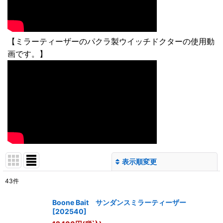
【ミラーティーザーのパクラ製ウイッチドクターの使用動
画です。】
表示順変更
閉じる
43
件
サブカテゴリ
:
Boone Bait サンダンスミラーティーザー
[
202540
]