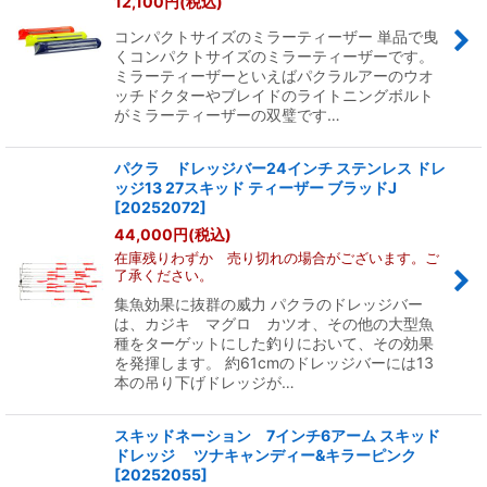
12,100
円
(税込)
表示数
:
コンパクトサイズのミラーティーザー 単品で曳
くコンパクトサイズのミラーティーザーです。
並び順
:
ミラーティーザーといえばパクラルアーのウオ
ッチドクターやブレイドのライトニングボルト
がミラーティーザーの双璧です…
絞り込む
パクラ ドレッジバー24インチ ステンレス ドレ
ッジ13 27スキッド ティーザー ブラッドJ
[
20252072
]
44,000
円
(税込)
在庫残りわずか 売り切れの場合がございます。ご
了承ください。
集魚効果に抜群の威力 パクラのドレッジバー
は、カジキ マグロ カツオ、その他の大型魚
種をターゲットにした釣りにおいて、その効果
を発揮します。 約61cmのドレッジバーには13
本の吊り下げドレッジが…
スキッドネーション 7インチ6アーム スキッド
ドレッジ ツナキャンディー&キラーピンク
[
20252055
]