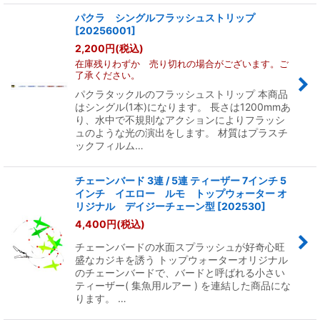
パクラ シングルフラッシュストリップ
[
20256001
]
2,200
円
(税込)
在庫残りわずか 売り切れの場合がございます。ご
了承ください。
パクラタックルのフラッシュストリップ 本商品
はシングル(1本)になります。 長さは1200mmあ
り、水中で不規則なアクションによりフラッシ
ュのような光の演出をします。 材質はプラスチ
ックフィルム…
チェーンバード 3連 / 5連 ティーザー 7インチ 5
インチ イエロー ルモ トップウォーター オ
リジナル デイジーチェーン型
[
202530
]
4,400
円
(税込)
チェーンバードの水面スプラッシュが好奇心旺
盛なカジキを誘う トップウォーターオリジナル
のチェーンバードで、バードと呼ばれる小さい
ティーザー( 集魚用ルアー ) を連結した商品にな
ります。 …