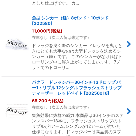
とした仕上げです。 カ…
魚型 シンカー（錘）8ポンド・10ポンド
[
202580
]
11,000
円
(税込)
在庫なし（次回入荷は未定です）
ドレッジを曳く際のシンカー ドレッジを曳くと
きにとても大事なのは大型ドレッジを沈めるシ
ンカー（錘）です。 このシンカーがなければト
ローリング中に浮き上がってしまいます。 7ノ
ットでのトローリ…
パクラ ドレッジバー36インチ 13ドロップ バ
ー1トリプル 12シングル フラッシュストリップ
ティーザー レッドベイト
[
20256016
]
68,200
円
(税込)
在庫なし（次回入荷は未定です）
集魚効果に抜群の威力 本商品は36インチのステ
ンレスバー13本に、フラッシュストリップのト
リプルが1アーム,シングルが12アームが付いた
仕様になります。ドレッジバーは高品質のスプ