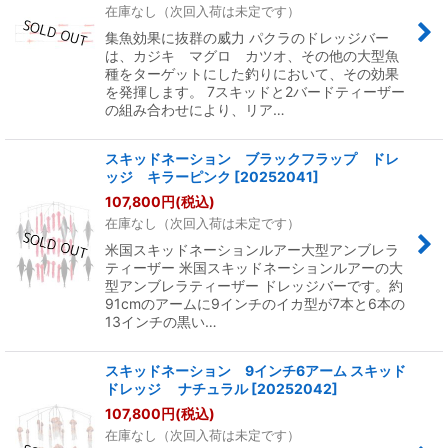
在庫なし（次回入荷は未定です）
集魚効果に抜群の威力 パクラのドレッジバー
は、カジキ マグロ カツオ、その他の大型魚
種をターゲットにした釣りにおいて、その効果
を発揮します。 7スキッドと2バードティーザー
の組み合わせにより、リア…
スキッドネーション ブラックフラップ ドレ
ッジ キラーピンク
[
20252041
]
107,800
円
(税込)
在庫なし（次回入荷は未定です）
米国スキッドネーションルアー大型アンブレラ
ティーザー 米国スキッドネーションルアーの大
型アンブレラティーザー ドレッジバーです。約
91cmのアームに9インチのイカ型が7本と6本の
13インチの黒い…
スキッドネーション 9インチ6アーム スキッド
ドレッジ ナチュラル
[
20252042
]
107,800
円
(税込)
在庫なし（次回入荷は未定です）