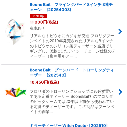
Boone Bait フライングバード 8インチ 3連チ
ェーン
[
20254008
]
11,000
円
(税込)
在庫あり
リアルなトビウオにカジキが突進 フロリダブー
ンベイトの2019年発売されたリアルな8インチ
のトビウオのシリコン製ティーザーを当店でリ
ギングし、3連にしたデイジーチェーン仕様のテ
ィーザー（集魚用ルアー…
Boone Bait ブーンバード トローリングティ
ーザー
[
202540
]
10,450
円
(税込)
フロリダのトローリングショップにも必ず置い
てある定番ティーザー BooneBait社のフロリダ
のビッグゲームでは20年以上前から使われてい
る定番のティーザーです。 この商品はブーンベ
イトの創業…
ミラーティーザー Witch Doctor
[
202510
]