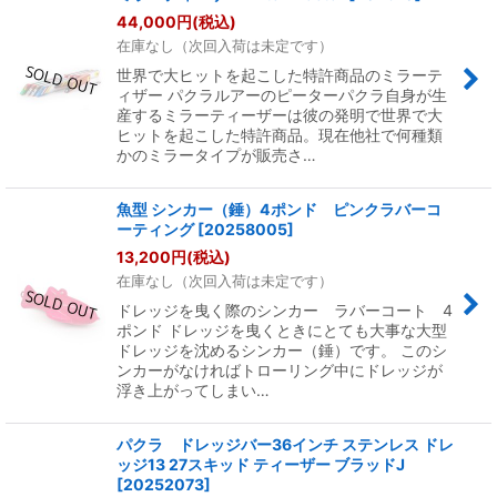
44,000
円
(税込)
在庫なし（次回入荷は未定です）
世界で大ヒットを起こした特許商品のミラーテ
ィザー パクラルアーのピーターパクラ自身が生
産するミラーティーザーは彼の発明で世界で大
ヒットを起こした特許商品。現在他社で何種類
かのミラータイプが販売さ…
魚型 シンカー（錘）4ポンド ピンクラバーコ
ーティング
[
20258005
]
13,200
円
(税込)
在庫なし（次回入荷は未定です）
ドレッジを曳く際のシンカー ラバーコート 4
ポンド ドレッジを曳くときにとても大事な大型
ドレッジを沈めるシンカー（錘）です。 このシ
ンカーがなければトローリング中にドレッジが
浮き上がってしまい…
パクラ ドレッジバー36インチ ステンレス ドレ
ッジ13 27スキッド ティーザー ブラッドJ
[
20252073
]