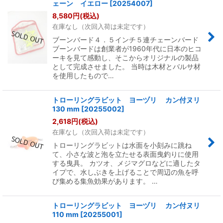
ェーン イエロー
[
20254007
]
8,580
円
(税込)
在庫なし（次回入荷は未定です）
ブーンバード４．５インチ５連チェーンバード
ブーンバードは創業者が1960年代に日本のヒコ
ーキを見て感動し、そこからオリジナルの製品
として完成させました。 当時は木材とバルサ材
を使用したもので…
トローリングラビット ヨーヅリ カン付ヌリ
130 mm
[
20255002
]
2,618
円
(税込)
在庫なし（次回入荷は未定です）
トローリングラビットは水面を小刻みに跳ね
て、小さな波と泡を立たせる表面曳釣りに使用
する曳具。 カツオ、メジマグロなどに適したタ
イプで、水しぶきを上げることで周辺の魚を呼
び集める集魚効果があります。 …
トローリングラビット ヨーヅリ カン付ヌリ
110 mm
[
20255001
]