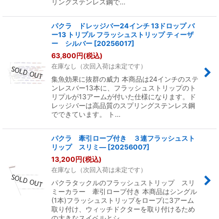
リングステンレス鋼で…
パクラ ドレッジバー24インチ 13ドロップ バ
ー13 トリプル フラッシュストリップ ティーザ
ー シルバー
[
20256017
]
63,800
円
(税込)
在庫なし（次回入荷は未定です）
集魚効果に抜群の威力 本商品は24インチのステ
ンレスバー13本に、フラッシュストリップのト
リプルが13アームが付いた仕様になります。ド
レッジバーは高品質のスプリングステンレス鋼
でできています。 ト…
パクラ 牽引ロープ付き ３連フラッシュスト
リップ スリミ―
[
20256007
]
13,200
円
(税込)
在庫なし（次回入荷は未定です）
パクラタックルのフラッシュストリップ スリ
ミーカラー 牽引ロープ付き 本商品はシングル
(1本)フラッシュストリップをロープに3アーム
取り付け、ウィッチドクターを取り付けるため
の大きなスイベルとシ…