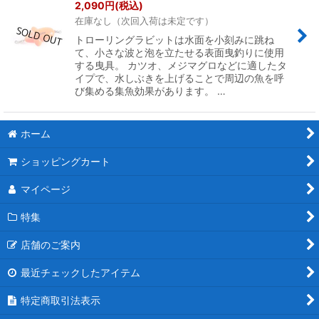
2,090
円
(税込)
在庫なし（次回入荷は未定です）
トローリングラビットは水面を小刻みに跳ね
て、小さな波と泡を立たせる表面曳釣りに使用
する曳具。 カツオ、メジマグロなどに適したタ
イプで、水しぶきを上げることで周辺の魚を呼
び集める集魚効果があります。 …
ホーム
ショッピングカート
マイページ
特集
店舗のご案内
最近チェックしたアイテム
特定商取引法表示