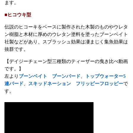
ます。
■ヒコウキ型
伝説のヒコーキをベースに製作された木製のものやウレタ
ン樹脂と木材に厚めのウレタン塗料を塗ったブーンベイト
社製などがあり、スプラッシュ効果は凄まじく集魚効果は
抜群です。
【デイジーチェーン型三種類のティーザーの曳き比べ動画
です。】
左より
ブーンベイト ブーンバード
、
トップウォーター5
連バード
、
スキッドネーション フリッピーフロッピー
で
す。