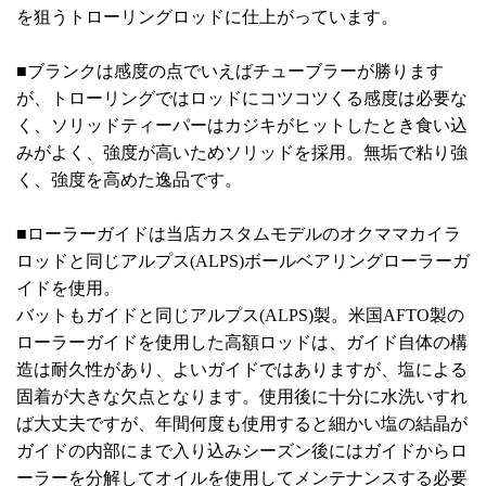
を狙うトローリングロッドに仕上がっています。
■ブランクは感度の点でいえばチューブラーが勝ります
が、トローリングではロッドにコツコツくる感度は必要な
く、ソリッドティーパーはカジキがヒットしたとき食い込
みがよく、強度が高いためソリッドを採用。無垢で粘り強
く、強度を高めた逸品です。
■ローラーガイドは当店カスタムモデルのオクママカイラ
ロッドと同じアルプス(ALPS)ボールベアリングローラーガ
イドを使用。
バットもガイドと同じアルプス(ALPS)製。米国AFTO製の
ローラーガイドを使用した高額ロッドは、ガイド自体の構
造は耐久性があり、よいガイドではありますが、塩による
固着が大きな欠点となります。使用後に十分に水洗いすれ
ば大丈夫ですが、年間何度も使用すると細かい塩の結晶が
ガイドの内部にまで入り込みシーズン後にはガイドからロ
ーラーを分解してオイルを使用してメンテナンスする必要