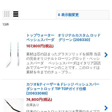
表示順変更
閉じる
13
件
表示数
:
トップウォーター オリジナルカスタム ロッド
ペッシュスパーダ グリーン
[
206330
]
並び順
:
107,800
円
(税込)
素材は芯の詰まったグラスソリッドを採用 当店
絞り込む
の完全オリジナルトローリングロッド・ペッシ
ュスパーダ ペッシュスパーダはイタリア語読
みでブルーマリーンのことです。このロッドは
素材を今までのチュ－ブラ…
カツオ&ティーザー＆ドレッジ ペッシュスパー
ダショートロッド TIP TOPガイド仕様
[
20633086
]
74,800
円
(税込)
在庫あり
従来のショートロッドはカツオ専用のタイプで