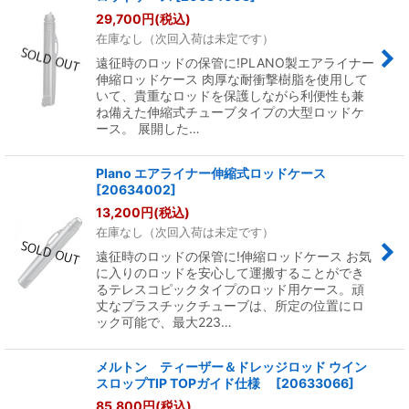
29,700
円
(税込)
在庫なし（次回入荷は未定です）
遠征時のロッドの保管に!PLANO製エアライナー
伸縮ロッドケース 肉厚な耐衝撃樹脂を使用して
いて、貴重なロッドを保護しながら利便性も兼
ね備えた伸縮式チューブタイプの大型ロッドケ
ース。 展開した…
Plano エアライナー伸縮式ロッドケース
[
20634002
]
13,200
円
(税込)
在庫なし（次回入荷は未定です）
遠征時のロッドの保管に!伸縮ロッドケース お気
に入りのロッドを安心して運搬することができ
るテレスコピックタイプのロッド用ケース。頑
丈なプラスチックチューブは、所定の位置にロ
ック可能で、最大223…
メルトン ティーザー＆ドレッジロッド ウイン
スロップTIP TOPガイド仕様
[
20633066
]
85,800
円
(税込)