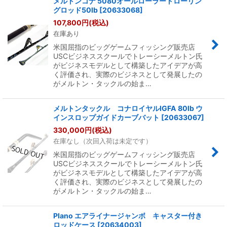
メルトンコナ 5080オールローラートローリン
グロッド50lb
[
20633068
]
107,800
円
(税込)
在庫あり
米国屈指のビッグゲームフィッシング販売店
USCビジネススクールでトレーシーメルトン氏
がビジネスモデルとして構築したアイデアが高
く評価され、実際のビジネスとして発展したの
がメルトン・タックルの始ま…
メルトンタックル コナロイヤルIGFA 80lb ウ
インスロップガイドカーブバット
[
20633067
]
330,000
円
(税込)
在庫なし（次回入荷は未定です）
米国屈指のビッグゲームフィッシング販売店
USCビジネススクールでトレーシーメルトン氏
がビジネスモデルとして構築したアイデアが高
く評価され、実際のビジネスとして発展したの
がメルトン・タックルの始ま…
Plano エアライナージャンボ キャスター付き
ロッドケース
[
20634003
]