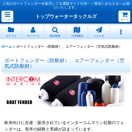
人気のボートフェンダーを販売してる通販サイト日本一！格安にみなさまへお届
けいたします。
トップウォータータックルズ
メニュー
カート
カテゴリ
マイページ
商品検索
ご利用案内
メルマガ
ホーム
>
ボートフェンダー（防舷材）、エアーフェンダー（空気式防舷材）
ボートフェンダー（防舷材）、エアーフェンダー（空
気式防舷材）
欧米向けに生産・販売されているインターコムマリン社製のフェ
ンダーは、長年の経験と実績が詰まっています。