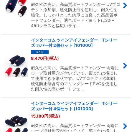
耐久性の高い、高品質ボートフェンダー UVプロ
テクト添加剤、硬化防止剤を使用し、耐久性を
強化。しっかりとした肉厚に改良した高品質ボ
ートフェンダー。適合ボート・ヨットは20〜
45ftクラスと幅広いライ…
インターコム ツインアイフェンダー Tシリー
ズ カバー付 2個セット
[
101000
]
8,470
円
(税込)
耐久性の高い、高品質ボートフェンダー 両端に
ロープ取付用穴が付いていて、縦または横にし
て使用できる形状です。UVプロテクト添加剤、
硬化防止剤含有のマリングレードPVCを使用し
た耐久性の高いボートフェ…
インターコム ツインアイフェンダー Tシリー
ズ カバー付 4個セット
[
101000
]
15,180
円
(税込)
耐久性の高い、高品質ボートフェンダー 両端に
ロープ取付用穴が付いていて、縦または横にし