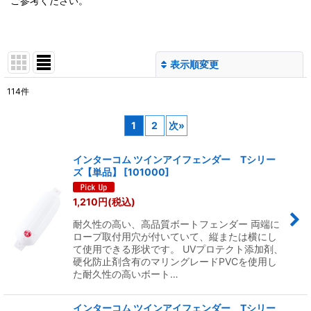
ご参考ください。
表示順変更
閉じる
114
件
サブカテゴリ
:
1
2
次
»
表示数
:
インターコム ツインアイフェンダー Tシリー
ズ【単品】
[
101000
]
並び順
:
1,210
円
(税込)
耐久性の高い、高品質ボートフェンダー 両端に
絞り込む
ロープ取付用穴が付いていて、縦または横にし
て使用できる形状です。 UVプロテクト添加剤、
硬化防止剤含有のマリングレードPVCを使用し
た耐久性の高いボート…
インターコム ツインアイフェンダー Tシリー