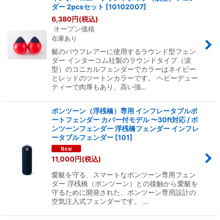
ダー 2pcsセット
[
10102007
]
6,380
円
(税込)
オープン価格
在庫あり
艇のバウフレアーに使用するラウンド型フェン
ダー インターコム社製のラウンドタイプ（涙
型）のコニカルフェンダーでカラーはネイビー
とレッドのツートンカラーです。 ヘビーデュー
ティーで肉厚もあり、高い強…
ポンツーン（浮桟橋）専用 インフレータブルボ
ートフェンダー カバー付モデル 〜30ft対応 / ポ
ンツーンフェンダー 浮桟橋フェンダー インフレ
ータブルフェンダー
[
101
]
11,000
円
(税込)
愛艇を守る、スマートなポンツーン専用フェン
ダー 浮桟橋（ポンツーン）との接触から愛艇を
守るために開発された、ポンツーン専用設計の
空気注入式フェンダーです。 …