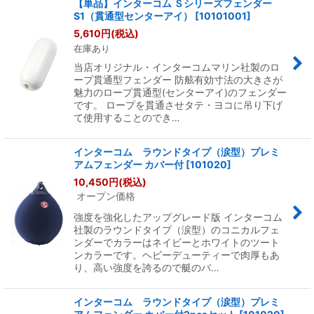
【単品】インターコム Ｓシリーズフェンダー
S1（貫通型センターアイ）
[
10101001
]
5,610
円
(税込)
在庫あり
当店オリジナル・インターコムマリン社製のロ
ープ貫通型フェンダー 防舷有効寸法の大きさが
魅力のロープ貫通型(センターアイ)のフェンダー
です。 ロープを貫通させタテ・ヨコに吊り下げ
て使用することのでき…
インターコム ラウンドタイプ（涙型）プレミ
アムフェンダー カバー付
[
101020
]
10,450
円
(税込)
オープン価格
強度を強化したアップグレード版 インターコム
社製のラウンドタイプ（涙型）のコニカルフェ
ンダーでカラーはネイビーとホワイトのツート
ンカラーです。ヘビーデューティーで肉厚もあ
り、高い強度を誇るので艇のバ…
インターコム ラウンドタイプ（涙型）プレミ