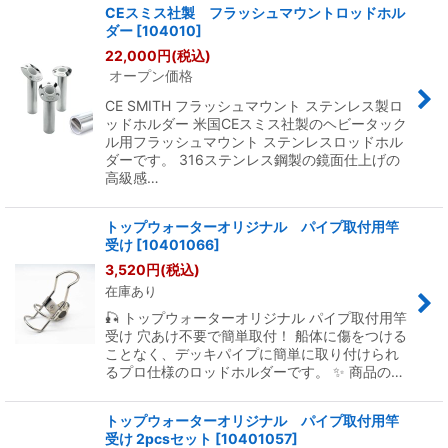
CEスミス社製 フラッシュマウントロッドホル
ダー
[
104010
]
22,000
円
(税込)
オープン価格
CE SMITH フラッシュマウント ステンレス製ロ
ッドホルダー 米国CEスミス社製のヘビータック
ル用フラッシュマウント ステンレスロッドホル
ダーです。 316ステンレス鋼製の鏡面仕上げの
高級感…
トップウォーターオリジナル パイプ取付用竿
受け
[
10401066
]
3,520
円
(税込)
在庫あり
🎣 トップウォーターオリジナル パイプ取付用竿
受け 穴あけ不要で簡単取付！ 船体に傷をつける
ことなく、デッキパイプに簡単に取り付けられ
るプロ仕様のロッドホルダーです。 ✨ 商品の…
トップウォーターオリジナル パイプ取付用竿
受け 2pcsセット
[
10401057
]