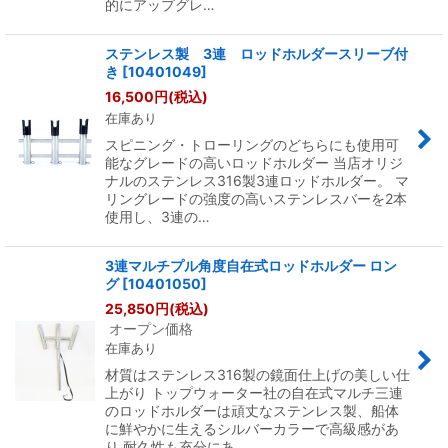
的にアップグレ…
ステンレス製 3連 ロッドホルダースリーブ付
き
[
10401049
]
16,500
円
(税込)
在庫あり
スピニング・トローリングのどちらにも使用可
能なグレードの高いロッドホルダー 当店オリジ
ナルのステンレス316製3連ロッドホルダー。 マ
リングレードの強度の高いステンレスバーを2本
使用し、3連の…
3連マルチプル角度自在式ロッドホルダー ロン
グ
[
10401050
]
25,850
円
(税込)
オープン価格
在庫あり
材質はステンレス316製の鏡面仕上げの美しい仕
上がり トップウォーター社の自在式マルチ三連
のロッドホルダーは頑丈なステンレス製、船体
に鮮やかに生えるシルバーカラーで高級感があ
り,耐久性も充分にあ…