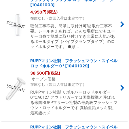
[
10401003
]
4,950
円
(税込)
在庫なし（次回入荷は未定です）
取付工事不要、簡単に取付け可能 取付工事不
要。レールさえあれば、どんな場所にでもユー
ザー自身で簡単に取り付けでき非常に人気があ
るポールタイプ（パイプクランプタイプ）のロ
ッドホルダーです。 ●頑…
RUPPマリン社製 フラッシュマウントスイベル
ロッドホルダー０°
[
10401029
]
38,500
円
(税込)
オープン価格
在庫なし（次回入荷は未定です）
RUPPマリン社製 リボルバーロッドホルダー
0°CA0127 アウトリガーでは国際標準と呼ばれ
る米国RUPPマリーン社製の最高級フラッシュマ
ウントロッドホルダーです 真鍮亜鉛メッキ製。
最高級のメ…
RUPPマリン社製 フラッシュマウントスイベル