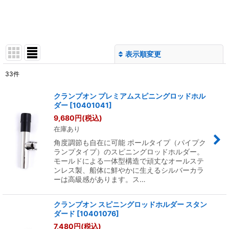
表示順変更
閉じる
33
件
表示数
:
クランプオン プレミアムスピニングロッドホル
ダー
[
10401041
]
並び順
:
9,680
円
(税込)
在庫あり
絞り込む
角度調節も自在に可能 ポールタイプ（パイプク
ランプタイプ）のスピニングロッドホルダー。
モールドによる一体型構造で頑丈なオールステ
ンレス製、船体に鮮やかに生えるシルバーカラ
ーは高級感があります。ス…
クランプオン スピニングロッドホルダー スタン
ダード
[
10401076
]
7,480
円
(税込)