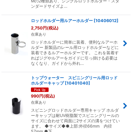
Mの2種類あり、シングルロッドホルダー・スタ
ンダードサイズよ…
ロッドホルダー用ルアーホルダー
[
10406012
]
2,750
円
(税込)
在庫あり
ロッドホルダーに簡単に装着、便利なルアーホ
ルダー 新製品のレール用ロッドホルダーなどに
装着できるルアーホルダーです。 これを装着す
ればジグやルアーをガイドに引っ掛ける必要は
なくなり、ガイドから外れ…
トップウォーター スピニングリール用ロッド
ホルダーキャップ
[
10401040
]
990
円
(税込)
在庫あり
スピニングロッドホルダー専用キャップ ホルダ
ーキャップは耐UV樹脂製でスピニングリールの
サイズに合わせて両面に2サイズの溝をつけてい
ます。 ◆サイズ◆●上部:外径66mm 内径
57mm ●下…