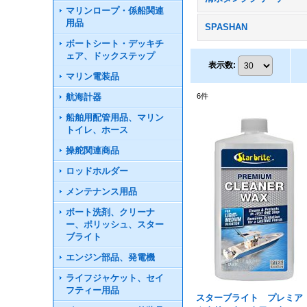
マリンロープ・係船関連
用品
SPASHAN
ボートシート・デッキチ
ェア、ドックステップ
表示数
:
マリン電装品
航海計器
6
件
船舶用配管用品、マリン
トイレ、ホース
操舵関連商品
ロッドホルダー
メンテナンス用品
ボート洗剤、クリーナ
ー、ポリッシュ、スター
ブライト
エンジン部品、発電機
ライフジャケット、セイ
フティー用品
スターブライト プレミア