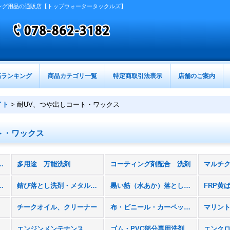
ング用品の通販店【トップウォータータックルズ】
筋ランキング
商品カテゴリ一覧
特定商取引法表示
店舗のご案内
イト
>
耐UV、つや出しコート・ワックス
ト・ワックス
リッシュ、スターブライト (全商品)
多用途 万能洗剤
コーティング剤配合 洗剤
止剤（ソルトオフ）
錆び落とし洗剤・メタルコーティング剤
黒い筋（水あか）落とし洗剤
FRP黄
チークオイル、クリーナー
布・ビニール・カーペット用洗剤、防水スプレー
マリン
エンジンメンテナンス
ゴム・PVC部分専用洗剤