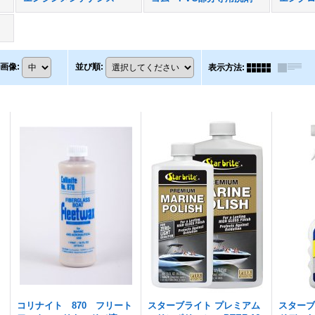
画像
:
並び順
:
表示方法
:
コリナイト 870 フリート
スターブライト プレミアム
スターブ