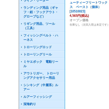
ライン・リーダー
ューティーフリートワック
ス ペースト（個体）
ランディング用品（ギャ
[
10510023
]
フ・銛・フックアウト・
4,565円
(税込)
グローブなど）
オープン価格
リギング用品、ツール
在庫なし（次回入荷は未定です
（工具）
フィッシングベルト・ハ
ーネス
トローリングロッド
トローリングリール
ミヤエポック 電動リー
ル
アウトリガー、 トローリ
ングアクセサリー用品
シンキング（中層系）ル
アー
ルアーフィッシング
深海釣り