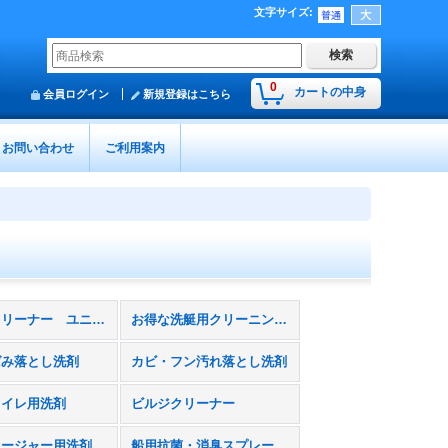
文字サイズ
:
0
カートの中身
会員ログイン
新規登録はこちら
お問い合わせ
ご利用案内
マルチクリーナー ユニバーサルストーン
お得な洗艇用クリーニングセット
ばみ落とし洗剤
カビ・フン汚れ落とし洗剤
トイレ用洗剤
ビルジクリーナー
エンクロージャー用洗剤・コーティング剤
船用抗菌・消臭スプレー