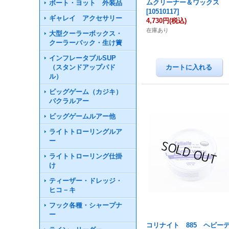
ムクリーナー＆ワックス
ボート・ヨット 外装品
[
10510117
]
ギャレイ アクセサリー
4,730円
(税込)
在庫あり
大型クーラーボックス・
クーラーバック・生け簀
インフレータブルSUP
（スタンドアップパド
ル）
ビッグゲーム（カジキ）
パクラルアー
ビッグゲームルアー他
ライトトローリングルア
ー
ライトトローリング仕掛
け
ティーザー・ドレッジ・
ヒコ－キ
フック各種・シャープナ
ー
コリナイト 885 ヘビー