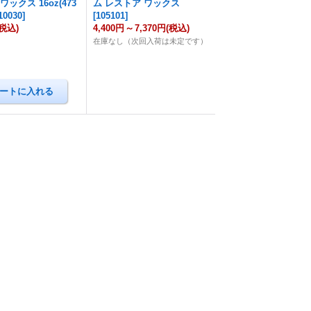
ックス 16oz(473
ム レストア ワックス
10030
]
[
105101
]
(税込)
4,400円
～
7,370円
(税込)
在庫なし（次回入荷は未定です）