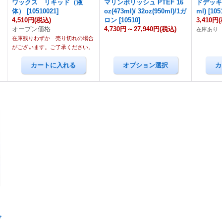
ワックス リキッド（液
マリンポリッシュ PTEF 16
ドデッキワ
体）
[
10510021
]
oz(473ml)/ 32oz(950ml)/1ガ
ml)
[
105
4,510円
(税込)
ロン
[
10510
]
3,410円
オープン価格
4,730円
～
27,940円
(税込)
在庫あり
在庫残りわずか 売り切れの場合
がございます。ご了承ください。
デ