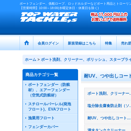
ボートフェンダー、係船ロープ、ロッドホルダーなどボート用品とトローリ
【営業時間】10:00～18:00(水曜定休日・休業日を除く)
会員ログイン
新規登録はこちら
特集
売れ
ホーム
>
ボート洗剤、クリーナー、ポリッシュ、スターブラ
商品カテゴリ一覧
耐UV、つや出しコー
ボートフェンダー（防舷
材）、エアーフェンダー
ボート洗剤、クリーナー、ポ
（空気式防舷材）
スチロールバーレル(発泡
塩分除去腐食防
フロート)、EVAフロート
漁業用フロート
耐UV、つや出しコート・ワックス
フェンダーカバー
清水タンククリーナー