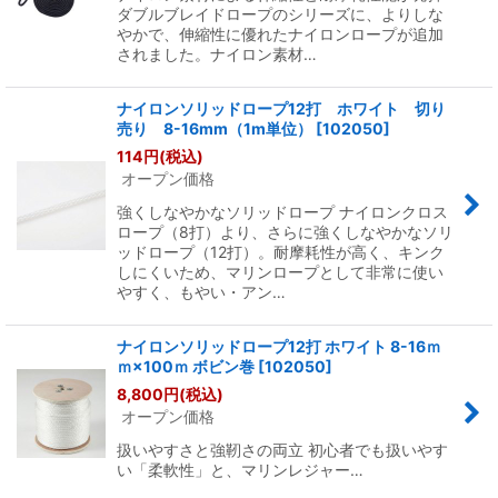
ダブルブレイドロープのシリーズに、よりしな
やかで、伸縮性に優れたナイロンロープが追加
されました。ナイロン素材…
ナイロンソリッドロープ12打 ホワイト 切り
売り 8-16mm（1m単位）
[
102050
]
114
円
(税込)
オープン価格
強くしなやかなソリッドロープ ナイロンクロス
ロープ（8打）より、さらに強くしなやかなソリ
ッドロープ（12打）。耐摩耗性が高く、キンク
しにくいため、マリンロープとして非常に使い
やすく、もやい・アン…
ナイロンソリッドロープ12打 ホワイト 8-16ｍ
ｍ×100ｍ ボビン巻
[
102050
]
8,800
円
(税込)
オープン価格
扱いやすさと強靭さの両立 初心者でも扱いやす
い「柔軟性」と、マリンレジャー…