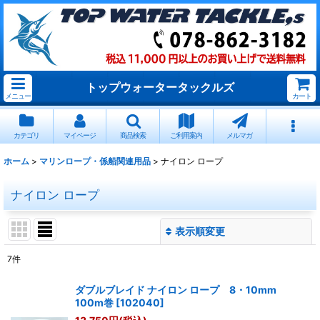
トップウォータータックルズ
メニュー
カート
カテゴリ
マイページ
商品検索
ご利用案内
メルマガ
ホーム
>
マリンロープ・係船関連用品
>
ナイロン ロープ
ナイロン ロープ
表示順変更
閉じる
7
件
表示数
:
ダブルブレイド ナイロン ロープ 8・10mm
100m巻
[
102040
]
並び順
: