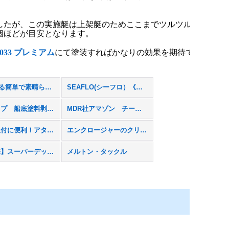
ましたが、この実施艇は上架艇のためここまでツルツルに
個ほどが目安となります。
33 プレミアム
にて塗装すればかなりの効果を期待で
DIYできる簡単で素晴らしいコート剤”スターブライト マリンポリッシュ”
SEAFLO(シーフロ）《正規販売店》
船速アップ 船底塗料剥離 アクアストリップ 施工方法について
MDR社アマゾン チーク クリーナー・オイル
パイプ取付に便利！アタッチメント
エンクロージャーのクリアな視界を蘇らせます。
【新発売】スーパーデッキチェアプレミアムのご紹介
メルトン・タックル