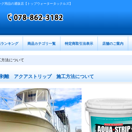
ング用品の通販店【トップウォータータックルズ】
筋ランキング
商品カテゴリ一覧
特定商取引法表示
店舗のご案内
工方法について
剥離 アクアストリップ 施工方法について