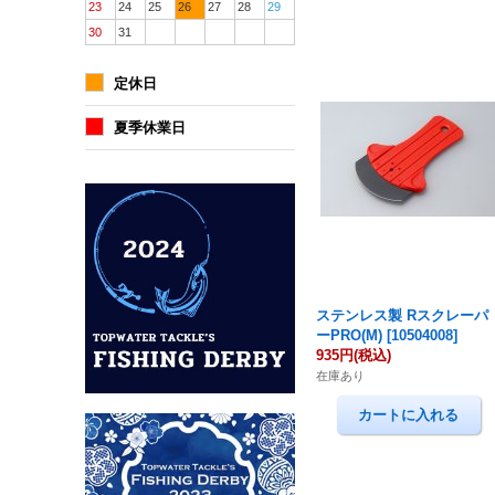
23
24
25
26
27
28
29
30
31
定休日
夏季休業日
ステンレス製 Rスクレーパ
ーPRO(M)
[
10504008
]
935円
(税込)
在庫あり