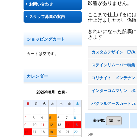
影響がありません。
お問い合わせ
ここまで仕上げるには
スタッフ募集の案内
仕上げましたが、係留
きれいになった船底に
きます。
ショッピングカート
カスタムデザイン EVA
カートは空です。
ステインリムーバー特集
カレンダー
コリナイト 
インターコムマ
2026年8月
次月»
パクラルア
日
月
火
水
木
金
土
1
2
3
4
5
6
7
8
表示数
:
9
10
11
12
13
14
15
16
17
18
19
20
21
22
5
件