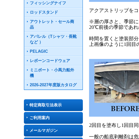
フィッシングナイフ
アクアストリップをコ
ロッドスタンド
※層の厚さと、季節に
アウトレット・セール商
20℃前後の季節であ
品
アパレル（Tシャツ・長靴
時間を置くと塗装部分
など ）
上画像のように1回目
PELAGIC
レボーンコードウェア
ミニボート・小馬力船外
機
2026-2027年度版カタログ
特定商取引法表示
ご利用案内
2回目を塗布し1回目
メールマガジン
一般の船底剥離剤は危