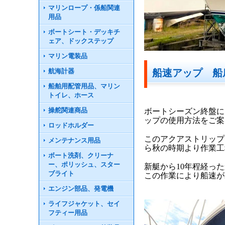
マリンロープ・係船関連
用品
ボートシート・デッキチ
ェア、ドックステップ
マリン電装品
航海計器
船速アップ 船
船舶用配管用品、マリン
トイレ、ホース
操舵関連商品
ボートシーズン終盤に
ップの使用方法をご案
ロッドホルダー
このアクアストリップ
メンテナンス用品
ら秋の時期より作業工
ボート洗剤、クリーナ
ー、ポリッシュ、スター
新艇から10年程経っ
ブライト
この作業により船速が
エンジン部品、発電機
ライフジャケット、セイ
フティー用品