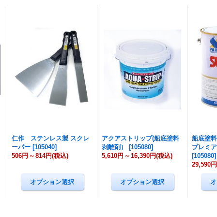
仁作 ステンレス製 スクレ
アクアストリップ(船底塗料
船底塗料
ーパー
[
105040
]
剥離剤）
[
105080
]
プレミア
506円
～
814円
(税込)
5,610円
～
16,390円
(税込)
[
105080
]
29,590