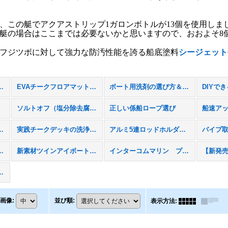
、この艇でアクアストリップ1ガロンボトルが13個を使用し
艇の場合はここまでは必要ないかと思いますので、おおよそ8
フジツボに対して強力な防汚性能を誇る船底塗料
シージェット0
チークフロアマット 販売のご案内
EVAチークフロアマット 特注施工例
ボート用洗剤の選び方＆使い方
ソルトオフ（塩分除去腐食防止剤）
正しい係船ロープ選び
メンテナンス用品
実践チークデッキの洗浄・保護について ｜トップウォータータックルズ
アルミ5連ロッドホルダーのフィッシング用セッティング実用例
リン ボートシート
新素材ツインアイボートフェンダーカバー
インターコムマリン プレミアム マリンク－ラー
ースカートカラー
画像
:
並び順
:
表示方法
: