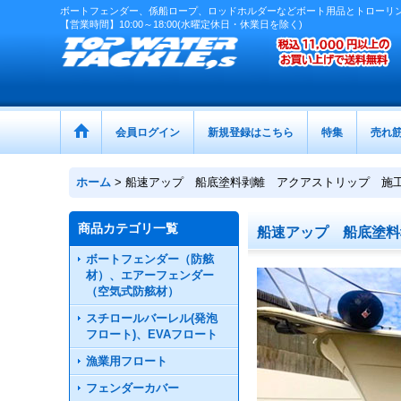
ボートフェンダー、係船ロープ、ロッドホルダーなどボート用品とトローリ
【営業時間】10:00～18:00(水曜定休日・休業日を除く)
会員ログイン
新規登録はこちら
特集
売れ
ホーム
>
船速アップ 船底塗料剥離 アクアストリップ 施
商品カテゴリ一覧
船速アップ 船底塗料
ボートフェンダー（防舷
材）、エアーフェンダー
（空気式防舷材）
スチロールバーレル(発泡
フロート)、EVAフロート
漁業用フロート
フェンダーカバー