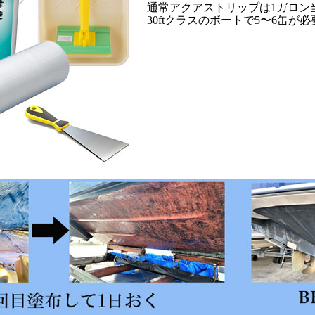
通常アクアストリップは1ガロン当
30ftクラスのボートで5〜6缶が