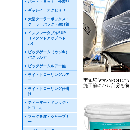
ボート・ヨット 外装品
ギャレイ アクセサリー
大型クーラーボックス・
クーラーバック・生け簀
インフレータブルSUP
（スタンドアップパド
ル）
ビッグゲーム（カジキ）
パクラルアー
ビッグゲームルアー他
ライトトローリングルア
ー
実施艇ヤマハPC41
施工前にハル部分を養
ライトトローリング仕掛
け
ティーザー・ドレッジ・
ヒコ－キ
フック各種・シャープナ
ー