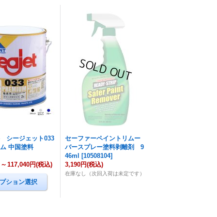
 シージェット033
セーファーペイントリムー
ム 中国塗料
バースプレー塗料剥離剤 9
46ml
[
10508104
]
円
～
117,040円
(税込)
3,190円
(税込)
在庫なし（次回入荷は未定です）