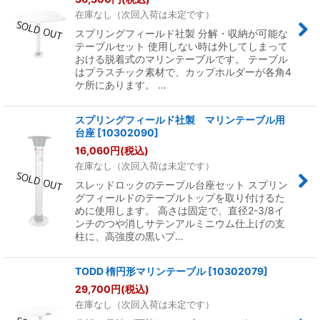
在庫なし（次回入荷は未定です）
スプリングフィールド社製 分解・収納が可能な
テーブルセット 使用しない時は外してしまって
おける脱着式のマリンテーブルです。 テーブル
はプラスチック素材で、カップホルダーが各角4
ケ所にあります。 …
スプリングフィールド社製 マリンテーブル用
台座
[
10302090
]
16,060
円
(税込)
在庫なし（次回入荷は未定です）
スレッドロックのテーブル台座セット スプリン
グフィールドのテーブルトップを取り付けるた
めに使用します。 高さは固定で、直径2-3/8イ
ンチのつや消しサテンアルミニウム仕上げの支
柱に、高強度の黒いプ…
TODD 楕円形マリンテーブル
[
10302079
]
29,700
円
(税込)
在庫なし（次回入荷は未定です）