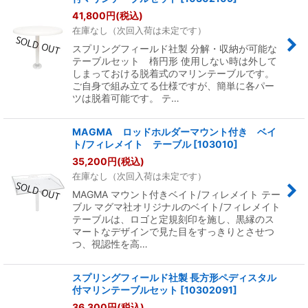
41,800
円
(税込)
在庫なし（次回入荷は未定です）
スプリングフィールド社製 分解・収納が可能な
テーブルセット 楕円形 使用しない時は外して
しまっておける脱着式のマリンテーブルです。
ご自身で組み立てる仕様ですが、簡単に各パー
ツは脱着可能です。 テ…
MAGMA ロッドホルダーマウント付き ベイ
ト/フィレメイト テーブル
[
103010
]
35,200
円
(税込)
在庫なし（次回入荷は未定です）
MAGMA マウント付きベイト/フィレメイト テー
ブル マグマ社オリジナルのベイト/フィレメイト
テーブルは、ロゴと定規刻印を施し、黒縁のス
マートなデザインで見た目をすっきりとさせつ
つ、視認性を高…
スプリングフィールド社製 長方形ペディスタル
付マリンテーブルセット
[
10302091
]
36,300
円
(税込)