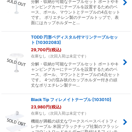
分解・収納が可能なテーブルセット ボートやキ
ャンピングカーにテーブルを設置するためのベ
ース、ポール、マウントとテーブルの4点セット
です。 ポリエチレン製のテーブルトップで、表
面にはカップホルダーと…
TODD 円形ペディスタル付マリンテーブルセッ
ト
[
10302083
]
29,700
円
(税込)
在庫なし（次回入荷は未定です）
分解・収納が可能なテーブルセット ボートやキ
ャンピングカーにテーブルを設置するためのベ
ース、ポール、マウントとテーブルの4点セット
です。 4つの窪み状のカップホルダー付きの頑
丈なポリエチレン製テー…
Black Tip フィレメイトテーブル
[
103010
]
23,980
円
(税込)
在庫なし（次回入荷は未定です）
機能が満載の頑丈なワークスペースベイトフィ
レテーブル 米国ブラックチップ社製のフラッシ
ュマウントロッドホルダーに取付けるフィレテ