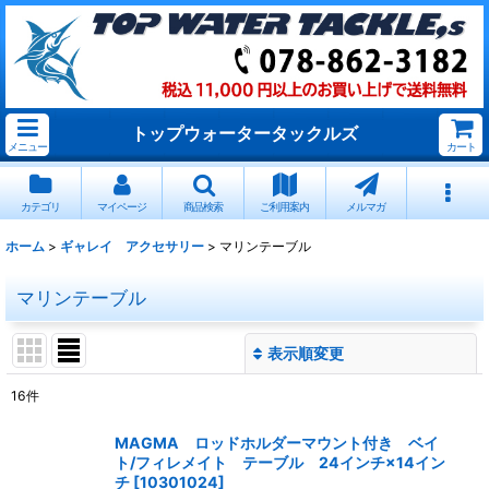
トップウォータータックルズ
メニュー
カート
カテゴリ
マイページ
商品検索
ご利用案内
メルマガ
ホーム
>
ギャレイ アクセサリー
>
マリンテーブル
マリンテーブル
表示順変更
閉じる
16
件
表示数
:
MAGMA ロッドホルダーマウント付き ベイ
ト/フィレメイト テーブル 24インチ×14イン
並び順
:
チ
[
10301024
]