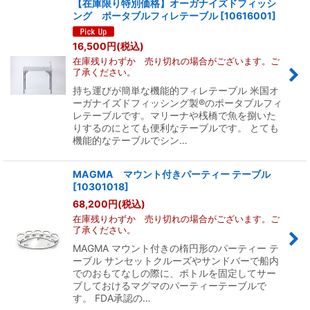
【在庫限り特別価格】オーガナイズドフィッシ
ング ポータブルフィレテーブル
[
10616001
]
16,500
円
(税込)
在庫残りわずか 売り切れの場合がございます。ご
了承ください。
持ち運びが簡単な機能的フィレテーブル 米国オ
ーガナイズドフィッシング製®のポータブルフィ
レテーブルです。マリーナや桟橋で魚を捌いた
りするのにとても便利なテーブルです。 とても
機能的なテーブルでシン…
MAGMA マウント付きパーティー テーブル
[
10301018
]
68,200
円
(税込)
在庫残りわずか 売り切れの場合がございます。ご
了承ください。
MAGMA マウント付きの楕円形のパーティー テ
ーブル サンセットクルーズやサンドバーで船内
でのおもてなしの際に、ボトルを固定してサー
ブしておけるマグマのパーティーテーブルで
す。 FDA承認の…