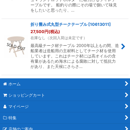
ーブルです。 船釣りの際にその場で捌いて味見
をしたいと思ったり、…
折り畳み式丸型チークテーブル
[
10613011
]
27,500
円
(税込)
在庫なし（次回入荷は未定です）
最高級チーク材テーブル 2000年以上もの間、造
船業者は造船用の主材料としてチーク材を使用
しています。これはチーク材には高オイルの含
有量があるため海水による腐敗に対して抵抗力
があり、また天候にさらさ…
ホーム
ショッピングカート
マイページ
特集
店舗のご案内