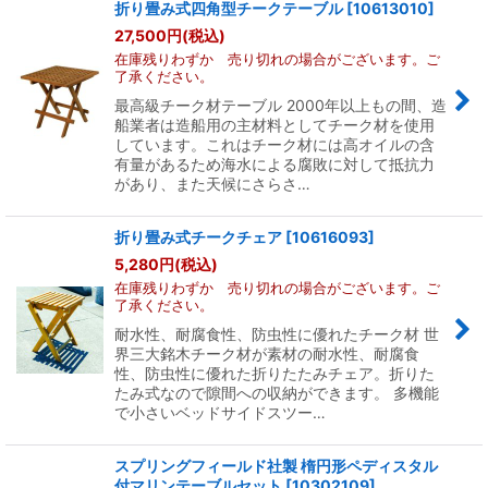
折り畳み式四角型チークテーブル
[
10613010
]
27,500
円
(税込)
在庫残りわずか 売り切れの場合がございます。ご
了承ください。
最高級チーク材テーブル 2000年以上もの間、造
船業者は造船用の主材料としてチーク材を使用
しています。これはチーク材には高オイルの含
有量があるため海水による腐敗に対して抵抗力
があり、また天候にさらさ…
折り畳み式チークチェア
[
10616093
]
5,280
円
(税込)
在庫残りわずか 売り切れの場合がございます。ご
了承ください。
耐水性、耐腐食性、防虫性に優れたチーク材 世
界三大銘木チーク材が素材の耐水性、耐腐食
性、防虫性に優れた折りたたみチェア。折りた
たみ式なので隙間への収納ができます。 多機能
で小さいベッドサイドスツー…
スプリングフィールド社製 楕円形ペディスタル
付マリンテーブルセット
[
10302109
]