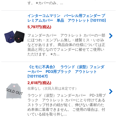
す。 ※カバーのみ、…
インターコムマリン バーレル用フェンダー プ
レミアムカバー 単品 アウトレット
[
101110
]
5,797
円
(税込)
フェンダーカバー アウトレット カバーの一部
にほつれ・エンブレム無し・縫製ミス・いがみ
などがあります。 商品自体の仕様については正
規品と同じなのでフェンダーに被せてご使用い
ただけます。 ※カ…
《ヒモに不具合》 ラウンド（涙型）フェンダ
ーカバー PD3用ブラック アウトレット
[
10111047
]
2,618
円
(税込)
在庫なし（次回入荷は未定です）
ラウンド（涙型）フェンダーカバー PD-3用ブ
ラック アウトレット カバーにとり付けてある
ストラップ付きの紐が短く、伸びない素材のた
め本体に装着できません。 ご使用の場合は、付
いている紐を取り外し…