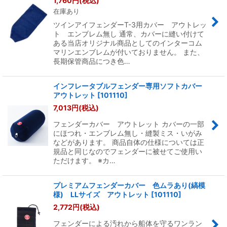
1,760
円
(税込)
在庫あり
絞り込む
ツインアイフェンダーT-3用カバー アウトレッ
ト エンブレム無し 通常、カバーに縫い付けて
ある当店オリジナル商品としてのインターコム
マリンエンブレムが付いておりません。 また、
長期保管商品につき色…
インフレータブルフェンダー専用ソフトカバー
アウトレット
[
101110
]
7,013
円
(税込)
フェンダーカバー アウトレット カバーの一部
にほつれ・エンブレム無し・縫製ミス・いがみ
などがあります。 商品自体の仕様については正
規品と同じなのでフェンダーに被せてご使用い
ただけます。 ※カ…
プレミアムフェンダーカバー 色ムラあり(縞模
様) LLサイズ アウトレット
[
101110
]
2,772
円
(税込)
フェンダーによる汚れから船体を守るワンラン