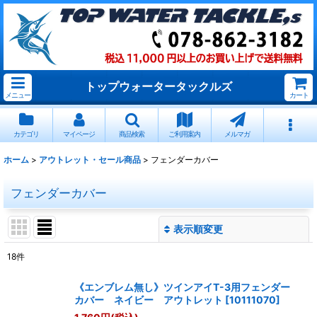
トップウォータータックルズ
メニュー
カート
カテゴリ
マイページ
商品検索
ご利用案内
メルマガ
ホーム
>
アウトレット・セール商品
>
フェンダーカバー
フェンダーカバー
表示順変更
閉じる
18
件
表示数
:
《エンブレム無し》ツインアイT-3用フェンダー
カバー ネイビー アウトレット
[
10111070
]
並び順
: