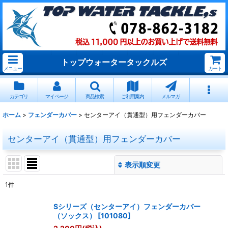
トップウォータータックルズ
メニュー
カート
カテゴリ
マイページ
商品検索
ご利用案内
メルマガ
ホーム
>
フェンダーカバー
>
センターアイ（貫通型）用フェンダーカバー
センターアイ（貫通型）用フェンダーカバー
表示順変更
閉じる
1
件
表示数
:
Sシリーズ（センターアイ）フェンダーカバー
（ソックス）
[
101080
]
並び順
: