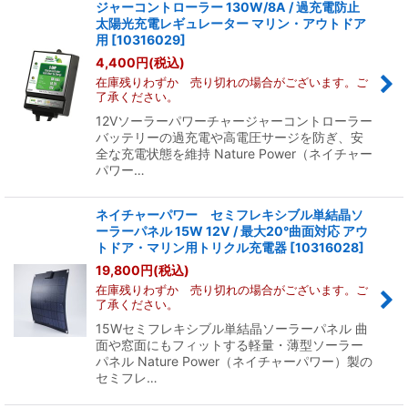
ジャーコントローラー 130W/8A / 過充電防止
並び順
:
太陽光充電レギュレーター マリン・アウトドア
用
[
10316029
]
4,400
円
(税込)
絞り込む
在庫残りわずか 売り切れの場合がございます。ご
了承ください。
12Vソーラーパワーチャージャーコントローラー
バッテリーの過充電や高電圧サージを防ぎ、安
全な充電状態を維持 Nature Power（ネイチャー
パワー…
ネイチャーパワー セミフレキシブル単結晶ソ
ーラーパネル 15W 12V / 最大20°曲面対応 アウ
トドア・マリン用トリクル充電器
[
10316028
]
19,800
円
(税込)
在庫残りわずか 売り切れの場合がございます。ご
了承ください。
15Wセミフレキシブル単結晶ソーラーパネル 曲
面や窓面にもフィットする軽量・薄型ソーラー
パネル Nature Power（ネイチャーパワー）製の
セミフレ…