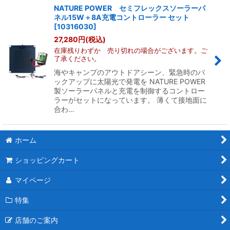
NATURE POWER セミフレックスソーラーパ
ネル15W＋8A充電コントローラー セット
[
10316030
]
27,280
円
(税込)
在庫残りわずか 売り切れの場合がございます。ご
了承ください。
海やキャンプのアウトドアシーン、緊急時のバ
ックアップに太陽光で発電を NATURE POWER
製ソーラーパネルと充電を制御するコントロー
ラーがセットになっています。 薄くて接地面に
合わ…
ホーム
ショッピングカート
マイページ
特集
店舗のご案内