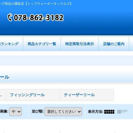
ング用品の通販店【トップウォータータックルズ】
筋ランキング
商品カテゴリ一覧
特定商取引法表示
店舗のご案内
ール
動リール (全商品)
フィッシングリール
ティーザーリール
画像
:
並び順
:
表示方法
: