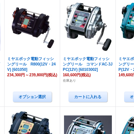
ミヤエポック電動フィッシ
ミヤエポック電動フィッシ
ミヤエ
ダ
ングリール R800(12V・24
ングリール コマンドAC-3J
ングリー
V)
[
601050
]
PC(12V)
[
60103002
]
P(12V・
234,300円
～
239,800円
(税込)
160,600円
(税込)
149,600
在庫あり