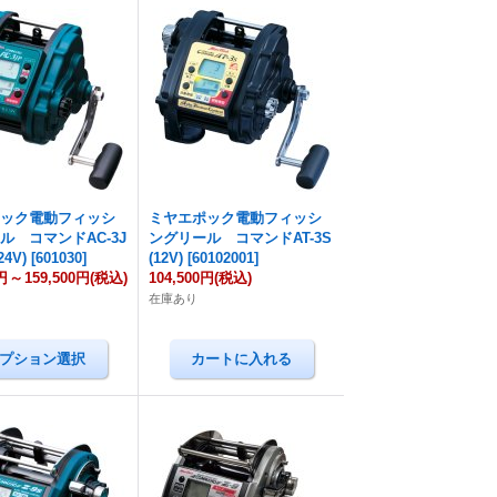
ポック電動フィッシ
ミヤエポック電動フィッシ
ル コマンドAC-3J
ングリール コマンドAT-3S
24V)
[
601030
]
(12V)
[
60102001
]
円
～
159,500円
(税込)
104,500円
(税込)
在庫あり