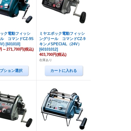
ポック電動フィッシ
ミヤエポック電動フィッシ
ル コマンドCZ-9S
ングリール コマンドCZ-9
4V)
[
601010
]
キンメSPECIAL（24V）
円
～
271,700円
(税込)
[
60101012
]
403,700円
(税込)
在庫あり