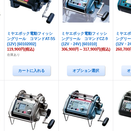
ミヤエポック電動フィッシ
ミヤエポック電動フィッシ
ミヤエ
ングリール コマンドAT-5S
ングリール コマンドCZ-9
ングリー
(12V)
[
60102002
]
(12V・24V)
[
601010
]
(12V・2
119,900円
(税込)
306,900円
～
317,900円
(税込)
260,700
在庫あり