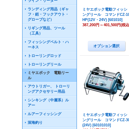
ライン・リーダー
ランディング用品（ギャ
ミヤエポック電動フィッシ
フ・銛・フックアウト・
ングリール コマンドCZ-1
グローブなど）
HP(12V・24V)
[
601010
]
387,200円
～
401,500円
(税込
リギング用品、ツール
（工具）
フィッシングベルト・ハ
ーネス
トローリングロッド
トローリングリール
ミヤエポック 電動リー
ル
アウトリガー、 トローリ
ングアクセサリー用品
シンキング（中層系）ル
アー
ルアーフィッシング
ミヤエポック電動フィッシ
ングリール コマンドCZ-3
深海釣り
(24V)
[
60101010
]