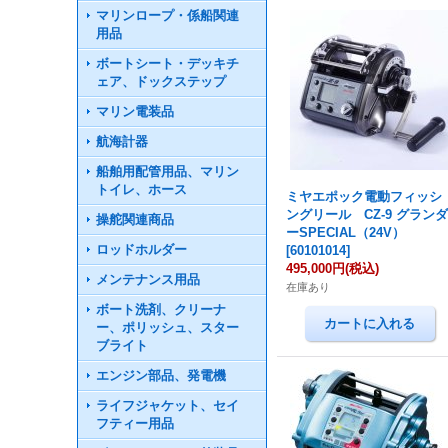
マリンロープ・係船関連
用品
ボートシート・デッキチ
ェア、ドックステップ
マリン電装品
航海計器
船舶用配管用品、マリン
トイレ、ホース
ミヤエポック電動フィッシ
ングリール CZ-9 グラン
操舵関連商品
ーSPECIAL（24V）
ロッドホルダー
[
60101014
]
495,000円
(税込)
メンテナンス用品
在庫あり
ボート洗剤、クリーナ
ー、ポリッシュ、スター
ブライト
エンジン部品、発電機
ライフジャケット、セイ
フティー用品