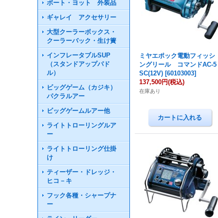
ボート・ヨット 外装品
ギャレイ アクセサリー
大型クーラーボックス・
クーラーバック・生け簀
インフレータブルSUP
ミヤエポック電動フィッシ
（スタンドアップパド
ングリール コマンドAC-5
ル）
SC(12V)
[
60103003
]
137,500円
(税込)
ビッグゲーム（カジキ）
在庫あり
パクラルアー
ビッグゲームルアー他
ライトトローリングルア
ー
ライトトローリング仕掛
け
ティーザー・ドレッジ・
ヒコ－キ
フック各種・シャープナ
ー