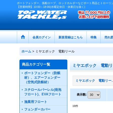
ボートフェンダー、係船ロープ、ロッドホルダーなどボート用品とトローリ
【営業時間】10:00～18:00(水曜定休日・休業日を除く)
会員ログイン
新規登録はこちら
特集
売れ
ホーム
>
ミヤエポック 電動リール
商品カテゴリ一覧
ミヤエポック 電動リ
ボートフェンダー（防舷
材）、エアーフェンダー
ミヤエポック 電
（空気式防舷材）
スチロールバーレル(発泡
フロート)、EVAフロート
表示数
:
漁業用フロート
19
件
フェンダーカバー