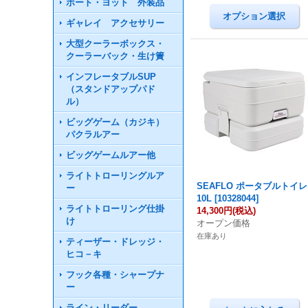
ボート・ヨット 外装品
ギャレイ アクセサリー
大型クーラーボックス・
クーラーバック・生け簀
インフレータブルSUP
（スタンドアップパド
ル）
ビッグゲーム（カジキ）
パクラルアー
ビッグゲームルアー他
ライトトローリングルア
SEAFLO ポータブルトイレ
ー
10L
[
10328044
]
ライトトローリング仕掛
14,300円
(税込)
け
オープン価格
在庫あり
ティーザー・ドレッジ・
ヒコ－キ
フック各種・シャープナ
ー
ライン・リーダー