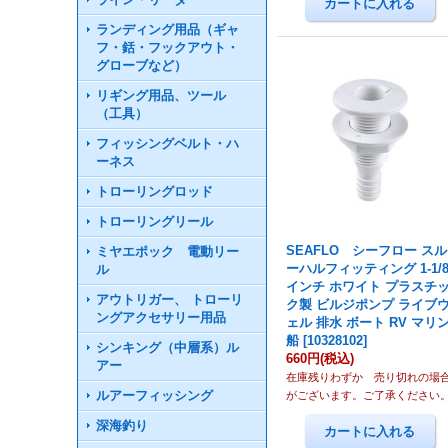
ランディング用品（ギャ
フ・銛・フックアウト・
グローブなど）
リギング用品、ツール
（工具）
フィッシングベルト・ハ
ーネス
トローリングロッド
トローリングリール
SEAFLO シーフロー スル
ミヤエポック 電動リー
ーハルフィッティング 1-1/
ル
インチ ホワイト プラスチ
アウトリガー、 トローリ
ク製 ビルジポンプ ライブ
ングアクセサリー用品
ェル 排水 ボート RV マリ
船
[
10328102
]
シンキング（中層系）ル
660円
(税込)
アー
在庫残りわずか 売り切れの場
ルアーフィッシング
がございます。ご了承ください
深海釣り