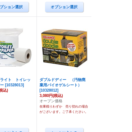
ブライト トイレッ
ダブルドディー （汚物廃
パー
[
10328013
]
棄用バイオゲルシート）
(税込)
[
10328012
]
3,080円
(税込)
オープン価格
在庫残りわずか 売り切れの場合
がございます。ご了承ください。