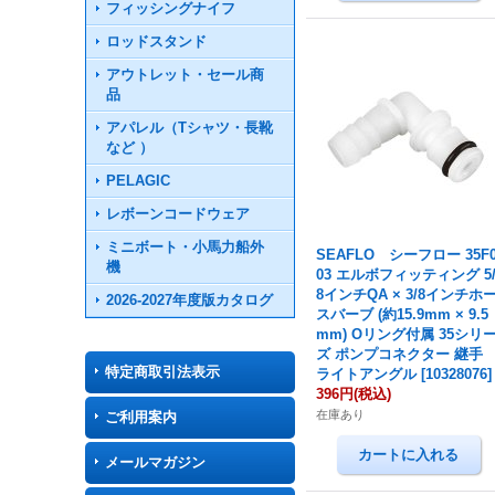
フィッシングナイフ
ロッドスタンド
アウトレット・セール商
品
アパレル（Tシャツ・長靴
など ）
PELAGIC
レボーンコードウェア
ミニボート・小馬力船外
SEAFLO シーフロー 35F
機
03 エルボフィッティング 5
8インチQA × 3/8インチホ
2026-2027年度版カタログ
スバーブ (約15.9mm × 9.5
mm) Oリング付属 35シリ
ズ ポンプコネクター 継手
特定商取引法表示
ライトアングル
[
10328076
]
396円
(税込)
在庫あり
ご利用案内
メールマガジン