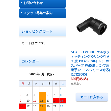
お問い合わせ
スタッフ募集の案内
ショッピングカート
カートは空です。
SEAFLO 21F001 エルボフ
ィッティング Oリング付き
カレンダー
90度 15/32 × 3/8インチ ホ
スバーブ PA樹脂 ポンプ用
継手 (21・22シリーズ対応)
2026年8月
次月»
[
10328065
]
396円
(税込)
日
月
火
水
木
金
土
在庫あり
1
2
3
4
5
6
7
8
9
10
11
12
13
14
15
16
17
18
19
20
21
22