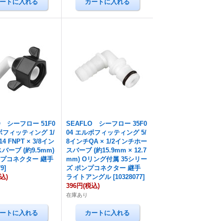
O シーフロー 51F0
SEAFLO シーフロー 35F0
ボフィッティング 1/
04 エルボフィッティング 5/
4 FNPT × 3/8イン
8インチQA × 1/2インチホー
バーブ (約9.5mm)
スバーブ (約15.9mm × 12.7
プコネクター 継手
mm) Oリング付属 35シリー
79
]
ズ ポンプコネクター 継手
込)
ライトアングル
[
10328077
]
396円
(税込)
在庫あり