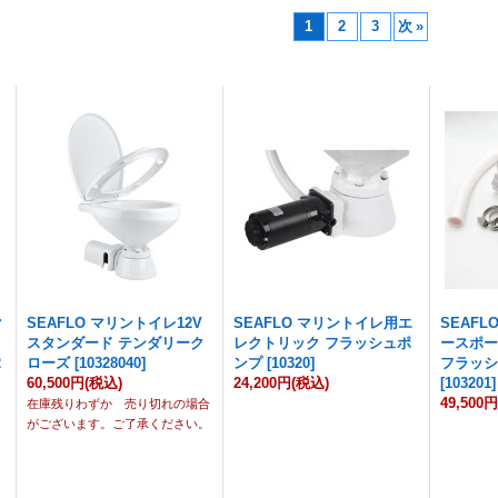
1
2
3
次
»
ク
SEAFLO マリントイレ12V
SEAFLO マリントイレ用エ
SEAF
スタンダード テンダリーク
レクトリック フラッシュポ
ースポー
2
ローズ
[
10328040
]
ンプ
[
10320
]
フラッ
60,500円
(税込)
24,200円
(税込)
[
103201
]
]
49,500
在庫残りわずか 売り切れの場合
がございます。ご了承ください。