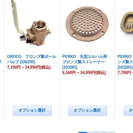
GROCO ブロンズ製ボール
PERKO 丸型スルハル用
PERK
W
バルブ
[
106250
]
ブロンズ製ストレーナー
ンズ製
7,150円
～
14,850円
(税込)
[
103281
]
[
103281
]
6,160円
～
14,850円
(税込)
7,700円