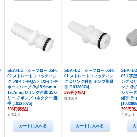
0
SEAFLO シーフロー 35F0
SEAFLO シーフロー 35F0
SEAFL
/
02 ストレートフィッティン
01 ストレートフィッティン
03 L
ー
グ 5/8インチQA × 1/2インチ
グ Oリング付き ポンプ用継
ング Oリ
ホースバーブ (約15.9mm ×
手
[
10328074
]
ンチ (約9.
ー
12.7mm) Oリング付属 35シ
396円
(税込)
シリーズ
リーズ ポンプコネクター 継
継手 ラ
在庫あり
手
[
10328075
]
[
103280
396円
(税込)
396円
(税
在庫あり
在庫あり