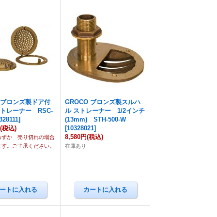
O ブロンズ製ドア付
GROCO ブロンズ製スルハ
トレーナー RSC-
ル ストレーナー 1/2インチ
328111
]
(13mm) STH-500-W
円
(税込)
[
10328021
]
8,580円
(税込)
わずか 売り切れの場合
ます。ご了承ください。
在庫あり