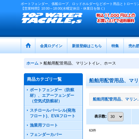
ボートフェンダー、係船ロープ、ロッドホルダーなどボート用品とトローリ
【営業時間】10:00～18:00(水曜定休日・休業日を除く)
会員ログイン
新規登録はこちら
特集
売れ
ホーム
>
船舶用配管用品、マリントイレ、ホース
商品カテゴリ一覧
船舶用配管用品、マリ
ボートフェンダー（防舷
材）、エアーフェンダー
船舶用配管用品、マリ
（空気式防舷材）
スチロールバーレル(発泡
フロート)、EVAフロート
表示数
:
漁業用フロート
63
件
フェンダーカバー