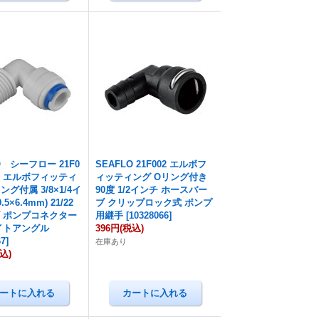
O シーフロー 21F0
SEAFLO 21F002 エルボフ
字型 エルボフィッティ
ィッティング Oリング付き
ング付属 3/8×1/4イ
90度 1/2インチ ホースバー
5×6.4mm) 21/22
ブ クリップロック式 ポンプ
 ポンプコネクター
用継手
[
10328066
]
イトアングル
396円
(税込)
67
]
在庫あり
込)