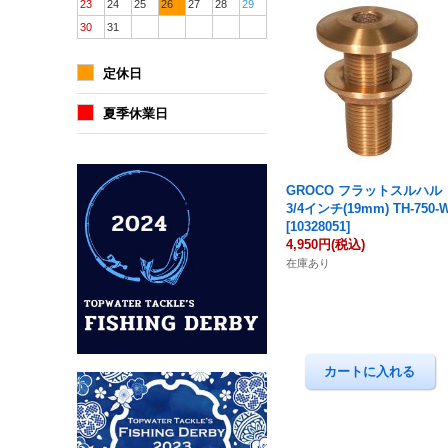
23
24
25
26
27
28
29
30
31
定休日
夏季休業日
GROCO フラットスルハル
3/4インチ(19mm) TH-750-
[
10328051
]
4,950円
(税込)
在庫あり