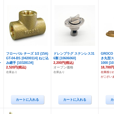
フローバル チーズ 1/2 (15A)
ドレンプラグ ステンレス31
GROC
GT-04-BS [04200114] ねじ込
6製
[
10606060
]
き丸型ス
ー
み継手
[
10328134
]
2,200円
(税込)
1000
[
10
2,520円
(税込)
オープン価格
18,700
在庫あり
在庫あり
在庫残り
がござい