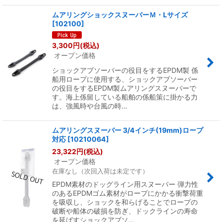
ムアリングショックスヌーバーＭ・Lサイズ
[
102100
]
3,300
円
(税込)
オープン価格
ショックアブソーバーの役目をするEPDM製 係
船用ロープに使用する、ショックアブソーバー
の役目をするEPDM製ムアリングスヌーバーで
す。海上係留している船舶の係船策に掛かる力
は、強風時や台風の時…
ムアリングスヌーバー 3/4インチ(19mm)ロープ
対応
[
10210064
]
23,322
円
(税込)
オープン価格
在庫なし（次回入荷は未定です）
EPDM素材のドッグライン用スヌーバー 弾力性
のあるEPDMゴム素材がロープにかかる衝撃荷重
を吸収し、ショックを和らげることでロープの
破断や船体の破損を防ぎ、ドックラインの寿命
を延ばすショックアブソ…