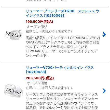
リューマー プロシリーズ H700 ステンレス ウ
インドラス
[
10210063
]
196,900
円
(税込)
オープン価格
在庫なし（次回入荷は未定です）
高能力品質のウインドラス LOFRANS(ロフラン)
やMAXWELL(マックスウェル)し同等の能力品質
のウインドラスを全世界に提供している
LEWMAR(リューマー)のリモコンスイッチでア
ンカーの上下…
リューマーV700バーティカルウインドラス
[
10210038
]
203,500
円
(税込)
オープン価格
在庫なし（次回入荷は未定です）
リーズナブルで簡単に操作できるウインドラス
リューマー社製のリモコンスイッチでアンカー
の上下を操作できる高速回転のウインチです。
緊急時、専用のレバーを使用すれば手動でも使