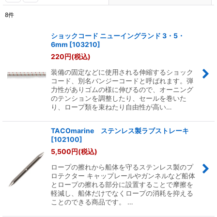
8
件
表示数
:
ショックコード ニューイングランド 3・5・
6mm
[
103210
]
並び順
:
220
円
(税込)
装備の固定などに使用される伸縮するショック
絞り込む
コード、別名バンジーコードと呼ばれます。弾
力性がありゴムの様に伸びるので、オーニング
のテンションを調整したり、セールを巻いた
り、ロープ類を束ねたり自由性が高い…
TACOmarine ステンレス製ラブストレーキ
[
102100
]
5,500
円
(税込)
ロープの擦れから船体を守るステンレス製のプ
ロテクター キャップレールやガンネルなど船体
とロープの擦れる部分に設置することで摩擦を
軽減し、船体だけでなくロープの消耗を抑える
ことのできる商品です。 …