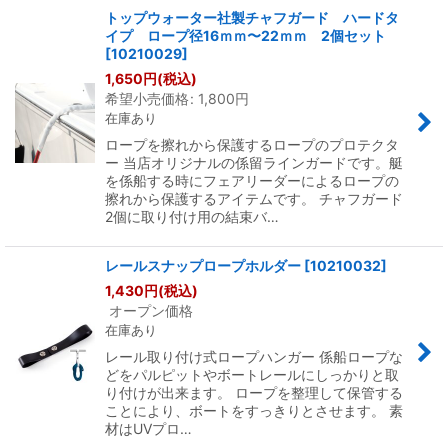
トップウォーター社製チャフガード ハードタ
イプ ロープ径16ｍｍ〜22ｍｍ 2個セット
[
10210029
]
1,650
円
(税込)
希望小売価格
:
1,800
円
在庫あり
ロープを擦れから保護するロープのプロテクタ
ー 当店オリジナルの係留ラインガードです。艇
を係船する時にフェアリーダーによるロープの
擦れから保護するアイテムです。 チャフガード
2個に取り付け用の結束バ…
レールスナップロープホルダー
[
10210032
]
1,430
円
(税込)
オープン価格
在庫あり
レール取り付け式ロープハンガー 係船ロープな
どをパルピットやボートレールにしっかりと取
り付けが出来ます。 ロープを整理して保管する
ことにより、ボートをすっきりとさせます。 素
材はUVプロ…