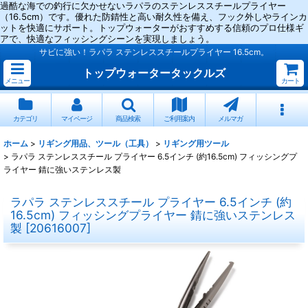
過酷な海での釣行に欠かせないラパラのステンレススチールプライヤー
（16.5cm）です。優れた防錆性と高い耐久性を備え、フック外しやラインカ
ットを快適にサポート。トップウォーターがおすすめする信頼のプロ仕様ギ
アで、快適なフィッシングシーンを実現しましょう。
サビに強い！ラパラ ステンレススチールプライヤー 16.5cm。
トップウォータータックルズ
メニュー
カート
カテゴリ
マイページ
商品検索
ご利用案内
メルマガ
ホーム
>
リギング用品、ツール（工具）
>
リギング用ツール
>
ラパラ ステンレススチール プライヤー 6.5インチ (約16.5cm) フィッシングプ
ライヤー 錆に強いステンレス製
ラパラ ステンレススチール プライヤー 6.5インチ (約
16.5cm) フィッシングプライヤー 錆に強いステンレス
製
[
20616007
]