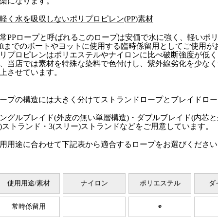
楽になります。
軽く水を吸収しないポリプロピレン(PP)素材
常PPロープと呼ばれるこのロープは安価で水に強く、軽いポ
0ftまでのボートやヨットに使用する臨時係留用としてご使用が
リプロピレンはポリエステルやナイロンに比べ破断強度が低く
、当店では素材を特殊な染料で色付けし、紫外線劣化を少なく
上させています。
ープの構造には大きく分けてストランドロープとブレイドロー
ングルブレイド(外皮の無い単層構造)・ダブルブレイド(内芯と外
)ストランド・3(スリー)ストランドなどをご用意しています。
用用途に合わせて下記表から適合するロープをお選びください
使用用途/素材
ナイロン
ポリエステル
ダ
常時係留用
◉