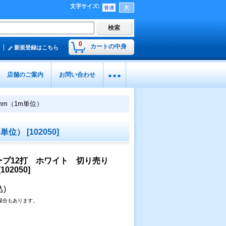
文字サイズ
:
0
カートの中身
新規登録はこちら
店舗のご案内
お問い合わせ
mm（1m単位）
m単位）
[
102050
]
ープ12打 ホワイト 切り売り
[
102050
]
込)
場合もあります。