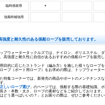
臨時係留用
◉
強風時補強用
高強度と耐久性のある係船ロープを販売しております。
ップウォータータックルズでは、ナイロン、ポリエステル、ダ
、高強度と耐久性に自信があるおすすめの係船ロープを販売し
用目的に応じたストランド（編み方）を施した様々なロープを
ロープ（ボート用ロープ）をお求めの際は、トップウォーター
た特集コーナーでは、新発売の商品やボートのメンテナンスな
す。
正しいロープ選び
」のページでは、係船する際の基礎知識、ボ
長さ・本数・太さ、ロープの素材などをご紹介しております。
はどう選べばいいの？」とお困りの際は、ぜひご参考ください