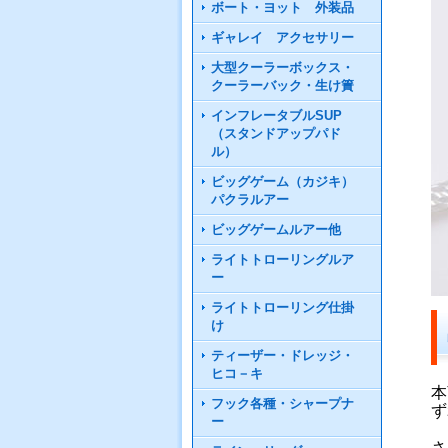
ボート・ヨット 外装品
ギャレイ アクセサリー
大型クーラーボックス・
クーラーバック・生け簀
インフレータブルSUP
（スタンドアップパド
ル）
ビッグゲーム（カジキ）
パクラルアー
ビッグゲームルアー他
ライトトローリングルア
ー
ライトトローリング仕掛
け
ティーザー・ドレッジ・
ヒコ－キ
本
フック各種・シャープナ
ず
ー
さ