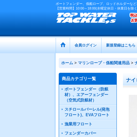
ボートフェンダー、係船ロープ、ロッドホルダーなど
【営業時間】10:00～18:00(水曜定休日・休業日を除く
会員ログイン
新規登録はこちら
ホーム
>
マリンロープ・係船関連用品
>
商品カテゴリ一覧
ナイ
ボートフェンダー（防舷
材）、エアーフェンダー
（空気式防舷材）
スチロールバーレル(発泡
フロート)、EVAフロート
漁業用フロート
フェンダーカバー