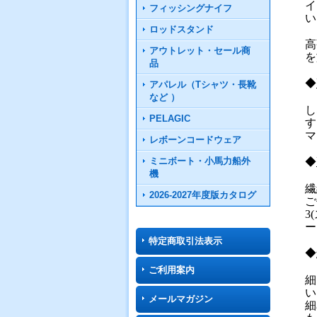
イ
フィッシングナイフ
い
ロッドスタンド
高
アウトレット・セール商
を
品
◆
アパレル（Tシャツ・長靴
など ）
し
PELAGIC
す
マ
レボーンコードウェア
ミニボート・小馬力船外
◆
機
繊
2026-2027年度版カタログ
ご
3
ー
特定商取引法表示
◆
ご利用案内
細
い
メールマガジン
細