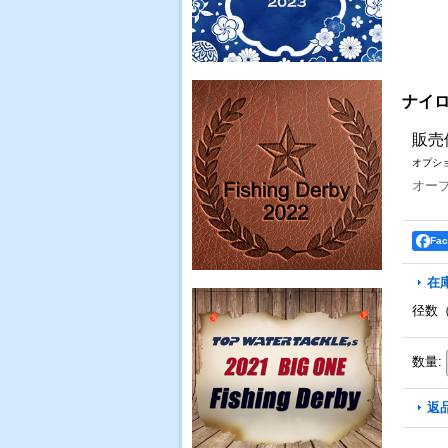
ナイロ
販売
オプシ
オー
Fa
在
径数
数量
:
返