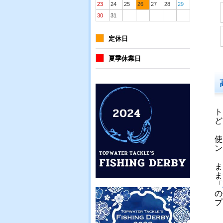
23
24
25
26
27
28
29
30
31
定休日
夏季休業日
ト
ど
使
ン
ま
ま
「
の
プ