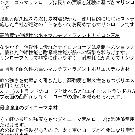
ンターコムマリンロープは長年の実績と経験に基づき
マリンロ
ます。
強度と耐久性を考慮し素材選びから、使用目的に応じたストラ
施した当社が絶対の自信をもってお薦めするマリンロープです
高強度で伸縮性のあるマルチフィラメントナイロン素材
なやかで、伸縮性に優れたナイロンロープは愛艇へのショック
。優れた伸縮性能と耐摩耗性能が船への衝撃を和らげます。
リンロープとして非常に使いやすく、耐摩耗性が高くてキンク
高強度で耐久性の高いマルチフィラメントポリエステル素材
維の強さを効率よく引きだし、高強度と耐久性をもつポリエス
使用ください。
(スリー)ストランドのロープと比べると8(エイト)ストランド
プ表面の凸凹が少なく、ロープの磨耗を減らせられます。
最強強度のダイニーマ素材
くて軽い最強の強度をもつダイニーマ素材ロープは常時係留用
ただけます。
めの径でも強度があるので、太く重いロープが不要になり岸壁