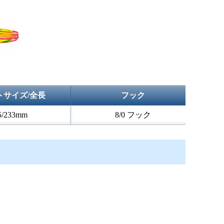
トサイズ/全長
フック
5/233mm
8/0 フック