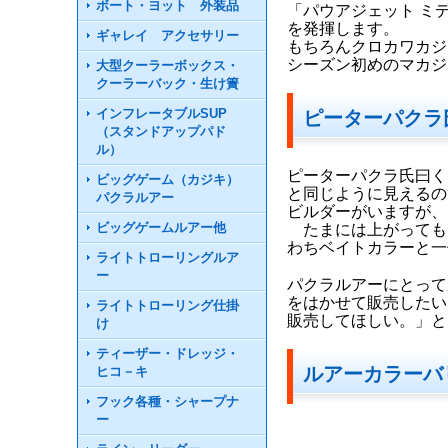
ボート・ヨット 外装品
「パウアジェット ミ
を発揮します。
ギャレイ アクセサリー
もちろんクロカワカジ
シーズン初めのマカジ
大型クーラーボックス・
クーラーバック・生け簀
インフレータブルSUP
ピーターパクラ
（スタンドアップパド
ル）
ピーターパクラ氏曰く
ビッグゲーム（カジキ）
と同じように見えるの
パクラルアー
ビルダーがいますが、
ビッグゲームルアー他
たまには上がっても
わちベイトカラーと一
ライトトローリングルア
ー
パクラルアーにとって
をはかせて販売したい
ライトトローリング仕掛
販売してほしい。」と
け
ティーザー・ドレッジ・
ルアーカラーバ
ヒコ－キ
フック各種・シャープナ
ー