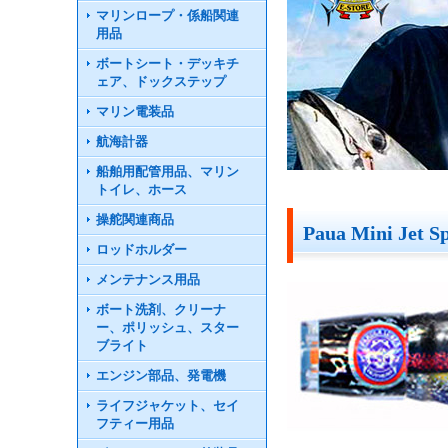
マリンロープ・係船関連
用品
ボートシート・デッキチ
ェア、ドックステップ
マリン電装品
航海計器
船舶用配管用品、マリン
トイレ、ホース
操舵関連商品
Paua Mini Jet S
ロッドホルダー
メンテナンス用品
ボート洗剤、クリーナ
ー、ポリッシュ、スター
ブライト
エンジン部品、発電機
ライフジャケット、セイ
フティー用品