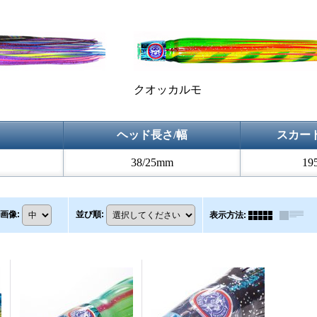
クオッカルモ
ヘッド長さ/幅
スカー
38/25mm
19
画像
:
並び順
:
表示方法
: