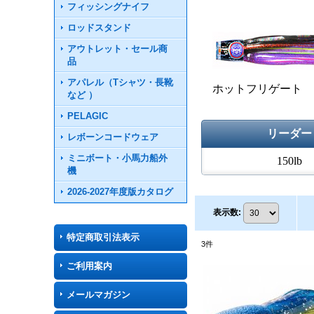
フィッシングナイフ
ロッドスタンド
アウトレット・セール商
品
アパレル（Tシャツ・長靴
ホットフリゲート
など ）
PELAGIC
リーダー
レボーンコードウェア
ミニボート・小馬力船外
150lb
機
2026-2027年度版カタログ
表示数
:
特定商取引法表示
3
件
ご利用案内
メールマガジン