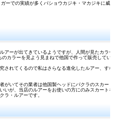
リガーでの実績が多くバショウカジキ・マカジキに威力
ルアーが出てきているようですが、人間が見たカラー
ちのカラーを見よう見まねで他国で作って販売している
究されてくるので私はさらなる進化したルアー、すな
者がいてその業者は他国製ヘッドにパクラのスカート
いいが、当店のルアーをお使いの方にのみスカートを
クラ・ルアーです。