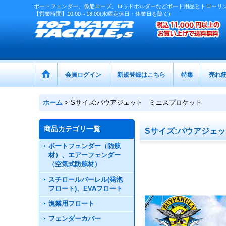
ボートフェンダー、係船ロープ、ロッドホルダーなどボート用品とトローリ
【営業時間】10:00～18:00(水曜定休日・休業日を除く)
会員ログイン
新規登録はこちら
特集
売れ
ホーム
>
Sサイズ:パウアジェット ミニスプロケット
商品カテゴリ一覧
Sサイズ:パウアジェ
ボートフェンダー（防舷
材）、エアーフェンダー
（空気式防舷材）
スチロールバーレル(発泡
フロート)、EVAフロート
漁業用フロート
フェンダーカバー