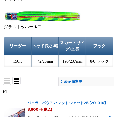
グラスホッパールモ
スカートサイ
リーダー
ヘッド長さ/幅
フック
ズ/全長
150lb
42/25mm
195/237mm
8/0 フック
表示順変更
閉じる
1
件
表示数
:
パクラ パウア バレット ジェット25
[
201310
]
8,800
円
(税込)
並び順
: