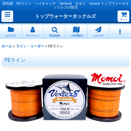
高性能 PEライン ハイキャッチ Vertex8 モモイ momoi トップウォータタ
ックルズが販売
トップウォータータックルズ
メニュー
カート
カテゴリ
マイページ
商品検索
ご利用案内
メルマガ
ホーム
>
ライン・リーダー
>
PEライン
PEライン