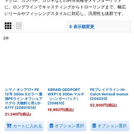
マグロ、カンパチ、カジキなどの外洋魚種をメインターゲット
に、ロングラインでキャスティングからトローリングまで、幅広
いリールやフィッシングスタイルに対応し、汎用性も抜群です。
表示順変更
閉じる
3
件
表示数
:
並び順
:
絞り込む
シマノ オシア17+ PE
XBRAID ODDPORT
PEブレイドライン Hi-
12号 300m 5カラー 最
WXP1 8 300m マルチ
Catch Vertex8 momoi
強PEライン オフショア
（ハンガーパック）
[
204320
]
マグロ 大物釣り用 LD-
[
204610
]
52,800
円
(税込)
A71Y
[
20801014
]
16,962
円
(税込)
21,340
円
(税込)
オプション選択
オプション選択
カートに入れる