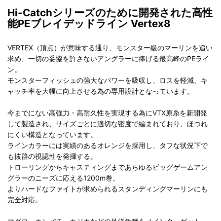
Hi-Catchシリーズのために開発された高性
能PEブレイデッドライン Vertex8
VERTEX（頂点）が意味する通り、モンスター級のマーリンを追い
求め、一切の妥協を許さないアングラーに捧げる最高峰のPEライ
ン。
モンスターフィッシュの強大なパワーを吸収し、ロスを軽減、キ
ャッチ率を大幅に向上させる為の専用設計となっています。
今までにない高強力・高耐久性を実現する為にVTX原糸を新開発
して製造され、サイズごとに適切な密度で編まれており、ほつれ
にくい構造となっています。
ラインカラーには実績のあるオレンジを採用し、タフな状況下で
も抜群の視認性を発揮する。
トローリングからキャスティングまであらゆるビッグゲームアン
グラーのニーズに応える1200m巻。
よりハードなファイトが求められるスタンディングマーリンにも
完全対応。