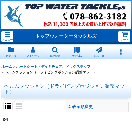
トップウォータータックルズ
メニュー
カート
カテゴリ
マイページ
商品検索
ご利用案内
メルマガ
ホーム
>
ボートシート・デッキチェア、ドックステップ
>
ヘルムクッション（ドライビングポジション調整マット）
ヘルムクッション（ドライビングポジション調整マッ
ト）
表示順変更
閉じる
0
件
表示数
: