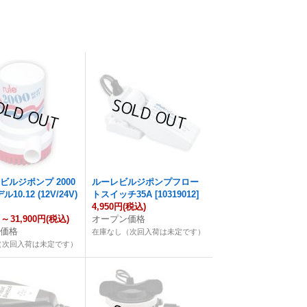
ビルジポンプ 2000
ルーレビルジポンプフロー
ル10.12 (12V/24V)
トスイッチ35A
[
10319012
]
4,950円
(税込)
円
～
31,900円
(税込)
オープン価格
ン価格
在庫なし（次回入荷は未定です）
（次回入荷は未定です）