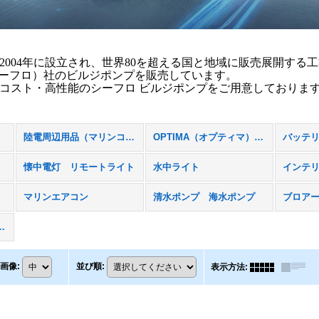
2004年に設立され、世界80を超える国と地域に販売展開す
（シーフロ）社のビルジポンプを販売しています。
コスト・高性能のシーフロ ビルジポンプをご用意しておりま
陸電周辺用品（マリンコ社）
OPTIMA（オプティマ）バッテリー
バッテ
ト
懐中電灯 リモートライト
水中ライト
インテ
マリンエアコン
清水ポンプ 海水ポンプ
ブロア
ィオ、スピーカー
画像
:
並び順
:
表示方法
: