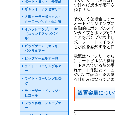
ていたりした場合はビ
ボート・ヨット 外装品
なければ浸水が感知さ
ギャレイ アクセサリー
ねません。
大型クーラーボックス・
そのような場合にオー
クーラーバック・生け簀
オートビルジポンプに
自動的にポンプのスイ
インフレータブルSUP
ンタイプ
とポンプが2
（スタンドアップパド
ことをポンプが検出し
ル）
式
、フロートスイッチ
ビッグゲーム（カジキ）
も水位を感知すると自
パクラルアー
電流はバッテリーから
ビッグゲームルアー他
にオートビルジの機能
ートされている船の場
ライトトローリングルア
れオート作動とマニュ
ー
ジポンプ設置回路図例
ライトトローリング仕掛
る仕組みになっていま
け
ティーザー・ドレッジ・
設置容量につい
ヒコ－キ
フック各種・シャープナ
ー