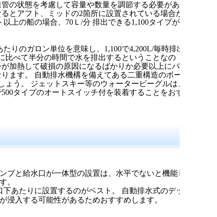
保管の状態を考慮して容量や数量を調節する必要があ
なるとアフト、ミッドの2箇所に設置されている場合が
以上の船の場合、70Ｌ/分 排出できる1,100タイプがお
あたりのガロン単位を意味し、1,100で4,200L/毎時排出
0に比べて半分の時間で水を排出するということなの
ーが加熱して破損の原因になるばかりか必要以上にバッ
ります。 自動排水機構を備えてある二重構造のボート
でしょう。 ジェットスキー等のウォータービーグルは、
500タイプのオートスイッチ付を装着することをおす
ンプと給水口が一体型の設置は、水平でないと機能し
す。
口下あたりに設置するのがベスト。 自動排水式のデッ
が浸入する可能性があるためおすすめします。