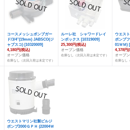
コースメッシュポンプガー
ルーレ社 シャワードレイ
ウエス
ド/3/4''(19mm) JABSCO(ジ
ンボックス
[
10319009
]
ポンプフ
ャブスコ)
[
10320009
]
25,300円
(税込)
01ＷＭ)
4,180円
(税込)
オープン価格
4,378円
オープン価格
オープ
在庫なし（次回入荷は未定です）
）
在庫なし（次回入荷は未定です）
在庫なし
ウエストマリン社製ビルジ
ポンプ2000ＧＰＨ (22004Ｗ