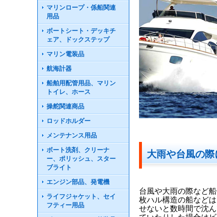
マリンロープ・係船関連
用品
ボートシート・デッキチ
ェア、ドックステップ
マリン電装品
航海計器
船舶用配管用品、マリン
トイレ、ホース
操舵関連商品
ロッドホルダー
メンテナンス用品
ボート洗剤、クリーナ
大雨や台風の際
ー、ポリッシュ、スター
ブライト
エンジン部品、発電機
台風や大雨の際など船
ライフジャケット、セイ
枚ハル構造の船などは
フティー用品
せないと数時間で沈ん