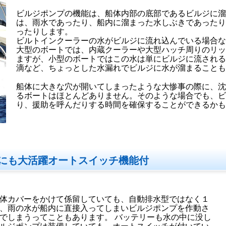
ビルジポンプの機能は、船体内部の底部であるビルジに
は、雨水であったり、船内に溜まった水しぶきであった
ったりします。
ビルトインクーラーの水がビルジに流れ込んでいる場合
大型のボートでは、内蔵クーラーや大型ハッチ周りのリ
ますが、小型のボートではこの水は単にビルジに流され
滴など、ちょっとした水漏れでビルジに水が溜まること
船体に大きな穴が開いてしまったような大惨事の際に、
るボートはほとんどありません。そのような場合でも、
り、援助を呼んだりする時間を確保することができるか
にも大活躍オートスイッチ機能付
体カバーをかけて係留していても、自動排水型ではなく１
、雨の水が船内に直接入ってしまいビルジポンプを作動さ
でしまうってこともあります。 バッテリーも水の中に没し