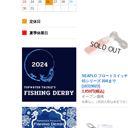
23
24
25
26
27
28
29
30
31
定休日
夏季休業日
SEAFLO フロートスイッチ
01シリーズ 20Aまで
[
10319023
]
3,850円
(税込)
オープン価格
在庫なし（次回入荷は未定です