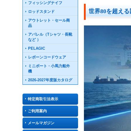
フィッシングナイフ
世界80を超える
ロッドスタンド
アウトレット・セール商
品
アパレル（Tシャツ・長靴
など ）
PELAGIC
レボーンコードウェア
ミニボート・小馬力船外
機
2026-2027年度版カタログ
特定商取引法表示
ご利用案内
メールマガジン