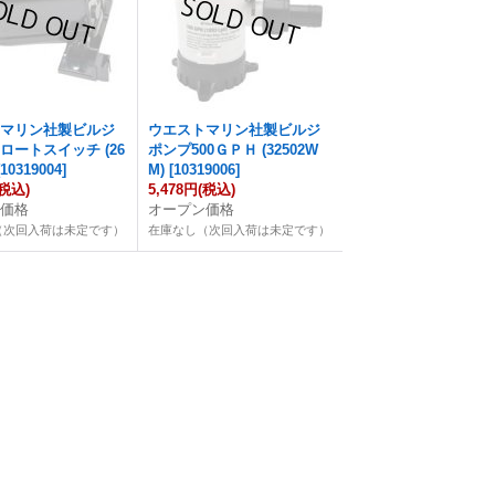
トマリン社製ビルジ
ウエストマリン社製ビルジ
ロートスイッチ (26
ポンプ500ＧＰＨ (32502W
[
10319004
]
M)
[
10319006
]
(税込)
5,478円
(税込)
ン価格
オープン価格
（次回入荷は未定です）
在庫なし（次回入荷は未定です）