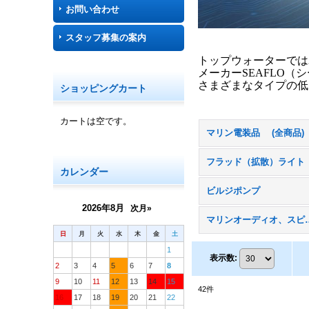
お問い合わせ
スタッフ募集の案内
トップウォーターでは
メーカーSEAFLO
さまざまなタイプの低
ショッピングカート
カートは空です。
マリン電装品 (全商品)
フラッド（拡散）ライ
カレンダー
ビルジポンプ
2026年8月
次月»
マリンオーデ
日
月
火
水
木
金
土
1
表示数
:
2
3
4
5
6
7
8
9
10
11
12
13
14
15
42
件
16
17
18
19
20
21
22