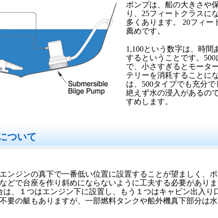
ポンプは、船の大きさや
り、25フィートクラスに
多くあります。 20フィート
薦めです。
1,100という数字は、時間
するということです。50
で、小さすぎるとモータ
テリーを消耗することにな
は、500タイプでも充分
絶えず水の浸入があるので
すめします。
について
エンジンの真下で一番低い位置に設置することが望ましく、ポ
などで台座を作り斜めにならないように工夫する必要がありま
合は、１つはエンジン下に設置し、もう１つはキャビン出入り
不要の艇もありますが、一部燃料タンクや船外機真下部分は水