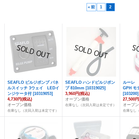
«
前
1
2
SEAFLO ビルジポンプ パネ
SEAFLO ハンドビルジポン
ルーレ 
ルスイッチ 3ウェイ LEDイ
プ 810mm
[
10319025
]
GPH モデ
ンジケータ付
[
10319053
]
3,960円
(税込)
[
103200
]
4,730円
(税込)
オープン価格
27,500
オープン価格
オープ
在庫なし（次回入荷は未定です）
）
在庫なし（次回入荷は未定です）
在庫なし