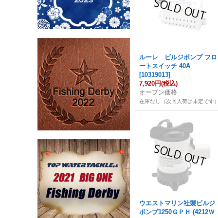
ルーレ ビルジポンプ フロ
ートスイッチ 40A
[
10319013
]
7,920円
(税込)
オープン価格
在庫なし（次回入荷は未定です
ウエストマリン社製ビルジ
ポンプ1250ＧＰＨ (4212Ｗ