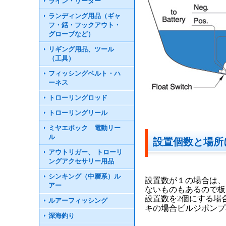
ライン・リーダー
ランディング用品（ギャ
フ・銛・フックアウト・
グローブなど）
リギング用品、ツール
（工具）
フィッシングベルト・ハ
ーネス
トローリングロッド
トローリングリール
ミヤエポック 電動リー
ル
設置個数と場所
アウトリガー、 トローリ
ングアクセサリー用品
シンキング（中層系）ル
設置数が１の場合は、
アー
ないものもあるので板
設置数を2個にする場
ルアーフィッシング
キの場合ビルジポンプ
深海釣り