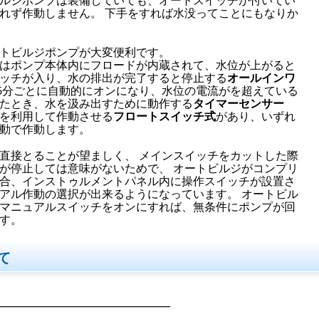
ルジポンプは装備していても、オートスイッチが付いてい
れず作動しません。 下手をすれば水没ってことにもなりか
トビルジポンプが大変便利です。
はポンプ本体内にフロードが内蔵されて、水位が上がると
ッチが入り、水の排出が完了すると停止する
オールインワ
.5分ごとに自動的にオンになり、水位の電流がを超えている
たとき、水を汲み出すために動作する
タイマーセンサー
を利用して作動させる
フロートスイッチ式
があり、いずれ
動で作動します。
直接とることが望ましく、 メインスイッチをカットした際
が停止しては意味がないためで、 オートビルジがコンプリ
合、インストゥルメントパネル内に操作スイッチが設置さ
アル作動の選択が出来るようになっています。 オートビル
マニュアルスイッチをオンにすれば、無条件にポンプが回
す。
て