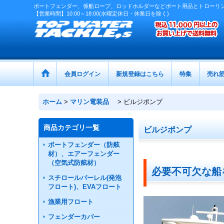
ボートフェンダー、係船ロープ、ロッドホルダーなどボート用品とトローリ
【営業時間】10:00～18:00(水曜定休日・休業日を除く)
会員ログイン
新規登録はこちら
特集
売れ
ホーム
>
マリン電装品
>
ビルジポンプ
商品カテゴリ一覧
ビルジポンプ
ボートフェンダー（防舷
材）、エアーフェンダー
（空気式防舷材）
必要不可欠な船
スチロールバーレル(発泡
フロート)、EVAフロート
漁業用フロート
フェンダーカバー