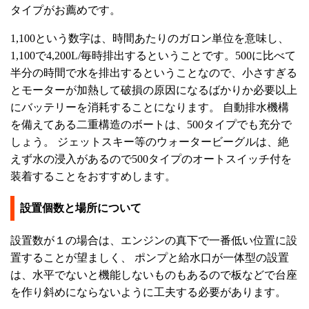
タイプがお薦めです。
1,100という数字は、時間あたりのガロン単位を意味し、
1,100で4,200L/毎時排出するということです。500に比べて
半分の時間で水を排出するということなので、小さすぎる
とモーターが加熱して破損の原因になるばかりか必要以上
にバッテリーを消耗することになります。 自動排水機構
を備えてある二重構造のボートは、500タイプでも充分で
しょう。 ジェットスキー等のウォータービーグルは、絶
えず水の浸入があるので500タイプのオートスイッチ付を
装着することをおすすめします。
設置個数と場所について
設置数が１の場合は、エンジンの真下で一番低い位置に設
置することが望ましく、 ポンプと給水口が一体型の設置
は、水平でないと機能しないものもあるので板などで台座
を作り斜めにならないように工夫する必要があります。