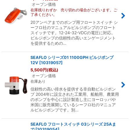
オープン価格
在庫残りわずか 売り切れの場合がございます。ご
了承ください。
20アンペアまでのポンプ用フロートスイッチ シ
ーフロ社のマニュアルビルジポンプのフロート
スイッチです。12-24-32-VDCの電圧に対応。
ビルジポンプの信頼性の高いエンゲージメント
を提供するための…
SEAFLO シリーズ01 1100GPH ビルジポンプ
12V
[
10319057
]
5,500
円
(税込)
オープン価格
在庫あり
信頼性の高い排水を提供する非自動ビルジポン
プ 2004年に設立された工業用、船舶用、農業用
のポンプを中心に設計製造し主にヨーロッパや
米国に販売展開しているシーフロ社のマニュア
ルビルジポンプです。別…
SEAFLO フロートスイッチ 03シリーズ 25Aま
で
[
10319054
]