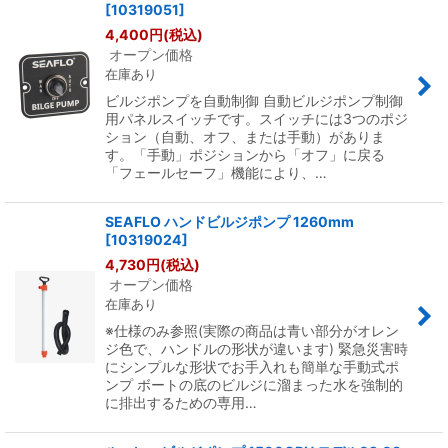
[
10319051
]
4,400
円
(税込)
オープン価格
在庫あり
ビルジポンプを自動制御 自動ビルジポンプ制御
用パネルスイッチです。スイッチには3つのポジ
ション（自動、オフ、または手動）がありま
す。「手動」ポジションから「オフ」に戻る
「フェールセーフ」機能により、…
SEAFLO ハンドビルジポンプ 1260mm
[
10319024
]
4,730
円
(税込)
オープン価格
在庫あり
※仕様のみ参照(実際の商品は青い部分がオレン
ジ色で、ハンドルの形状が違います) 緊急災害時
にシンプルな形状でお手入れも簡単な手動式ポ
ンプ ボートの底のビルジに溜まった水を強制的
に排出するための専用…