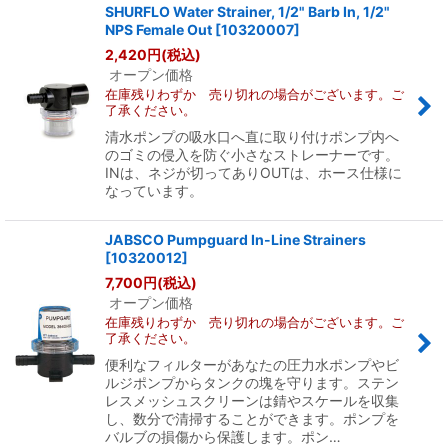
SHURFLO Water Strainer, 1/2" Barb In, 1/2"
NPS Female Out
[
10320007
]
2,420
円
(税込)
オープン価格
在庫残りわずか 売り切れの場合がございます。ご
了承ください。
清水ポンプの吸水口へ直に取り付けポンプ内へ
のゴミの侵入を防ぐ小さなストレーナーです。
INは、ネジが切ってありOUTは、ホース仕様に
なっています。
JABSCO Pumpguard In-Line Strainers
[
10320012
]
7,700
円
(税込)
オープン価格
在庫残りわずか 売り切れの場合がございます。ご
了承ください。
便利なフィルターがあなたの圧力水ポンプやビ
ルジポンプからタンクの塊を守ります。ステン
レスメッシュスクリーンは錆やスケールを収集
し、数分で清掃することができます。ポンプを
バルブの損傷から保護します。ポン…