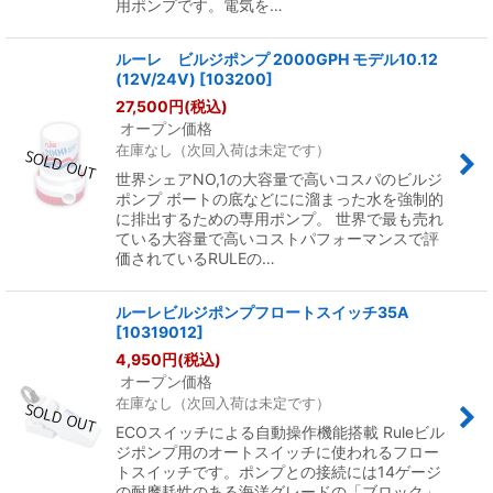
用ポンプです。電気を…
ルーレ ビルジポンプ 2000GPH モデル10.12
(12V/24V)
[
103200
]
27,500
円
(税込)
オープン価格
在庫なし（次回入荷は未定です）
世界シェアNO,1の大容量で高いコスパのビルジ
ポンプ ボートの底などにに溜まった水を強制的
に排出するための専用ポンプ。 世界で最も売れ
ている大容量で高いコストパフォーマンスで評
価されているRULEの…
ルーレビルジポンプフロートスイッチ35A
[
10319012
]
4,950
円
(税込)
オープン価格
在庫なし（次回入荷は未定です）
ECOスイッチによる自動操作機能搭載 Ruleビル
ジポンプ用のオートスイッチに使われるフロー
トスイッチです。ポンプとの接続には14ゲージ
の耐摩耗性のある海洋グレードの「ブロック」