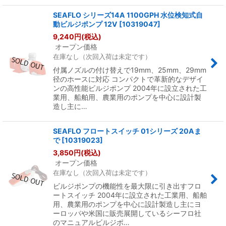
SEAFLO シリーズ14A 1100GPH 水位検知式自
動ビルジポンプ 12V
[
10319047
]
9,240
円
(税込)
オープン価格
在庫なし（次回入荷は未定です）
付属ノズルの付け替えで19mm、25mm、29mm
径のホースに対応 コンパクトで革新的なデザイ
ンの高性能ビルジポンプ 2004年に設立された工
業用、船舶用、農業用のポンプを中心に設計製
造し主に…
SEAFLO フロートスイッチ 01シリーズ 20Aま
で
[
10319023
]
3,850
円
(税込)
オープン価格
在庫なし（次回入荷は未定です）
ビルジポンプの機能性を最大限に引き出すフロ
ートスイッチ 2004年に設立された工業用、船舶
用、農業用のポンプを中心に設計製造し主にヨ
ーロッパや米国に販売展開しているシーフロ社
のマニュアルビルジポ…