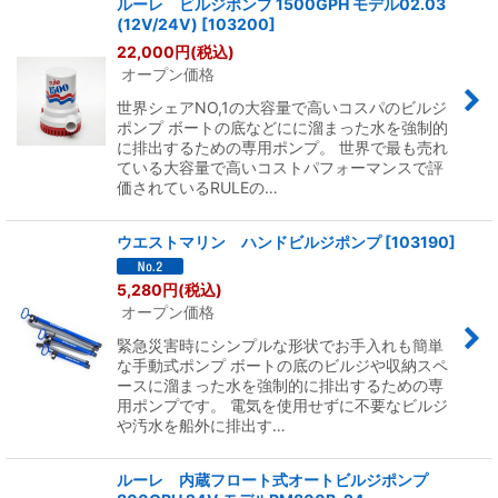
ルーレ ビルジポンプ 1500GPH モデル02.03
(12V/24V)
[
103200
]
22,000
円
(税込)
オープン価格
世界シェアNO,1の大容量で高いコスパのビルジ
ポンプ ボートの底などにに溜まった水を強制的
に排出するための専用ポンプ。 世界で最も売れ
ている大容量で高いコストパフォーマンスで評
価されているRULEの…
ウエストマリン ハンドビルジポンプ
[
103190
]
5,280
円
(税込)
オープン価格
緊急災害時にシンプルな形状でお手入れも簡単
な手動式ポンプ ボートの底のビルジや収納スペ
ースに溜まった水を強制的に排出するための専
用ポンプです。 電気を使用せずに不要なビルジ
や汚水を船外に排出す…
ルーレ 内蔵フロート式オートビルジポンプ