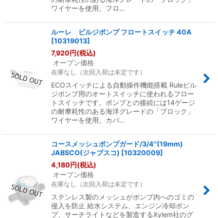
ワイヤーを使用。フロ…
ルーレ ビルジポンプ フロートスイッチ 40A
[
10319013
]
7,920
円
(税込)
オープン価格
在庫なし（次回入荷は未定です）
ECOスイッチによる自動操作機能搭載 Ruleビル
ジポンプ用のオートスイッチに使われるフロー
トスイッチです。ポンプとの接続には14ゲージ
の耐摩耗性のある海洋グレードの「ブロック」
ワイヤーを使用。カバ…
コースメッシュポンプガード/3/4''(19mm)
JABSCO(ジャブスコ)
[
10320009
]
4,180
円
(税込)
オープン価格
在庫なし（次回入荷は未定です）
ステンレス製のメッシュがポンプ内へのゴミの
侵入を防止 給水システム、エンジン冷却ポン
プ、サーチライトなどを製造するXylem社のグ