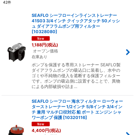
42
件
表示数
:
SEAFLO シーフローインラインストレーナー
41S03 3/4インチ クイックアタッチ 50メッシ
並び順
:
ュ ダイアフラムポンプ用フィルター
[
10328080
]
絞り込む
1,188
円
(税込)
オープン価格
在庫あり
ポンプを保護する専用ストレーナー SEAFLO製
ダイアフラムポンプの吸込口に装着し、水中の
ゴミや不純物の侵入を遮断する保護フィルター
です。ポンプの吸込側に設置することで、異物
による内部破損や詰ま…
SEAFLO シーフロー 海水フィルター ローウォー
ターストレーナー 1/2インチ 5/8インチ 3/4イン
チ 兼用 マルチ口径対応 船 ボート エンジン シャ
ワーポンプ 保護
[
10320116
]
4,400
円
(税込)