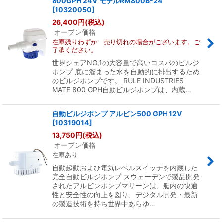
800GPH 24V モデルRM800B-24
[
10320050
]
26,400
円
(税込)
オープン価格
在庫残りわずか 売り切れの場合がございます。ご
了承ください。
世界シェアNO,1の大容量で高いコスパのビルジ
ポンプ 底に溜まった水を自動的に排出するため
のビルジポンプです。 RULE INDUSTRIES
MATE 800 GPH自動ビルジポンプは、内蔵…
自動ビルジポンプ アルビン500 GPH 12V
[
10319014
]
13,750
円
(税込)
オープン価格
在庫あり
自動起動および電気レベルスイッチを内蔵した
完全自動ビルジポンプ スウェーデンで製品開発
されたアルビンポンプマリーンは、艇内の快適
性と安全性の向上を図り、デジタル開発・最新
の製造技術を持ち世界中あらゆ…