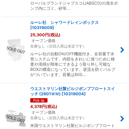
ローバルブランドジャブスコ(JABSCO)の清水ポ
ンプ内にゴミ、砂等…
ルーレ社 シャワードレインボックス
[
10319009
]
25,300
円
(税込)
オープン価格
在庫なし（次回入荷は未定です）
ルーレ社の自動ON/OFF機能付き、全容量下水
管システムです。内部をきれいに保つために検
査や清掃が簡単にできるよう取り外し可能な
BOXの構造になっています。逆流を防ぐバルブ
がついています。容量は800…
ウエストマリン社製ビルジポンプフロートスイ
ッチ (2601ＷＭ)
[
10319004
]
4,378
円
(税込)
オープン価格
在庫なし（次回入荷は未定です）
米国ウエストマリン社製ビルジポンプフロート