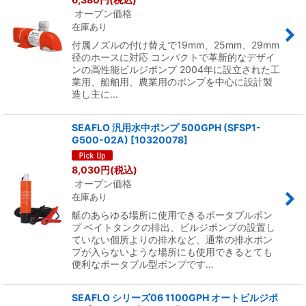
オープン価格
在庫あり
付属ノズルの付け替えで19mm、25mm、29mm
径のホースに対応 コンパクトで革新的なデザイ
ンの高性能ビルジポンプ 2004年に設立された工
業用、船舶用、農業用のポンプを中心に設計製
造し主に…
SEAFLO 汎用水中ポンプ 500GPH (SFSP1-
G500-02A)
[
10320078
]
8,030
円
(税込)
オープン価格
在庫あり
艇のあらゆる場所に使用できるポータブルポン
プ ベイトタンクの排出、ビルジポンプの設置し
ていない個所よりの排水など、通常の排水ポン
プが入らないような場所にも使用できるとても
便利なポータブル型ポンプです…
SEAFLO シリーズ06 1100GPH オートビルジポ