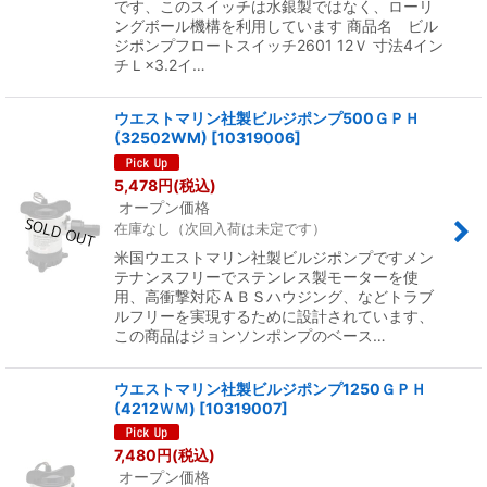
です、このスイッチは水銀製ではなく、ローリ
ングボール機構を利用しています 商品名 ビル
ジポンプフロートスイッチ2601 12Ｖ 寸法4イン
チＬ×3.2イ…
ウエストマリン社製ビルジポンプ500ＧＰＨ
(32502WM)
[
10319006
]
5,478
円
(税込)
オープン価格
在庫なし（次回入荷は未定です）
米国ウエストマリン社製ビルジポンプですメン
テナンスフリーでステンレス製モーターを使
用、高衝撃対応ＡＢＳハウジング、などトラブ
ルフリーを実現するために設計されています、
この商品はジョンソンポンプのベース…
ウエストマリン社製ビルジポンプ1250ＧＰＨ
(4212ＷＭ)
[
10319007
]
7,480
円
(税込)
オープン価格