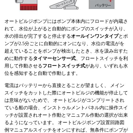
オートビルジポンプにはポンプ本体内にフロードが内蔵さ
れて、水位が上がると自動的にポンプのスイッチが入り、
水の排出が完了すると停止する
オールインワンタイプ
とポ
ンプが2.5分ごとに自動的にオンになり、水位の電流がを
超えていることをポンプが検出したとき、水を汲み出すた
めに動作する
タイマーセンサー式
、フロートスイッチを利
用して作動させる
フロートスイッチ式
があり、いずれも水
位を感知すると自動で作動します。
電流はバッテリーから直接とることが望ましく、 メイン
スイッチをカットした際にオートビルジの機能が停止して
は意味がないためで、 オートビルジがコンプリートされ
ている船の場合、インストゥルメントパネル内に操作スイ
ッチが設置されオート作動とマニュアル作動の選択が出来
るようになっています。 オートビルジポンプ設置回路図
例マニュアルスイッチをオンにすれば、無条件にポンプが