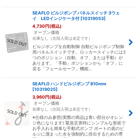
SEAFLO ビルジポンプ パネルスイッチ 3ウェ
イ LEDインジケータ付
[
10319053
]
4,730
円
(税込)
オープン価格
在庫なし（次回入荷は未定です）
ビルジポンプを自動制御 自動ビルジポンプ制御
用パネルスイッチです。ロッカースイッチには3
つのポジション（自動、オフ、または手動）が
あります。「手動」ポジションから「オフ」に
戻る「フェールセーフ」機能…
SEAFLO ハンドビルジポンプ 810mm
[
10319025
]
3,960
円
(税込)
オープン価格
在庫なし（次回入荷は未定です）
※仕様のみ参照(実際の商品は青い部分がオレン
ジ色になります) 緊急災害時にシンプルな形状で
お手入れも簡単な手動式ポンプ ボートの底のビ
ルジに溜まった水を強制的に排出するための専