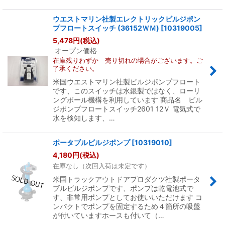
ウエストマリン社製エレクトリックビルジポン
プフロートスイッチ (36152ＷＭ)
[
10319005
]
5,478
円
(税込)
オープン価格
在庫残りわずか 売り切れの場合がございます。ご
了承ください。
米国ウエストマリン社製ビルジポンプフロート
です、このスイッチは水銀製ではなく、ローリ
ングボール機構を利用しています 商品名 ビル
ジポンプフロートスイッチ2601 12Ｖ 電気式で
水を検知します、…
ポータブルビルジポンプ
[
10319010
]
4,180
円
(税込)
在庫なし（次回入荷は未定です）
米国トラックアウトドアプロダクツ社製ポータ
ブルビルジポンプです、ポンプは乾電池式で
す、非常用ポンプとしてお使いいただけます コ
ンパクトでポンプを固定するため４箇所の吸盤
が付いていますホースも付いて（…