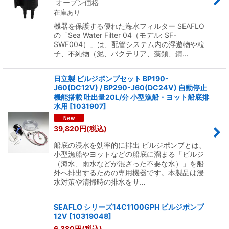
オープン価格
在庫あり
機器を保護する優れた海水フィルター SEAFLO
の「Sea Water Filter 04（モデル: SF-
SWF004）」は、配管システム内の浮遊物や粒
子、不純物（泥、バクテリア、藻類、錆…
日立製 ビルジポンプセット BP190-
J60(DC12V) / BP290-J60(DC24V) 自動停止
機能搭載 吐出量20L/分 小型漁船・ヨット船底排
水用
[
1031907
]
39,820
円
(税込)
船底の浸水を効率的に排出 ビルジポンプとは、
小型漁船やヨットなどの船底に溜まる「ビルジ
（海水、雨水などが混ざった不要な水）」を船
外へ排出するための専用機器です。本製品は浸
水対策や清掃時の排水をサ…
SEAFLO シリーズ14C1100GPH ビルジポンプ
12V
[
10319048
]
6,380
円
(税込)