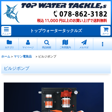
トップウォータータックルズ
メニュー
カート
カテゴリ
マイページ
商品検索
ご利用案内
メルマガ
ホーム
>
マリン電装品
>
ビルジポンプ
ビルジポンプ