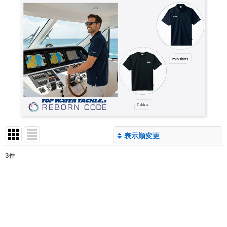
表示順変更
閉じる
3
件
表示数
:
並び順
:
絞り込む