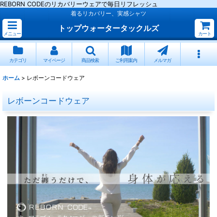
REBORN CODEのリカバリーウェアで毎日リフレッシュ
着るリカバリー、実感シャツ
トップウォータータックルズ
メニュー
カート
カテゴリ
マイページ
商品検索
ご利用案内
メルマガ
ホーム
>
レボーンコードウェア
レボーンコードウェア