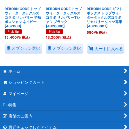
REBORN CODE トップ
REBORN CODE トップ
REBORN CODE ギフト
ウォータータックルズ
ウォータータックルズ
ボックス トップウォー
コラボ リカバリー 半袖
コラボ リカバリーTシ
タータックルズコラボ
ポロシャツ ネイビー
ャツ ブラック
リカバリー シャツ専用
[
402000
]
[
4020000
]
[
40200007
]
550
円
(税込)
15,400
円
(税込)
13,200
円
(税込)
オプション選択
オプション選択
カートに入れる
ホーム
ショッピングカート
マイページ
特集
店舗のご案内
最近チェックしたアイテム