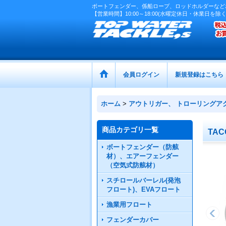
ボートフェンダー、係船ロープ、ロッドホルダーなど
【営業時間】10:00～18:00(水曜定休日・休業日を除く
会員ログイン
新規登録はこちら
ホーム
>
アウトリガー、 トローリングア
商品カテゴリ一覧
TA
ボートフェンダー（防舷
材）、エアーフェンダー
（空気式防舷材）
スチロールバーレル(発泡
フロート)、EVAフロート
漁業用フロート
フェンダーカバー