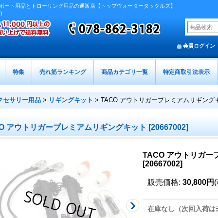
ボート用品とトローリング用品の通販店【トップウォータータックルズ】
)
会員ログイン
特集
売れ筋ランキング
商品カテゴリ一覧
特定商取引法表示
クセサリー用品
>
リギングキット
>
TACO アウトリガープレミアムリギング
CO アウトリガープレミアムリギングキット
[
20667002
]
TACO アウトリガ
[
20667002
]
販売価格
:
30,800円
在庫なし（次回入荷は