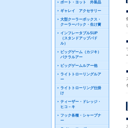
ボート・ヨット 外装品
ギャレイ アクセサリー
大型クーラーボックス・
クーラーバック・生け簀
インフレータブルSUP
（スタンドアップパド
ル）
ビッグゲーム（カジキ）
パクラルアー
ビッグゲームルアー他
ライトトローリングルア
ー
ライトトローリング仕掛
け
ティーザー・ドレッジ・
ヒコ－キ
フック各種・シャープナ
ー