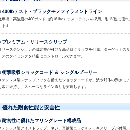
■ 400lbテスト・ブラックモノフィラメントライン
低摩擦・高強度の400ポンド（約181kg）テストラインを採用。耐UV性に
します。
■ プレミアム・リリースクリップ
リリーステンションの微調整が可能な高品質クリップを付属。ターゲットのサ
ースのタイミングを精密にコントロールできます。
■ 衝撃吸収ショックコード ＆ シングルプーリー
ステンレス製スナップフックを備えたショックコードが、波や船体の動きによ
を常に維持し、スムーズなライン送りを実現します。
優れた耐食性能と安全性
■ 耐食性に優れたマリングレード構成品
ステンレス製アイストラップ、ネジ、真鍮製ニッケルメッキスリーブが付属。