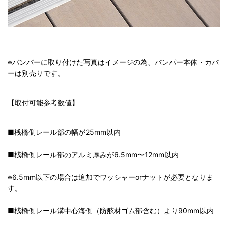
※バンパーに取り付けた写真はイメージの為、バンパー本体・カバ
ーは別売りです。
【取付可能参考数値】
■桟橋側レール部の幅が25mm以内
■桟橋側レール部のアルミ厚みが6.5mm〜12mm以内
※6.5mm以下の場合は追加でワッシャーorナットが必要となりま
す。
■桟橋側レール溝中心海側（防舷材ゴム部含む）より90mm以内