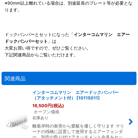
※90mm以上離れている場合は、別途延長のプレート等が必要とな
ります。
ドックバンパーとセットになった「
インターコムマリン エアー
ドックバンパーセット
」は
大変お買い得ですので、ぜひご覧ください。
下記関連商品からご覧いただけます。
関連商品
インターコムマリン エアードックバンパー
（アタッチメント付）
[
10115011
]
16,500
円
(税込)
オープン価格
在庫あり
離着岸時の衝突から愛艇を優しく守ります マリ
ーナの桟橋に設置して使用するエアーフェンダ
ー。別売の取り付けアタッチメント金具をセッ