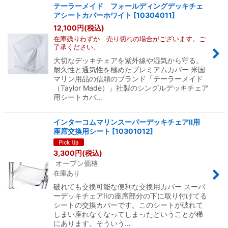
テーラーメイド フォールディングデッキチェ
アシートカバーホワイト
[
10304011
]
12,100
円
(税込)
在庫残りわずか 売り切れの場合がございます。ご
了承ください。
大切なデッキチェアを紫外線や湿気から守る。
耐久性と通気性を極めたプレミアムカバー 米国
マリン用品の信頼のブランド「テーラーメイド
（Taylor Made）」社製のシングルデッキチェア
用シートカバ…
インターコムマリンスーパーデッキチェアII用
座席交換用シート
[
10301012
]
3,300
円
(税込)
オープン価格
在庫あり
破れても交換可能な便利な交換用カバー スーパ
ーデッキチェアIIの座席部分の下に取り付けてる
シートの交換カバーです。このシートが破れて
しまい座れなくなってしまったということが稀
にあります。そういう…