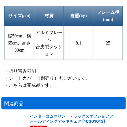
フレーム径
サイズ(cm)
材質
自重(kg)
(mm)
アルミフレー
縦50cm、横
ム
65cm、高さ
8.1
25
合皮製クッシ
80cm
ョン
・折り畳み可能
・シートカバー（別売り）もございます。
・こちらは完成品です。
関連商品
インターコムマリン デラックスオフショアフ
ォールディングデッキチェア
[
10301013
]