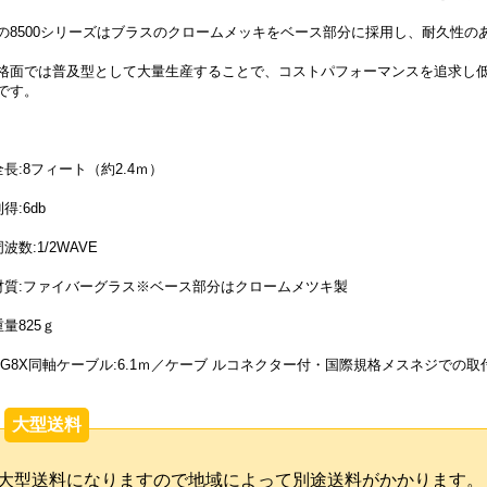
の8500シリーズはブラスのクロームメッキをベース部分に採用し、耐久性の
格面では普及型として大量生産することで、コストパフォーマンスを追求し
です。
全長:8フィート（約2.4ｍ）
得:6db
周波数:1/2WAVE
材質:ファイバーグラス※ベース部分はクロームメツキ製
重量825ｇ
RG8X同軸ケーブル:6.1ｍ／ケーブ ルコネクター付・国際規格メスネジでの取
大型送料
大型送料になりますので地域によって別途送料がかかります。