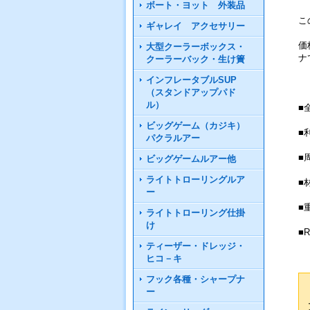
ボート・ヨット 外装品
こ
ギャレイ アクセサリー
価
大型クーラーボックス・
ナ
クーラーバック・生け簀
インフレータブルSUP
（スタンドアップパド
ル）
■
ビッグゲーム（カジキ）
■利
パクラルアー
■
ビッグゲームルアー他
ライトトローリングルア
■
ー
■
ライトトローリング仕掛
け
■
ティーザー・ドレッジ・
ヒコ－キ
フック各種・シャープナ
ー