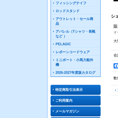
フィッシングナイフ
ロッドスタンド
シ
アウトレット・セール商
品
販
アパレル（Tシャツ・長靴
オ
など ）
大
PELAGIC
レボーンコードウェア
在
ミニボート・小馬力船外
機
2026-2027年度版カタログ
数
特定商取引法表示
ご利用案内
メールマガジン