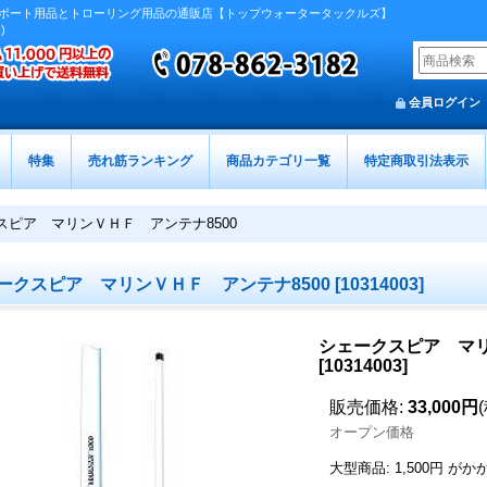
ボート用品とトローリング用品の通販店【トップウォータータックルズ】
)
会員ログイン
特集
売れ筋ランキング
商品カテゴリ一覧
特定商取引法表示
スピア マリンＶＨＦ アンテナ8500
ークスピア マリンＶＨＦ アンテナ8500
[
10314003
]
シェークスピア マリ
[
10314003
]
販売価格
:
33,000円
オープン価格
大型商品
:
1,500円
がか