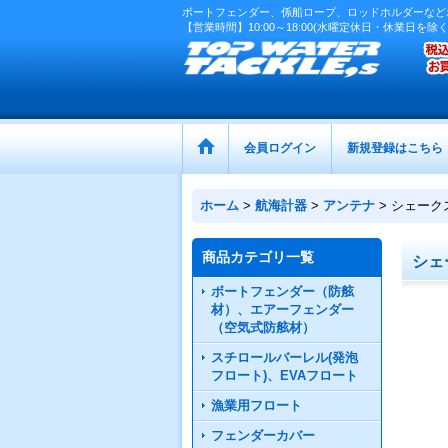
ボートフェンダー、係船ロープ、ロッドホルダーなど
【営業時間】10:00～18:00(水曜定休日・休業日を除く
会員ログイン
新規登録はこちら
ホーム
>
航海計器
>
アンテナ
>
シェーク
商品カテゴリ一覧
シェ
ボートフェンダー（防舷
材）、エアーフェンダー
（空気式防舷材）
スチロールバーレル(発泡
フロート)、EVAフロート
漁業用フロート
フェンダーカバー