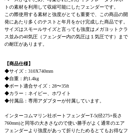
トの素材を利用して収縮可能にしたフェンダーです。
この際使用する素材と強度がとても重要で、この商品の開
発にあたり多くのテストと年月をかけ完成した商品です。
サイズはスモールサイズと言っても強度はメガヨットクラ
ス並みの40気圧（フェンダー内の気圧は１気圧です）まで
の耐圧があります。
【商品仕様】
◆サイズ：310X740mm
◆自重：約1.4kg
◆ボート適合サイズ：28〜35ft
◆カラー：ネイビー、ホワイト
◆付属品：専用アダプターが付属しています。
インターコムマリン社ボートフェンダーT-5(径275×長さ
760mm)と同等の大きさなので使い勝手がよく通常のエア
フェンダーより強度があって折りたためるとてもお得なフ