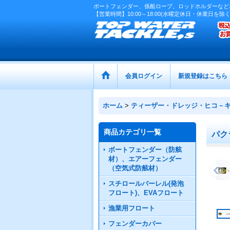
ボートフェンダー、係船ロープ、ロッドホルダーなど
【営業時間】10:00～18:00(水曜定休日・休業日を除く
会員ログイン
新規登録はこちら
ホーム
>
ティーザー・ドレッジ・ヒコ－
商品カテゴリ一覧
パク
ボートフェンダー（防舷
材）、エアーフェンダー
（空気式防舷材）
スチロールバーレル(発泡
フロート)、EVAフロート
漁業用フロート
フェンダーカバー