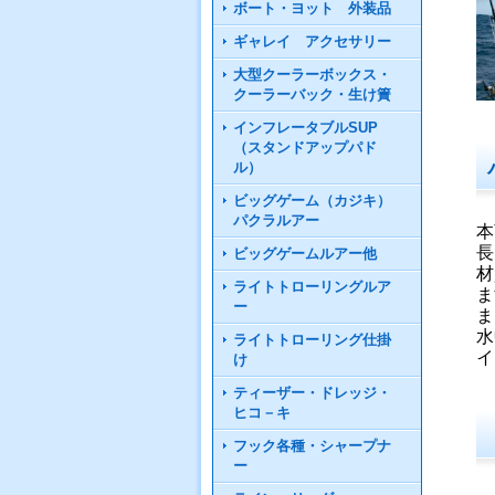
ボート・ヨット 外装品
ギャレイ アクセサリー
大型クーラーボックス・
クーラーバック・生け簀
インフレータブルSUP
（スタンドアップパド
ル）
ビッグゲーム（カジキ）
パクラルアー
本
長
ビッグゲームルアー他
材
ライトトローリングルア
ま
ー
ま
水
ライトトローリング仕掛
イ
け
ティーザー・ドレッジ・
ヒコ－キ
フック各種・シャープナ
ー