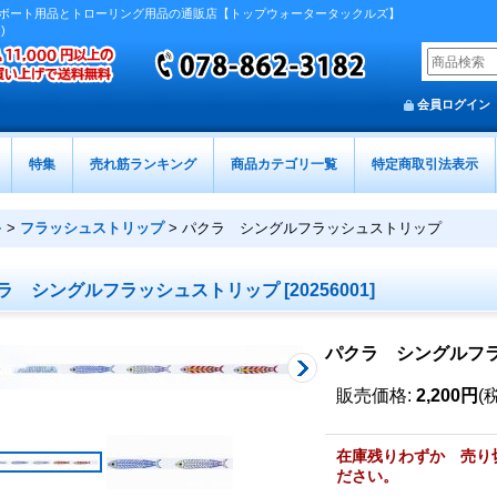
ボート用品とトローリング用品の通販店【トップウォータータックルズ】
)
会員ログイン
特集
売れ筋ランキング
商品カテゴリ一覧
特定商取引法表示
キ
>
フラッシュストリップ
>
パクラ シングルフラッシュストリップ
ラ シングルフラッシュストリップ
[
20256001
]
パクラ シングルフ
販売価格
:
2,200円
(
在庫残りわずか 売り
ださい。