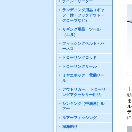
ライン・リーダー
ランディング用品（ギャ
フ・銛・フックアウト・
グローブなど）
リギング用品、ツール
（工具）
フィッシングベルト・ハ
ーネス
トローリングロッド
トローリングリール
ミヤエポック 電動リー
ル
上
アウトリガー、 トローリ
ングアクセサリー用品
効
ま
シンキング（中層系）ル
ル
アー
テ
に
ルアーフィッシング
深海釣り