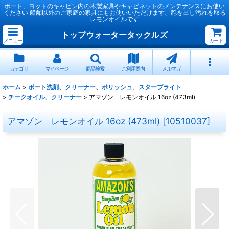
ボート、ヨットのキャビン内の木製家具やキャビネットのメンテナンスにお使い
ください 船舶以外のご家庭の家具にもお使いいただけます、艶を出し汚れを取る
レモンオイルです
トップウォータータックルズ
メニュー
カート
カテゴリ
マイページ
商品検索
ご利用案内
メルマガ
ホーム
>
ボート洗剤、クリーナー、ポリッシュ、スターブライト
>
チークオイル、クリーナー
>
アマゾン レモンオイル 16oz (473ml)
アマゾン レモンオイル 16oz (473ml)
[
10510037
]