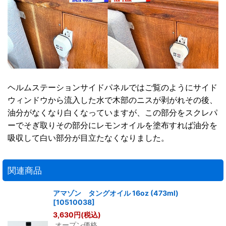
ヘルムステーションサイドパネルではご覧のようにサイド
ウィンドウから流入した水で木部のニスが剥がれその後、
油分がなくなり白くなっていますが、この部分をスクレパ
ーでそぎ取りその部分にレモンオイルを塗布すれば油分を
吸収して白い部分が目立たなくなりました。
関連商品
アマゾン タングオイル 16oz (473ml)
[
10510038
]
3,630
円
(税込)
オープン価格