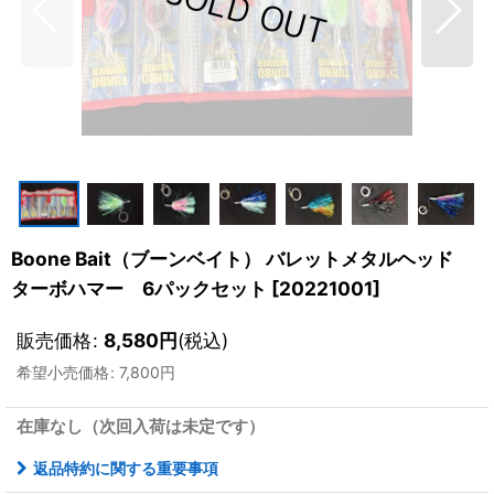
Boone Bait（ブーンベイト） バレットメタルヘッド
ターボハマー 6パックセット
[
20221001
]
販売価格
:
8,580
円
(税込)
希望小売価格
:
7,800
円
在庫なし（次回入荷は未定です）
返品特約に関する重要事項