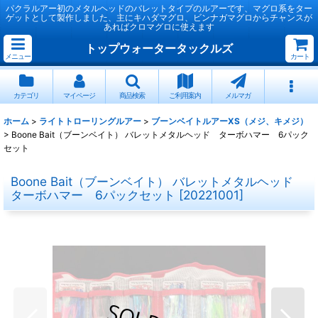
パクラルアー初のメタルヘッドのバレットタイプのルアーです、マグロ系をター
ゲットとして製作しました、主にキハダマグロ、ビンナガマグロからチャンスが
あればクロマグロに使えます
トップウォータータックルズ
メニュー
カート
カテゴリ
マイページ
商品検索
ご利用案内
メルマガ
ホーム
>
ライトトローリングルアー
>
ブーンベイトルアーXS（メジ、キメジ）
>
Boone Bait（ブーンベイト） バレットメタルヘッド ターボハマー 6パック
セット
Boone Bait（ブーンベイト） バレットメタルヘッド
ターボハマー 6パックセット
[
20221001
]