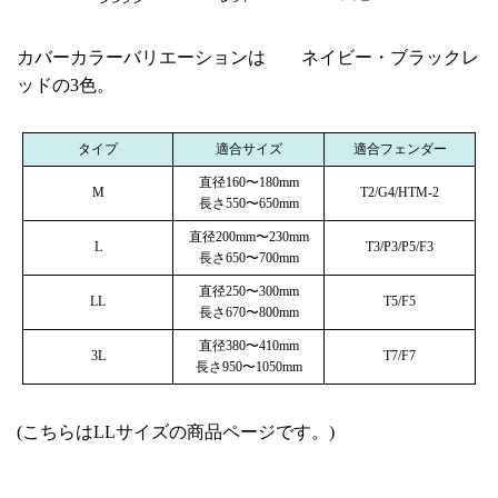
カバーカラーバリエーションは ネイビー・ブラックレ
ッドの3色。
タイプ
適合サイズ
適合フェンダー
直径160〜180mm
M
T2/G4/HTM-2
長さ550〜650mm
直径200mm〜230mm
L
T3/P3/P5/F3
長さ650〜700mm
直径250〜300mm
LL
T5/F5
長さ670〜800mm
直径380〜410mm
3L
T7/F7
長さ950〜1050mm
(こちらはLLサイズの商品ページです。)